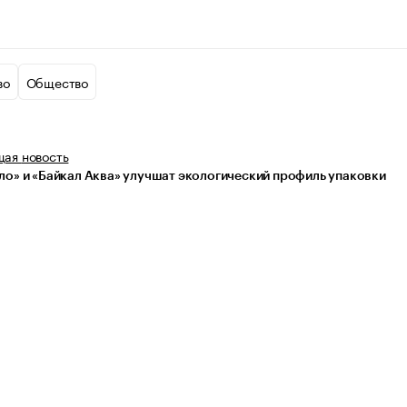
во
Общество
щая
новость
ло» и «Байкал Аква» улучшат экологический профиль упаковки