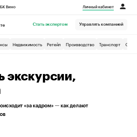
БК Вино
Личный кабинет
Город
Стать экспертом
Управлять компанией
кте
нсы
Недвижимость
Ретейл
Производство
Транспорт
Образ
ь экскурсии,
а
оисходит «за кадром» — как делают
ов