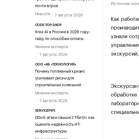
Источник из
почти втрое
Новость
7 августа 2026
Как работ
производит
CODE-TOP.SHOP
Krea AI в России в 2026 году:
узнали со
гайд по способам оплаты
управления
Мнение эксперта
экскурсий
7 августа 2026
ООО «АБ «ТЕХНОЛОГИЯ»
Почему топливный кризис
усиливает риски для
Экскурсант
строительных компаний
Мнение эксперта
обработке 
7 августа 2026
лабораторн
специальны
SERVICEPIPE
DDoS-атаки свыше 2 Тбит/с: как
оценить надежность ИТ-
инфраструктуры
Мнение эксперта