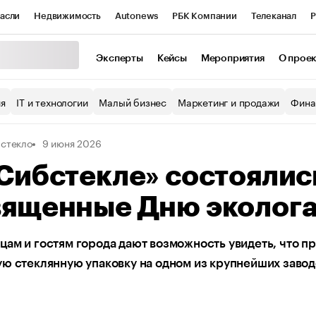
асли
Недвижимость
Autonews
РБК Компании
Телеканал
Р
К Курсы
РБК Life
Тренды
Визионеры
Национальные проекты
Эксперты
Кейсы
Мероприятия
О прое
уб
Исследования
Кредитные рейтинги
Франшизы
Газета
ия
IT и технологии
Малый бизнес
Маркетинг и продажи
Фина
Проверка контрагентов
Политика
Экономика
Бизнес
стекло
9 июня 2026
ы
Сибстекле» состоялис
вященные Дню эколог
ам и гостям города дают возможность увидеть, что пр
ю стеклянную упаковку на одном из крупнейших завод