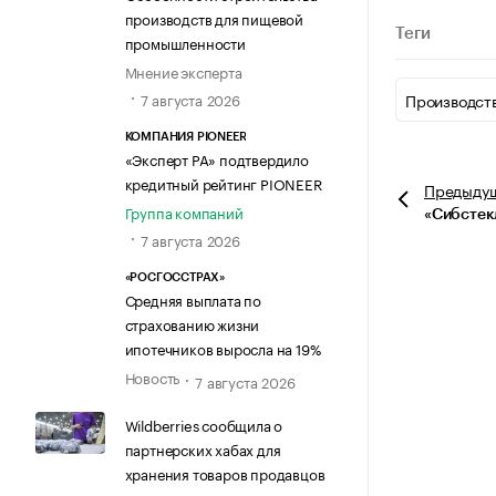
производств для пищевой
Теги
промышленности
Мнение эксперта
Производст
7 августа 2026
КОМПАНИЯ PIONEER
«Эксперт РА» подтвердило
кредитный рейтинг PIONEER
Предыду
Группа компаний
«Сибстек
7 августа 2026
«РОСГОССТРАХ»
Средняя выплата по
страхованию жизни
ипотечников выросла на 19%
Новость
7 августа 2026
Wildberries сообщила о
партнерских хабах для
хранения товаров продавцов