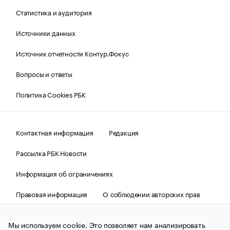
Статистика и аудитория
Источники данных
Источник отчетности Контур.Фокус
Вопросы и ответы
Политика Cookies РБК
Контактная информация
Редакция
Рассылка РБК Новости
Информация об ограничениях
Правовая информация
О соблюдении авторских прав
© АО «РОСБИЗНЕСКОНСАЛТИНГ»,
1995–2026.
Сообщения
и материалы информационного агентства «РБК»
Мы используем cookie. Это позволяет нам анализировать
(зарегистрировано Федеральной службой по надзору в сфере