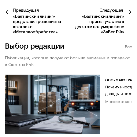
Предыдущая
Следующая
«Балтийский лизинг»
«Балтийский лизинг»
представил решения на
принял участие в
выставке
десятом полумарафоне
«Металлообработка»
«ЗаБег.РФ»
Выбор редакции
Все
Публикации, которые получают больше внимания и попадают
в Сюжеты РБК
ООО «МАКС ТРАСТ
Почему иностран
дважды и не знае
Мнение эксперт