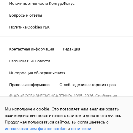
Источник отчетности Контур.Фокус
Вопросы и ответы
Политика Cookies РБК
Контактная информация
Редакция
Рассылка РБК Новости
Информация об ограничениях
Правовая информация
О соблюдении авторских прав
© АО «РОСБИЗНЕСКОНСАЛТИНГ»,
1995–2026.
Сообщения
и материалы информационного агентства «РБК»
(зарегистрировано Федеральной службой по надзору в сфере
Мы используем cookie. Это позволяет нам анализировать
связи, информационных технологий и массовых
коммуникаций (Роскомнадзор) 09.12.2015 за номером ИА
взаимодействие посетителей с сайтом и делать его лучше.
№ФС77-63848) сопровождаются пометкой «РБК». Отдельные
Продолжая пользоваться сайтом, вы соглашаетесь с
публикации могут содержать информацию,
использованием файлов cookie
и
политикой
не предназначенную для пользователей