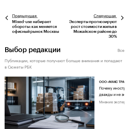
Предыдущая
Следующая
Mixed-use набирает
Эксперты прогнозируют
обороты: как меняется
рост стоимости жилья в
офисный рынок Москвы
Можайском районе до
30%
Выбор редакции
Все
Публикации, которые получают больше внимания и попадают
в Сюжеты РБК
ООО «МАКС ТРАСТ
Почему иностран
дважды и не знае
Мнение эксперт