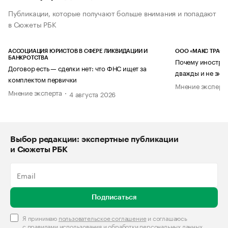
Публикации, которые получают больше внимания и попадают
в Сюжеты РБК
АССОЦИАЦИЯ ЮРИСТОВ В СФЕРЕ ЛИКВИДАЦИИ И
ООО «МАКС ТРАСТ
БАНКРОТСТВА
Почему иностран
Договор есть — сделки нет: что ФНС ищет за
дважды и не знае
комплектом первички
Мнение эксперт
Мнение эксперта
4 августа 2026
Выбор редакции: экспертные публикации
и Сюжеты РБК
Подписаться
Я принимаю
пользовательское соглашение
и соглашаюсь
с
правилами использования и обработки персональных данных
.