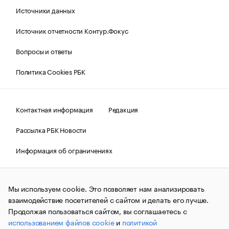
Источники данных
Источник отчетности Контур.Фокус
Вопросы и ответы
Политика Cookies РБК
Контактная информация
Редакция
Рассылка РБК Новости
Информация об ограничениях
Правовая информация
О соблюдении авторских прав
Мы используем cookie. Это позволяет нам анализировать
© АО «РОСБИЗНЕСКОНСАЛТИНГ»,
1995–2026.
Сообщения
и материалы информационного агентства «РБК»
взаимодействие посетителей с сайтом и делать его лучше.
(зарегистрировано Федеральной службой по надзору в сфере
Продолжая пользоваться сайтом, вы соглашаетесь с
связи, информационных технологий и массовых
использованием файлов cookie
и
политикой
коммуникаций (Роскомнадзор) 09.12.2015 за номером ИА