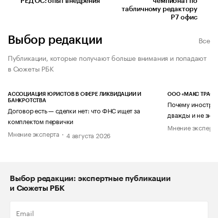
РЕД ОС: опыт внедрения
чемпионат по
табличному редактору
Р7 офис
Выбор редакции
Все
Публикации, которые получают больше внимания и попадают
в Сюжеты РБК
АССОЦИАЦИЯ ЮРИСТОВ В СФЕРЕ ЛИКВИДАЦИИ И
ООО «МАКС ТРАСТ
БАНКРОТСТВА
Почему иностран
Договор есть — сделки нет: что ФНС ищет за
дважды и не знае
комплектом первички
Мнение эксперт
Мнение эксперта
4 августа 2026
Выбор редакции: экспертные публикации
и Сюжеты РБК