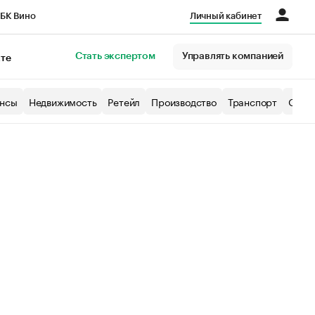
БК Вино
Личный кабинет
Город
Стать экспертом
Управлять компанией
кте
нсы
Недвижимость
Ретейл
Производство
Транспорт
Образ