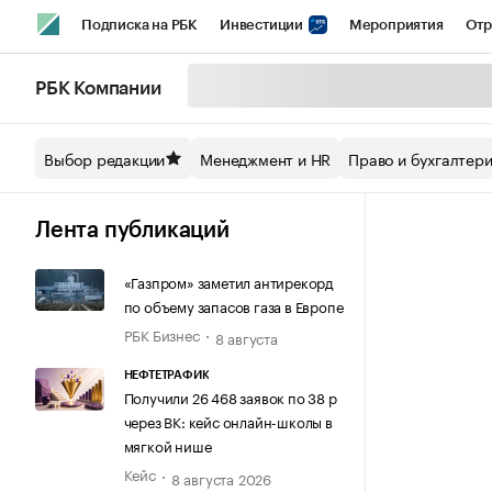
Подписка на РБК
Инвестиции
Мероприятия
Отр
Спорт
Школа управления РБК
РБК Образование
РБ
РБК Компании
Стиль
Крипто
РБК Бизнес-среда
Дискуссионный кл
Выбор редакции
Менеджмент и HR
Право и бухгалтер
Спецпроекты СПб
Конференции СПб
Спецпроекты
Технологии и медиа
Финансы
Рынок наличной валют
Лента публикаций
«Газпром» заметил антирекорд
по объему запасов газа в Европе
РБК Бизнес
8 августа
НЕФТЕТРАФИК
Получили 26 468 заявок по 38 р
через ВК: кейс онлайн-школы в
мягкой нише
Кейс
8 августа 2026