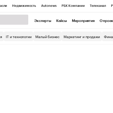
асли
Недвижимость
Autonews
РБК Компании
Телеканал
Р
К Курсы
РБК Life
Тренды
Визионеры
Национальные проекты
Эксперты
Кейсы
Мероприятия
О прое
уб
Исследования
Кредитные рейтинги
Франшизы
Газета
ия
IT и технологии
Малый бизнес
Маркетинг и продажи
Фина
Проверка контрагентов
Политика
Экономика
Бизнес
ы