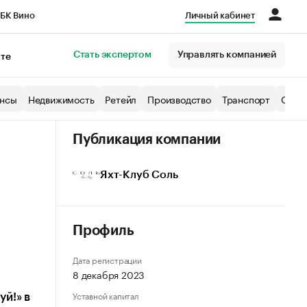
БК Вино
Личный кабинет
Город
Стать экспертом
Управлять компанией
кте
нсы
Недвижимость
Ретейл
Производство
Транспорт
Образ
Публикация компании
Яхт-Клуб Соль
Профиль
Дата регистрации
8 декабря 2023
Уставной капитал
й!» в