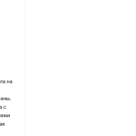
ла на
раны,
а с
лями
ак