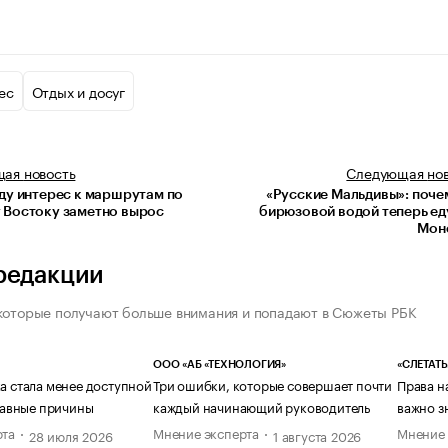
ес
Отдых и досуг
щая
новость
Следующая
но
оду интерес к маршрутам по
«Русские Мальдивы»: поче
 Востоку заметно вырос
бирюзовой водой теперь ед
Мон
редакции
которые получают больше внимания и попадают в Сюжеты РБК
ООО «АБ «ТЕХНОЛОГИЯ»
«СЛЕТАТЬ
а стала менее доступной
Три ошибки, которые совершает почти
Права н
главные причины
каждый начинающий руководитель
важно з
рта
Мнение эксперта
Мнение 
28 июля 2026
1 августа 2026