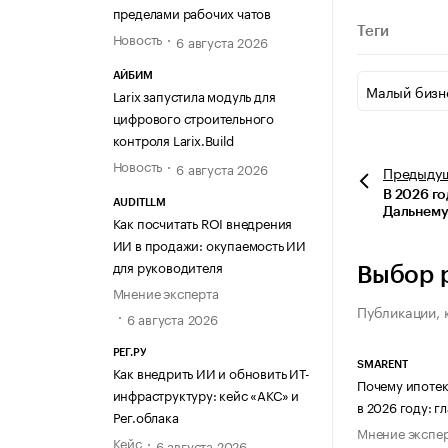
пределами рабочих чатов
Теги
Новость
6 августа 2026
АЙБИМ
Малый бизн
Larix запустила модуль для
цифрового строительного
контроля Larix.Build
Новость
6 августа 2026
Предыду
В 2026 г
AUDITLLM
Дальнему
Как посчитать ROI внедрения
ИИ в продажи: окупаемость ИИ
для руководителя
Выбор 
Мнение эксперта
Публикации, 
6 августа 2026
РЕГ.РУ
SMARENT
Как внедрить ИИ и обновить ИТ-
Почему ипотек
инфраструктуру: кейс «АКС» и
в 2026 году: 
Рег.облака
Мнение экспе
Кейс
6 августа 2026