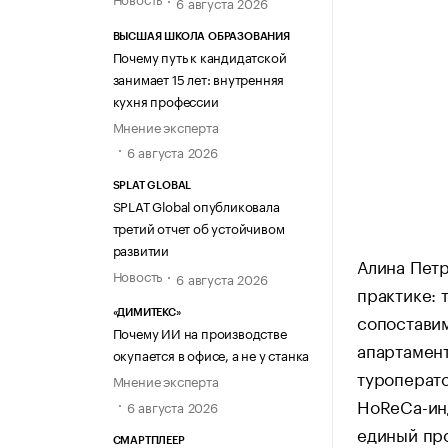
6 августа 2026
ВЫСШАЯ ШКОЛА ОБРАЗОВАНИЯ
Почему путь к кандидатской
занимает 15 лет: внутренняя
кухня профессии
Мнение эксперта
6 августа 2026
SPLAT GLOBAL
SPLAT Global опубликовала
третий отчет об устойчивом
развитии
Алина Петр
Новость
6 августа 2026
практике: 
«ДИМИТЕКС»
сопоставим
Почему ИИ на производстве
апартамент
окупается в офисе, а не у станка
туроперато
Мнение эксперта
HoReCa-инд
6 августа 2026
единый про
СМАРТПЛЕЕР