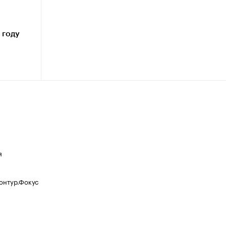
 году
я
Контур.Фокус