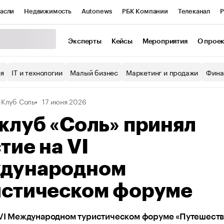
асли
Недвижимость
Autonews
РБК Компании
Телеканал
Р
К Курсы
РБК Life
Тренды
Визионеры
Национальные проекты
Эксперты
Кейсы
Мероприятия
О прое
уб
Исследования
Кредитные рейтинги
Франшизы
Газета
ия
IT и технологии
Малый бизнес
Маркетинг и продажи
Фина
Проверка контрагентов
Политика
Экономика
Бизнес
-Клуб Соль
17 июня 2026
ы
клуб «Соль» принял
тие на VI
дународном
истическом форуме
 VI Международном туристическом форуме «Путешеству