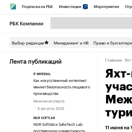
Подписка на РБК
Инвестиции
Мероприятия
Отр
Спорт
Школа управления РБК
РБК Образование
РБ
РБК Компании
Стиль
Крипто
РБК Бизнес-среда
Дискуссионный кл
Выбор редакции
Менеджмент и HR
Право и бухгалтер
Спецпроекты СПб
Конференции СПб
Спецпроекты
Главная
Яхт
Технологии и медиа
Финансы
Рынок наличной валют
Лента публикаций
Яхт-
IT IMPERIAL
Как искусственный интеллект
учас
меняет безопасность пищевого
производства
Меж
Мнение эксперта
6 августа 2026
тур
NGR SOFTLAB
NGR Softlab и SafeTech Lab
11 июня на
подтвердили совместимость