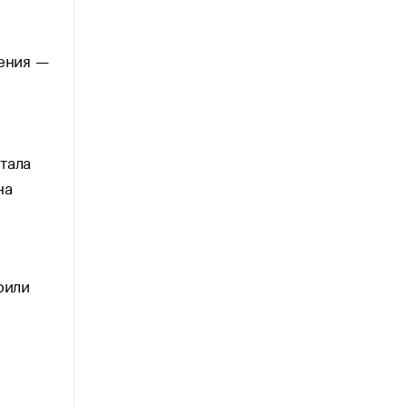
ления —
тала
на
рили