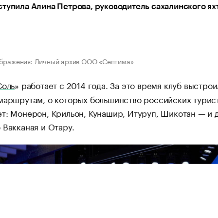
тупила Алина Петрова, руководитель сахалинского ях
ображения: Личный архив ООО «Септима»
Соль
» работает с 2014 года. За это время клуб выстрои
маршрутам, о которых большинство российских турис
т: Монерон, Крильон, Кунашир, Итуруп, Шикотан — и 
 Вакканая и Отару.