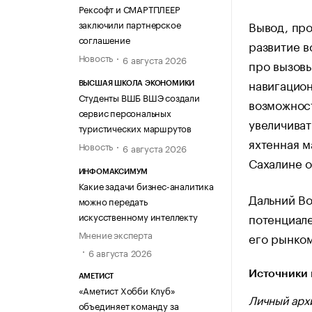
Рексофт и СМАРТПЛЕЕР
Вывод, про
заключили партнерское
соглашение
развитие в
Новость
6 августа 2026
про вызовы
навигацион
ВЫСШАЯ ШКОЛА ЭКОНОМИКИ
Студенты ВШБ ВШЭ создали
возможнос
сервис персональных
увеличиват
туристических маршрутов
яхтенная м
Новость
6 августа 2026
Сахалине о
ИНФОМАКСИМУМ
Какие задачи бизнес-аналитика
Дальний Во
можно передать
потенциале
искусственному интеллекту
Мнение эксперта
его рынком
6 августа 2026
Источники 
АМЕТИСТ
«Аметист Хобби Клуб»
Личный арх
объединяет команду за