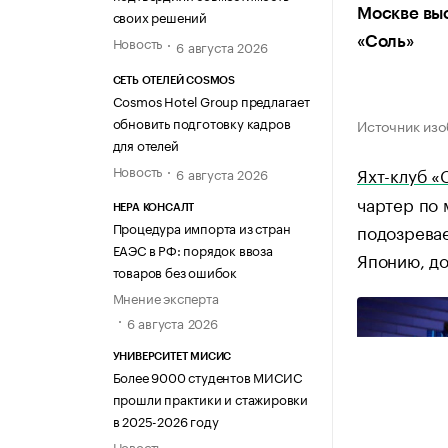
Москве выс
своих решений
Новость
«Соль»
6 августа 2026
СЕТЬ ОТЕЛЕЙ COSMOS
Cosmos Hotel Group предлагает
обновить подготовку кадров
Источник из
для отелей
Новость
Яхт-клуб «
6 августа 2026
чартер по 
НЕРА КОНСАЛТ
Процедура импорта из стран
подозревае
ЕАЭС в РФ: порядок ввоза
Японию, до
товаров без ошибок
Мнение эксперта
6 августа 2026
УНИВЕРСИТЕТ МИСИС
Более 9000 студентов МИСИС
прошли практики и стажировки
в 2025-2026 году
Новость