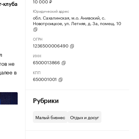
10 000 ₽
т-клуба
Юридический адрес
обл. Сахалинская, м.о. Анивский, с.
Новотроицкое, ул. Летняя, д. 3а, помещ. 10
ОГРН
1236500006490
л
ИНН
6500013866
тов не
далее в
КПП
650001001
Рубрики
Малый бизнес
Отдых и досуг