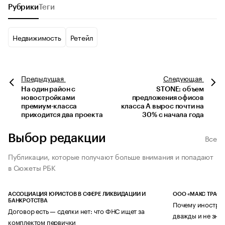
Рубрики
Теги
Недвижимость
Ретейл
Предыдущая
Следующая
На один район с
STONE: объем
новостройками
предложения офисов
премиум-класса
класса А вырос почти на
приходится два проекта
30% с начала года
Выбор редакции
Все
Публикации, которые получают больше внимания и попадают
в Сюжеты РБК
АССОЦИАЦИЯ ЮРИСТОВ В СФЕРЕ ЛИКВИДАЦИИ И
ООО «МАКС ТРАСТ
БАНКРОТСТВА
Почему иностран
Договор есть — сделки нет: что ФНС ищет за
дважды и не знае
комплектом первички