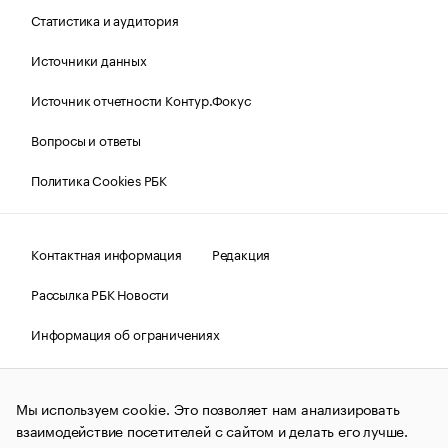
Статистика и аудитория
Источники данных
Источник отчетности Контур.Фокус
Вопросы и ответы
Политика Cookies РБК
Контактная информация
Редакция
Рассылка РБК Новости
Информация об ограничениях
Правовая информация
О соблюдении авторских прав
Мы используем cookie. Это позволяет нам анализировать
© АО «РОСБИЗНЕСКОНСАЛТИНГ»,
1995–2026.
Сообщения
и материалы информационного агентства «РБК»
взаимодействие посетителей с сайтом и делать его лучше.
(зарегистрировано Федеральной службой по надзору в сфере