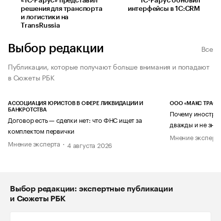
«1С-Рарус» представил
1С-Рарус обновил
решения для транспорта
интерфейсы в 1С:CRM
и логистики на
TransRussia
Выбор редакции
Все
Публикации, которые получают больше внимания и попадают
в Сюжеты РБК
АССОЦИАЦИЯ ЮРИСТОВ В СФЕРЕ ЛИКВИДАЦИИ И
ООО «МАКС ТРАСТ
БАНКРОТСТВА
Почему иностран
Договор есть — сделки нет: что ФНС ищет за
дважды и не знае
комплектом первички
Мнение эксперт
Мнение эксперта
4 августа 2026
Выбор редакции: экспертные публикации
и Сюжеты РБК