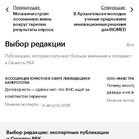
Предыдущая
Следующая
Москвичи строят
В Архангельске молодые
осознанную жизнь
ученые предложили
вокруг тарелки:
инновационные решения
результаты опроса
для BIOMED
Выбор редакции
Все
Публикации, которые получают больше внимания и попадают
в Сюжеты РБК
АССОЦИАЦИЯ ЮРИСТОВ В СФЕРЕ ЛИКВИДАЦИИ И
ООО «МАКС ТРАСТ
БАНКРОТСТВА
Почему иностран
Договор есть — сделки нет: что ФНС ищет за
дважды и не знае
комплектом первички
Мнение эксперт
Мнение эксперта
4 августа 2026
Выбор редакции: экспертные публикации
и Сюжеты РБК