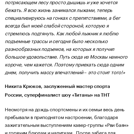
потрясающем лесу просто дышишь и уже хочется
бежать. Я всю жизнь занимался лыжами, теперь
специализируюсь на гонках с препятствиями, а бег
всегда был моей слабой стороной, которую я
стремлюсь подтянуть. Как любой лыжник я люблю
подъемные трассы и сегодня было несколько
разнообразных подъемов, на которых я получил
большое удовольствие. Путь сюда из Москвы намного
короче, чем кажется. Поэтому приехать сюда одним
днем, получить массу впечатлений
–
это стоит того!»
Никита Крюков, заслуженный мастер спорта
России, суперфиналист шоу «Титаны» на ТНТ
Несмотря на дождь спортсмены и их семьи весь день
пребывали в приподнятом настроении, благодаря
зажигательным выступлениям кавер-группы «Рви баян»
и горячим блюдам и напиткам. После забега для