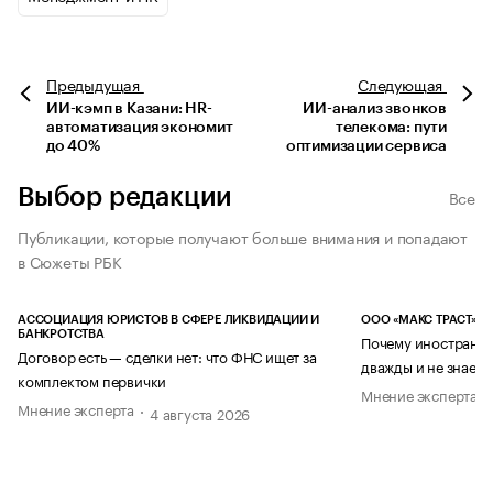
Предыдущая
Следующая
ИИ-кэмп в Казани: HR-
ИИ-анализ звонков
автоматизация экономит
телекома: пути
до 40%
оптимизации сервиса
Выбор редакции
Все
Публикации, которые получают больше внимания и попадают
в Сюжеты РБК
АССОЦИАЦИЯ ЮРИСТОВ В СФЕРЕ ЛИКВИДАЦИИ И
ООО «МАКС ТРАСТ»
БАНКРОТСТВА
Почему иностранец
Договор есть — сделки нет: что ФНС ищет за
дважды и не знает 
комплектом первички
Мнение эксперта
Мнение эксперта
4 августа 2026