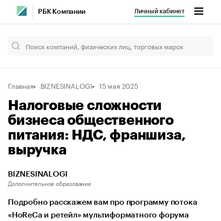
Личный кабинет
РБК Компании
Главная
BIZNESINALOGI
15 мая 2025
Налоговые сложности
бизнеса общественного
питания: НДС, франшиза,
выручка
BIZNESINALOGI
Дополнительное образование
Подробно расскажем вам про программу потока
«HoReCa и ретейл» мультиформатного форума