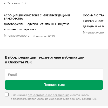
в Сюжеты РБК
АССОЦИАЦИЯ ЮРИСТОВ В СФЕРЕ ЛИКВИДАЦИИ И
ООО «МАКС ТРАСТ
БАНКРОТСТВА
Почему иностран
Договор есть — сделки нет: что ФНС ищет за
дважды и не знае
комплектом первички
Мнение эксперт
Мнение эксперта
4 августа 2026
Выбор редакции: экспертные публикации
и Сюжеты РБК
Подписаться
Я принимаю
пользовательское соглашение
и соглашаюсь
с
правилами использования и обработки персональных данных
.