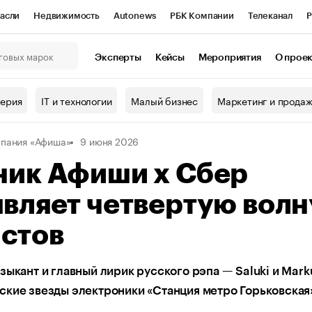
асли
Недвижимость
Autonews
РБК Компании
Телеканал
Р
К Курсы
РБК Life
Тренды
Визионеры
Национальные проекты
Эксперты
Кейсы
Мероприятия
О прое
онный клуб
Исследования
Кредитные рейтинги
Франшизы
Г
терия
IT и технологии
Малый бизнес
Маркетинг и прода
Проверка контрагентов
Политика
Экономика
Бизнес
пания «Афиша»
9 июня 2026
ы
ник Афиши х Сбер
вляет четвертую волн
истов
зыкант и главный лирик русского рэпа — Saluki и Marku
кие звезды электроники «Станция метро Горьковская