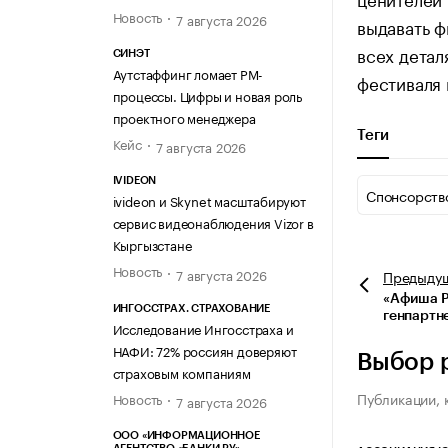
Новость
7 августа 2026
выдавать 
всех детал
СИНЭТ
Аутстаффинг ломает PM-
фестиваля 
процессы. Цифры и новая роль
проектного менеджера
Теги
Кейс
7 августа 2026
IVIDEON
Спонсорств
ivideon и Skynet масштабируют
сервис видеонаблюдения Vizor в
Кыргызстане
Новость
7 августа 2026
Предыду
«Афиша Р
ИНГОССТРАХ. СТРАХОВАНИЕ
генпартн
Исследование Ингосстраха и
НАФИ: 72% россиян доверяют
Выбор 
страховым компаниям
Публикации, 
Новость
7 августа 2026
ООО «ИНФОРМАЦИОННОЕ