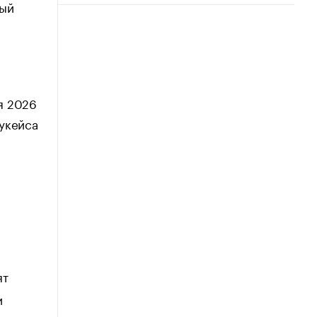
рый
я 2026
укейса
ят
и