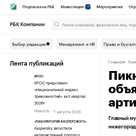
Подписка на РБК
Инвестиции
Мероприятия
Отр
Спорт
Школа управления РБК
РБК Образование
РБ
РБК Компании
Город
Стиль
Крипто
РБК Бизнес-среда
Дискусси
Выбор редакции
Менеджмент и HR
Право и бухгал
Спецпроекты СПб
Конференции СПб
Спецпроекты
Главная
Ком
Технологии и медиа
Финансы
Рынок наличной валют
Лента публикаций
Пик
КРОС
КРОС представил
объя
«Национальный индекс
тревожностей» за II квартал
арт
2026г
Новость
7 августа 2026
Главный му
«ЛАБОРАТОРИЯ КАСПЕРСКОГО»
нижегородс
Kaspersky запустила
интерактивный портал о