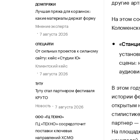
другие ар
ДОМПРЯЖИ
Лучшая пряжа для корзинок:
На этом со
какие материалы держат форму
Мнение эксперта
Коломенск
7 августа 2026
«Станци
СПЕЦАЙТИ
От сильных проектов к сильному
установ
сайту: кейс «Студии Ю»
сцены: 
Клиентский кейс
аудиови
7 августа 2026
ТУТУ
В этом год
Туту стал партнером фестиваля
истории фе
КРУТО
открытым н
Новость
7 августа 2026
стилистике
ООО «ГЦ ТЕХНО»
партнер — 
ГЦ «ТЕХНО» сосредоточит
На площадк
поставки ключевых
направлений XCMG
ценителей 