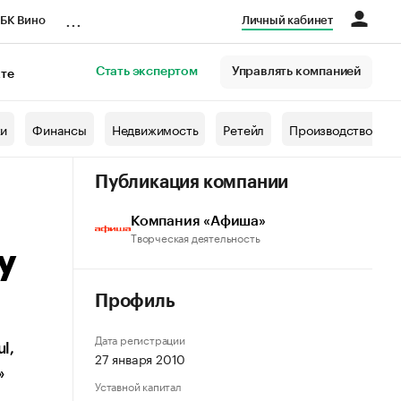
...
БК Вино
Личный кабинет
Стать экспертом
Управлять компанией
кте
азета
жи
Финансы
Недвижимость
Ретейл
Производство
Публикация компании
Компания «Афиша»
Творческая деятельность
у
Профиль
Дата регистрации
l,
27 января 2010
»
Уставной капитал