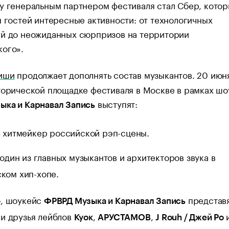
у генеральным партнером фестиваля стал Сбер, кото
я гостей интересные активности: от технологичных
ий до неожиданных сюрпризов на территории
кого».
иши
продолжает дополнять состав музыкантов. 20 июн
торической площадке фестиваля в Москве в рамках шо
выступят:
ыка и Карнавал Запись
– хитмейкер российской рэп-сцены.
 один из главных музыкантов и архитекторов звука в
ком хип-хопе.
о, шоукейс
представ
ФРВРД Музыка и Карнавал Запись
и друзья лейблов
,
,
Куок
АРУСТАМОВ
J Rouh / Джей Ро