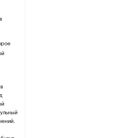
в
орое
ой
 в
д
ой
тульный
чений.
 будут