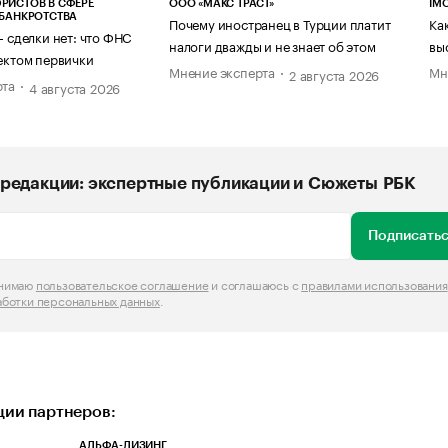
РИСТОВ В СФЕРЕ
ООО «МАКС ТРАСТ»
IM
 БАНКРОТСТВА
Почему иностранец в Турции платит
Ка
— сделки нет: что ФНС
налоги дважды и не знает об этом
вы
ектом первички
Мнение эксперта
Мн
2 августа 2026
рта
4 августа 2026
редакции: экспертные публикации и Сюжеты РБК
Подписатьс
инимаю
пользовательское соглашение
и соглашаюсь с
правилами использования
аботки персональных данных
.
ии партнеров:
АЛЬФА-ЛИЗИНГ