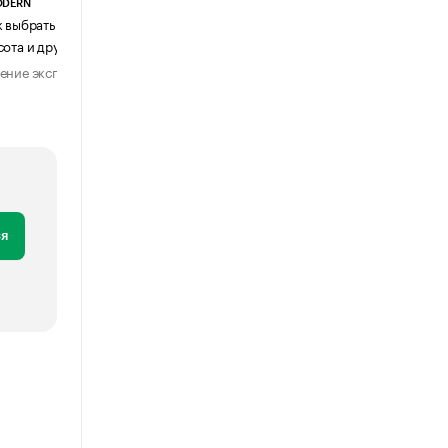
ODERN
АГЕНТСТВО АВИА ЦЕНТР
к выбрать журнальный столик:
Почему шенген перестал быть
сота и другие ключевые параметры
формальностью
ение эксперта
Мнение эксперта
29 июля 2026
31 июля 2026
я