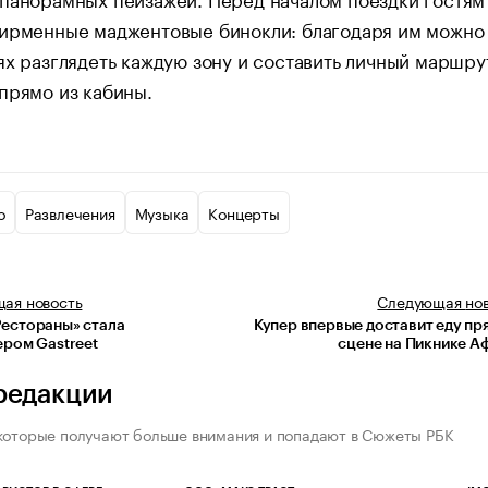
фирменные маджентовые бинокли: благодаря им можно
ях разглядеть каждую зону и составить личный маршру
прямо из кабины.
о
Развлечения
Музыка
Концерты
щая
новость
Следующая
но
естораны» стала
Купер впервые доставит еду пр
ером Gastreet
сцене на Пикнике 
редакции
которые получают больше внимания и попадают в Сюжеты РБК