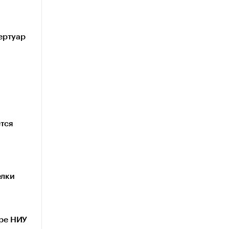
ертуар
ется
елки
уре НИУ