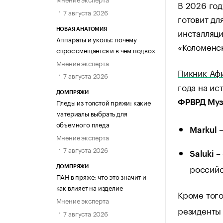
В 2026 год
7 августа 2026
готовит дл
инсталляц
НОВАЯ АНАТОМИЯ
Аппараты и уколы: почему
«Коломенс
спрос смещается и в чем подвох
Мнение эксперта
Пикник Аф
7 августа 2026
года на ис
ДОМПРЯЖИ
Пледы из толстой пряжи: какие
ФРВРД Муз
материалы выбрать для
объемного пледа
Markul
Мнение эксперта
7 августа 2026
–
Saluki
российс
ДОМПРЯЖИ
ПАН в пряже: что это значит и
как влияет на изделие
Кроме тог
Мнение эксперта
резиденты 
7 августа 2026