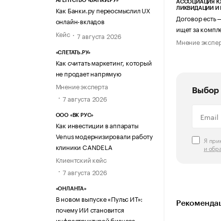
АГЕНТСТВО «БАНКИ.РУ»
АССОЦИАЦИЯ Ю
Как Банки.ру переосмыслил UX
ЛИКВИДАЦИИ И
Договор есть 
онлайн-вкладов
ищет за компл
Кейс
7 августа 2026
Мнение экспе
«СЛЕТАТЬ.РУ»
Как считать маркетинг, который
не продает напрямую
Мнение эксперта
Выбор 
7 августа 2026
ООО «ВК РУС»
Как инвестиции в аппараты
Venus модернизировали работу
Я пр
клиники CANDELA
и обр
Клиентский кейс
7 августа 2026
«ОНЛАНТА»
В новом выпуске «Пульс ИТ»:
Рекомендац
почему ИИ становится
инфраструктурой бизнеса