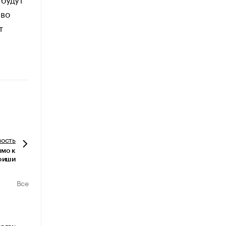
 во
т
вость
ямо к
Афиши
Все