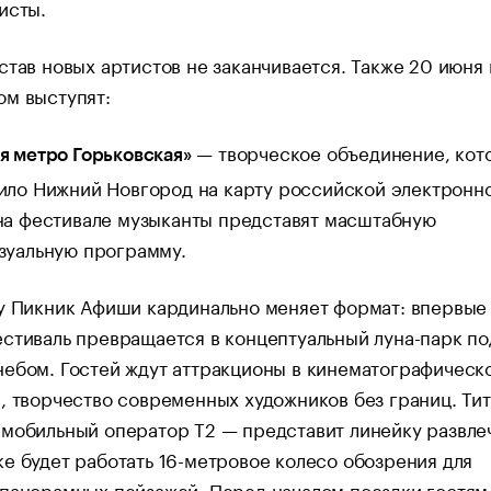
тисты.
став новых артистов не заканчивается. Также 20 июня 
ом выступят:
— творческое объединение, кот
я метро Горьковская»
ило Нижний Новгород на карту российской электронн
на фестивале музыканты представят масштабную
зуальную программу.
у Пикник Афиши кардинально меняет формат: впервые
стиваль превращается в концептуальный луна-парк по
ебом. Гостей ждут аттракционы в кинематографическ
, творчество современных художников без границ. Ти
мобильный оператор T2 — представит линейку развле
е будет работать 16-метровое колесо обозрения для
панорамных пейзажей. Перед началом поездки гостям