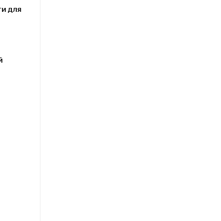
и для
й