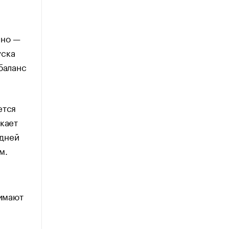
чно —
уска
баланс
ется
кает
едней
м.
нимают