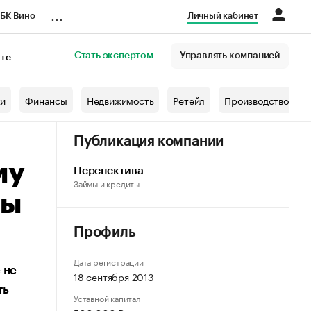
...
БК Вино
Личный кабинет
Стать экспертом
Управлять компанией
кте
азета
жи
Финансы
Недвижимость
Ретейл
Производство
Публикация компании
му
Перспектива
Займы и кредиты
сы
Профиль
Дата регистрации
 не
18 сентября 2013
ть
Уставной капитал