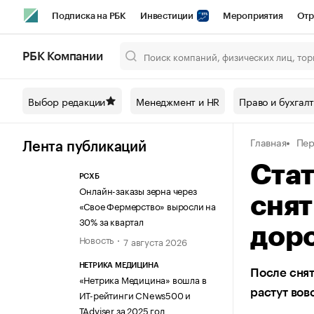
Подписка на РБК
Инвестиции
Мероприятия
Отр
Спорт
Школа управления РБК
РБК Образование
РБ
РБК Компании
Город
Стиль
Крипто
РБК Бизнес-среда
Дискусси
Выбор редакции
Менеджмент и HR
Право и бухгал
Спецпроекты СПб
Конференции СПб
Спецпроекты
Главная
Пер
Технологии и медиа
Финансы
Рынок наличной валют
Лента публикаций
Стат
РСХБ
Онлайн-заказы зерна через
снят
«Свое Фермерство» выросли на
30% за квартал
дор
Новость
7 августа 2026
НЕТРИКА МЕДИЦИНА
После снят
«Нетрика Медицина» вошла в
растут вов
ИТ-рейтинги CNews500 и
TAdviser за 2025 год