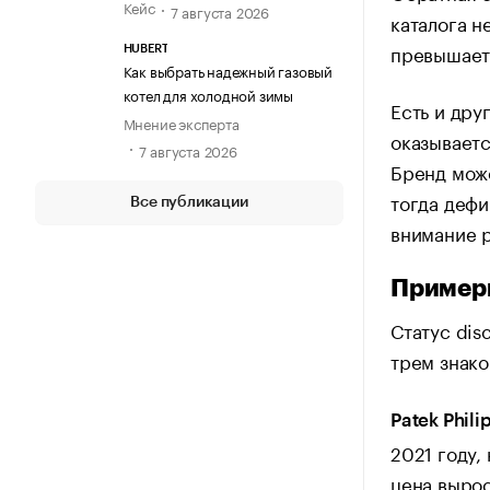
Кейс
7 августа 2026
каталога н
превышает
HUBERT
Как выбрать надежный газовый
котел для холодной зимы
Есть и дру
Мнение эксперта
оказываетс
7 августа 2026
Бренд може
тогда дефи
Все публикации
внимание р
Примеры
Статус dis
трем знако
Patek Phili
2021 году,
цена вырос