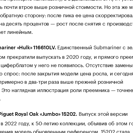
ь почти втрое выше розничной стоимости. Но эта же 
 обратную сторону: после пика ее цена скорректирова
на десять процентов — рост после снятия с производс
ает линейным.
Единственный Submariner с з
ariner «Hulk» 116610LV.
м прекратили выпускать в 2020 году, и прямого пре
 циферблатом у него не появилось. Отсутствие замены
 спрос: после закрытия модели цена росла, и сегодня
примерно в два-три раза выше прежней розничной
 Это наглядная иллюстрация роли преемника — точнее
.
Выпуск этой версии
iguet Royal Oak «Jumbo» 15202.
в 2022 году, к 50-летию коллекции, объявив об этом 
менив модель обновленным референсом. 15202 стала