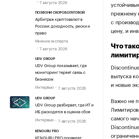
7 августа 2026
устойчивым
прежнему н
ПОЗВОНИ СКОРОБОГАТОВОЙ
Арбитраж криптовалют в
с производ
России: доходность, риски и
цену, и ин
право
Мнение эксперта
Что тако
7 августа 2026
лимити
UDV GROUP
UDV Group показывает, где
Discontinu
мониторинг теряет связь с
выпуска ко
бизнесом
и новые эк
Интервью
7 августа 2026
Важно не п
UDV GROUP
UDV Group разбирает, где ИТ и
Лимитирова
ИБ расходятся в оценке сбоя
самого нач
Интервью
7 августа 2026
Discontinu
KENGURU PRO
ограниченн
KENGURU PRO проведет