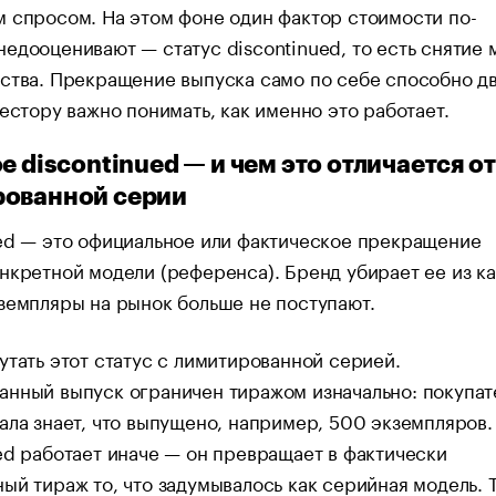
 спросом. На этом фоне один фактор стоимости по-
едооценивают — статус discontinued, то есть снятие 
ства. Прекращение выпуска само по себе способно дв
вестору важно понимать, как именно это работает.
е discontinued — и чем это отличается от
рованной серии
ed — это официальное или фактическое прекращение
нкретной модели (референса). Бренд убирает ее из ка
земпляры на рынок больше не поступают.
утать этот статус с лимитированной серией.
нный выпуск ограничен тиражом изначально: покупат
ала знает, что выпущено, например, 500 экземпляров.
ed работает иначе — он превращает в фактически
ый тираж то, что задумывалось как серийная модель. 