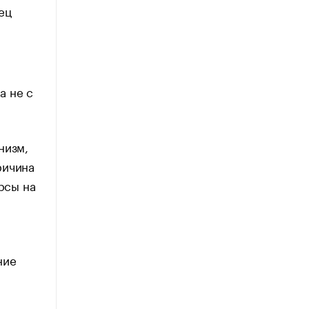
ец
а
а не с
низм,
ричина
рсы на
ние