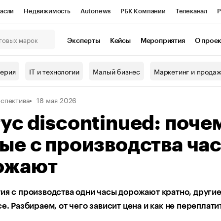
асли
Недвижимость
Autonews
РБК Компании
Телеканал
Р
К Курсы
РБК Life
Тренды
Визионеры
Национальные проекты
Эксперты
Кейсы
Мероприятия
О прое
онный клуб
Исследования
Кредитные рейтинги
Франшизы
Г
терия
IT и технологии
Малый бизнес
Маркетинг и прода
Проверка контрагентов
Политика
Экономика
Бизнес
спектива
18 мая 2026
ы
ус discontinued: поче
ые с производства ча
ожают
ия с производства одни часы дорожают кратно, другие
се. Разбираем, от чего зависит цена и как не переплати