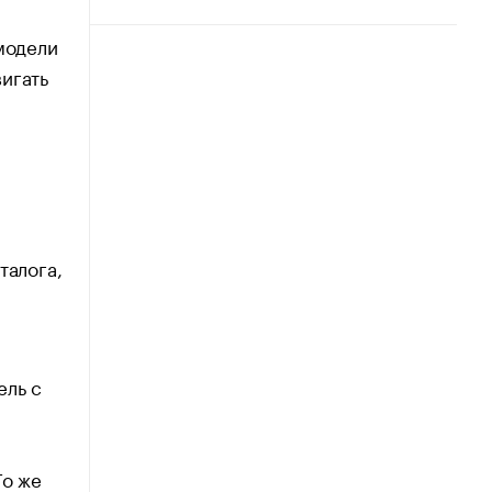
модели
игать
талога,
ель с
То же