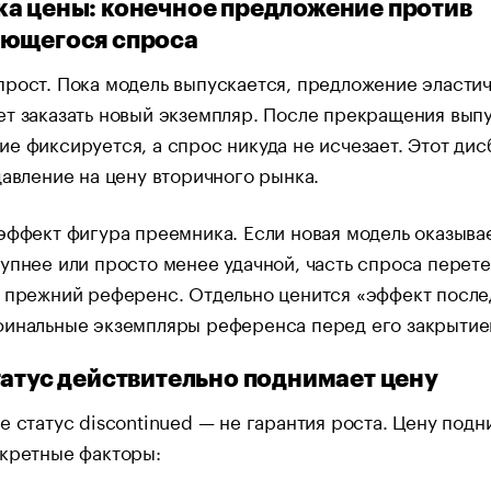
а цены: конечное предложение против
ющегося спроса
рост. Пока модель выпускается, предложение эласти
т заказать новый экземпляр. После прекращения вып
е фиксируется, а спрос никуда не исчезает. Этот дис
давление на цену вторичного рынка.
эффект фигура преемника. Если новая модель оказыва
упнее или просто менее удачной, часть спроса перете
а прежний референс. Отдельно ценится «эффект посл
финальные экземпляры референса перед его закрытие
татус действительно поднимает цену
е статус discontinued — не гарантия роста. Цену под
нкретные факторы: