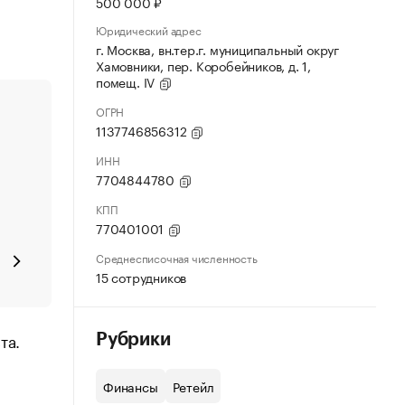
500 000 ₽
Юридический адрес
г. Москва, вн.тер.г. муниципальный округ
Хамовники, пер. Коробейников, д. 1,
помещ. IV
ОГРН
1137746856312
ИНН
7704844780
КПП
770401001
Среднесписочная численность
15 сотрудников
та.
Рубрики
Финансы
Ретейл
и