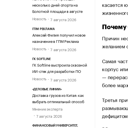
касается ю
несколько дней спорта на
Болотной площади в августе
жизненного
Новость
7 августа 2026
Почему 
ГПМ РЕКЛАМА
Алексей Филия получил новое
Причин нес
назначение в ГПМ Реклама
желанием с
Новость
7 августа 2026
Самая част
ГК SOFTLINE
ГК Softline выстроила сквозной
корпус или
ИИ-стек для разработки ПО
— перерас
Новость
7 августа 2026
более мар
«ДЕЛОВЫЕ ЛИНИИ»
Доставка грузов из Китая: как
Третья при
выбрать оптимальный способ
размывающ
Мнение эксперта
дефицитом,
7 августа 2026
ФИНАНСОВЫЙ УНИВЕРСИТЕТ,