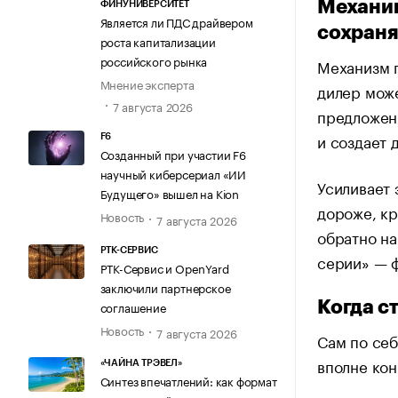
Механик
ФИНУНИВЕРСИТЕТ
Является ли ПДС драйвером
сохраня
роста капитализации
российского рынка
Механизм п
Мнение эксперта
дилер може
7 августа 2026
предложени
и создает 
F6
Созданный при участии F6
научный киберсериал «ИИ
Усиливает 
Будущего» вышел на Kion
дороже, кр
Новость
7 августа 2026
обратно н
РТК-СЕРВИС
серии» — 
РТК-Сервис и OpenYard
заключили партнерское
соглашение
Когда с
Новость
7 августа 2026
Сам по себ
вполне ко
«ЧАЙНА ТРЭВЕЛ»
Синтез впечатлений: как формат