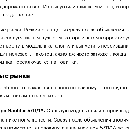
е дорожают вовсе. Их выпустили слишком много, и спр
 предложение.
гие риски. Резкий рост цены сразу после объявления 
я спекулятивным пузырем, который затем корректиру
т вернуть модель в каталог или выпустить переиздани
цит исчезает. Наконец, ажиотаж часто затухает, когда
ынка переключается на новинки.
 с рынка
continued отражается на цене по-разному — это видно 
вым кейсам последних лет.
Стальную модель сняли с производ
ppe Nautilus 5711/1A.
 на пике популярности. Сразу после объявления вторич
ла примерно наполовину, а в дальнейшем 5711/1A усто