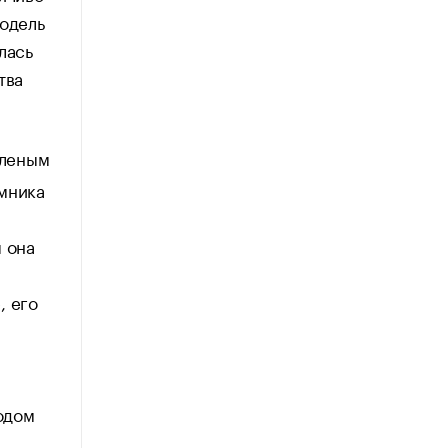
модель
лась
тва
еленым
емника
 она
, его
годом