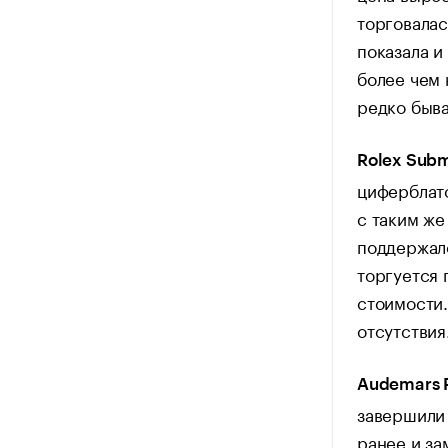
торговалас
показала и
более чем 
редко быв
Rolex Subm
циферблато
с таким же
поддержало
торгуется 
стоимости.
отсутствия
Audemars P
завершили 
ранее и за