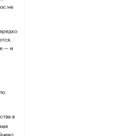
ос не
нередко
ется.
е — и
по
ства в
ная
йчиво