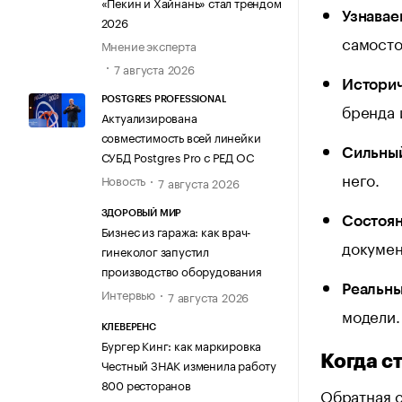
«Пекин и Хайнань» стал трендом
Узнавае
2026
самосто
Мнение эксперта
7 августа 2026
Историч
POSTGRES PROFESSIONAL
бренда 
Актуализирована
совместимость всей линейки
Сильный
СУБД Postgres Pro с РЕД ОС
него.
Новость
7 августа 2026
ЗДОРОВЫЙ МИР
Состоян
Бизнес из гаража: как врач-
докумен
гинеколог запустил
производство оборудования
Реальны
Интервью
7 августа 2026
модели.
КЛЕВЕРЕНС
Бургер Кинг: как маркировка
Когда с
Честный ЗНАК изменила работу
800 ресторанов
Обратная с