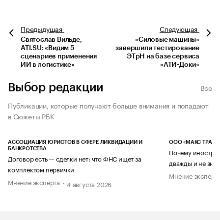
Предыдущая
Следующая
Святослав Вильде,
«Силовые машины»
ATI.SU: «Видим 5
завершили тестирование
сценариев применения
ЭТрН на базе сервиса
ИИ в логистике»
«АТИ-Доки»
Выбор редакции
Все
Публикации, которые получают больше внимания и попадают
в Сюжеты РБК
АССОЦИАЦИЯ ЮРИСТОВ В СФЕРЕ ЛИКВИДАЦИИ И
ООО «МАКС ТРАСТ
БАНКРОТСТВА
Почему иностран
Договор есть — сделки нет: что ФНС ищет за
дважды и не знае
комплектом первички
Мнение эксперт
Мнение эксперта
4 августа 2026