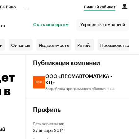
...
БК Вино
Личный кабинет
Стать экспертом
Управлять компанией
кте
азета
жи
Финансы
Недвижимость
Ретейл
Производство
Публикация компании
дет
ООО «ПРОМАВТОМАТИКА -
КД»
 в
Разработка программного обеспечения
Профиль
Дата регистрации
27 января 2014
ий