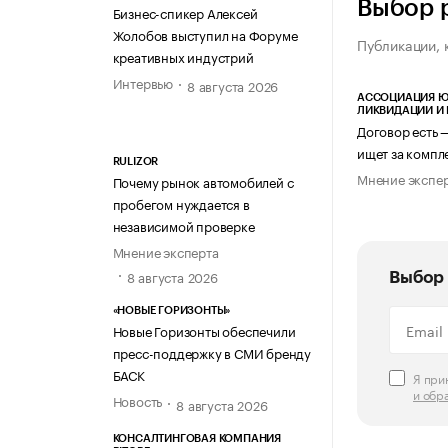
Выбор 
Бизнес-спикер Алексей
Жолобов выступил на Форуме
Публикации, 
креативных индустрий
Интервью
8 августа 2026
АССОЦИАЦИЯ Ю
ЛИКВИДАЦИИ И
Договор есть 
ищет за компл
RULIZOR
Мнение экспе
Почему рынок автомобилей с
пробегом нуждается в
независимой проверке
Мнение эксперта
8 августа 2026
Выбор 
«НОВЫЕ ГОРИЗОНТЫ»
Новые Горизонты обеспечили
пресс-поддержку в СМИ бренду
БАСК
Я пр
и обр
Новость
8 августа 2026
КОНСАЛТИНГОВАЯ КОМПАНИЯ