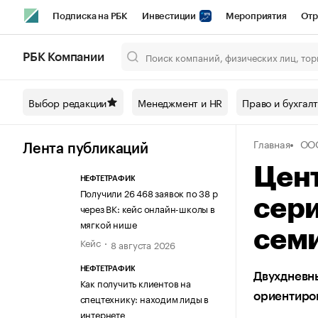
Подписка на РБК
Инвестиции
Мероприятия
Отр
Спорт
Школа управления РБК
РБК Образование
РБ
РБК Компании
Город
Стиль
Крипто
РБК Бизнес-среда
Дискусси
Выбор редакции
Менеджмент и HR
Право и бухгал
Спецпроекты СПб
Конференции СПб
Спецпроекты
Главная
ОО
Технологии и медиа
Финансы
Рынок наличной валют
Лента публикаций
Цент
НЕФТЕТРАФИК
Получили 26 468 заявок по 38 р
сер
через ВК: кейс онлайн-школы в
мягкой нише
семи
Кейс
8 августа 2026
НЕФТЕТРАФИК
Двухдневны
Как получить клиентов на
ориентиро
спецтехнику: находим лиды в
интернете