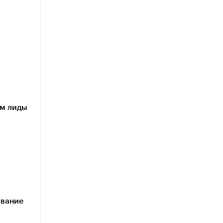
им лиды
ование