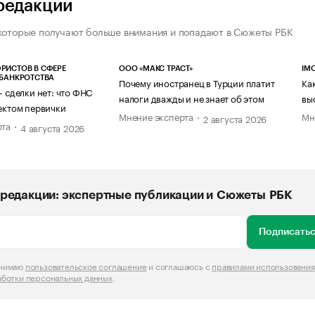
редакции
которые получают больше внимания и попадают в Сюжеты РБК
РИСТОВ В СФЕРЕ
ООО «МАКС ТРАСТ»
IM
 БАНКРОТСТВА
Почему иностранец в Турции платит
Ка
— сделки нет: что ФНС
налоги дважды и не знает об этом
вы
ектом первички
Мнение эксперта
Мн
2 августа 2026
рта
4 августа 2026
редакции: экспертные публикации и Сюжеты РБК
Подписатьс
инимаю
пользовательское соглашение
и соглашаюсь с
правилами использования
аботки персональных данных
.