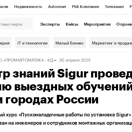
асли
Недвижимость
Autonews
РБК Компании
Телеканал
Р
К Курсы
РБК Life
Тренды
Визионеры
Национальные проекты
Эксперты
Кейсы
Мероприятия
О прое
онный клуб
Исследования
Кредитные рейтинги
Франшизы
Г
терия
IT и технологии
Малый бизнес
Маркетинг и прода
Проверка контрагентов
Политика
Экономика
Бизнес
О «ПРОМАВТОМАТИКА - КД»
30 апреля 2025
ы
р знаний Sigur прове
ию выездных обучений
 городах России
й курс «Пусконаладочные работы по установке Sigur»
ван на инженеров и сотрудников монтажных организац