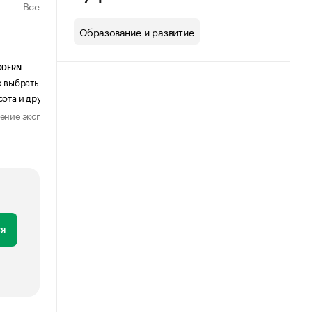
Все
Образование и развитие
ODERN
АГЕНТСТВО АВИА ЦЕНТР
к выбрать журнальный столик:
Почему шенген перестал быть
сота и другие ключевые параметры
формальностью
ение эксперта
Мнение эксперта
29 июля 2026
31 июля 2026
я