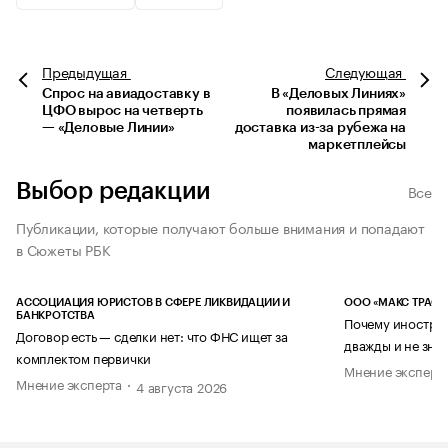
Предыдущая
Следующая
Спрос на авиадоставку в
В «Деловых Линиях»
ЦФО вырос на четверть
появилась прямая
— «Деловые Линии»
доставка из-за рубежа на
маркетплейсы
Выбор редакции
Все
Публикации, которые получают больше внимания и попадают
в Сюжеты РБК
АССОЦИАЦИЯ ЮРИСТОВ В СФЕРЕ ЛИКВИДАЦИИ И
ООО «МАКС ТРАСТ
БАНКРОТСТВА
Почему иностран
Договор есть — сделки нет: что ФНС ищет за
дважды и не знае
комплектом первички
Мнение эксперт
Мнение эксперта
4 августа 2026