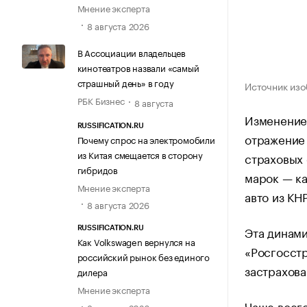
Мнение эксперта
8 августа 2026
В Ассоциации владельцев
кинотеатров назвали «самый
страшный день» в году
Источник изо
РБК Бизнес
8 августа
Изменение 
RUSSIFICATION.RU
отражение 
Почему спрос на электромобили
из Китая смещается в сторону
страховых 
гибридов
марок — ка
Мнение эксперта
авто из КН
8 августа 2026
Эта динами
RUSSIFICATION.RU
Как Volkswagen вернулся на
«Росгосстр
российский рынок без единого
застрахова
дилера
Мнение эксперта
Чаще всег
8 августа 2026