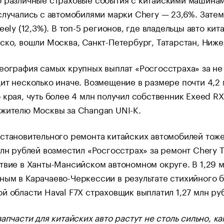
случались с автомобилями марки Chery — 23,6%. Затем
Geely (12,3%). В топ-5 регионов, где владельцы авто к
ско, вошли Москва, Санкт-Петербург, Татарстан, Ниже
еография самых крупных выплат «Росгосстраха» за н
ит несколько иначе. Возмещение в размере почти 4,2 
 края, чуть более 4 млн получил собственник Exeed RX
жителю Москвы за Changan UNI-K.
становительного ремонта китайских автомобилей тоже
млн рублей возместил «Росгосстрах» за ремонт Chery T
твие в Ханты-Мансийском автономном округе. В 1,29 
ым в Карачаево-Черкессии в результате стихийного б
й области Haval F7X страховщик выплатил 1,27 млн ру
запчасти для китайских авто растут не столь сильно, 