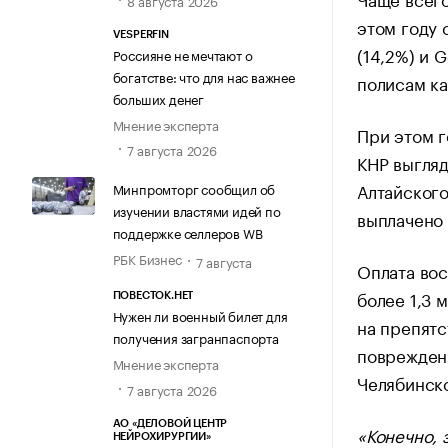
этом году 
VESPERFIN
(14,2%) и 
Россияне не мечтают о
богатстве: что для нас важнее
полисам ка
больших денег
Мнение эксперта
При этом г
7 августа 2026
КНР выгляд
Алтайского
Минпромторг сообщил об
изучении властями идей по
выплачено 
поддержке селлеров WB
РБК Бизнес
7 августа
Оплата вос
более 1,3 
ПОВЕСТОК.НЕТ
Нужен ли военный билет для
на препятс
получения загранпаспорта
поврежденн
Мнение эксперта
Челябинско
7 августа 2026
АО «ДЕЛОВОЙ ЦЕНТР
«Конечно, 
НЕЙРОХИРУРГИИ»