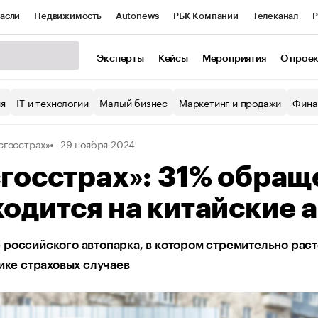
асли
Недвижимость
Autonews
РБК Компании
Телеканал
Р
К Курсы
РБК Life
Тренды
Визионеры
Национальные проекты
Эксперты
Кейсы
Мероприятия
О прое
уб
Исследования
Кредитные рейтинги
Франшизы
Газета
ия
IT и технологии
Малый бизнес
Маркетинг и продажи
Фина
Проверка контрагентов
Политика
Экономика
Бизнес
сгосстрах»
29 ноября 2024
ы
госстрах»: 31% обращ
одится на китайские 
российского автопарка, в котором стремительно раст
тике страховых случаев