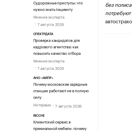
Судорожные приступы: что
без полиса
нужно знать пациенту
потребуют
Мнение эксперта
автострах
7 августа 2026
СПЕКТРДАТА
Проверка кандидатов для
кадрового агентства: как
повысить качество отбора
Мнение эксперта
7 августа 2026
АНО «АИПР»
Почему московские зарядные
станции работают не в полную
силу
Интервью
7 августа 2026
RICCHE
Клиентский сервис в
премиальной мебели: почему