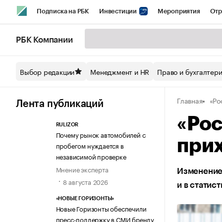
Подписка на РБК
Инвестиции
Мероприятия
Отр
Спорт
Школа управления РБК
РБК Образование
РБ
РБК Компании
Стиль
Крипто
РБК Бизнес-среда
Дискуссионный кл
Выбор редакции
Менеджмент и HR
Право и бухгалтер
Спецпроекты СПб
Конференции СПб
Спецпроекты
Главная
«Ро
Технологии и медиа
Финансы
Рынок наличной валют
Лента публикаций
«Рос
RULIZOR
Почему рынок автомобилей с
прих
пробегом нуждается в
независимой проверке
Мнение эксперта
Изменение 
8 августа 2026
и в статис
«НОВЫЕ ГОРИЗОНТЫ»
Новые Горизонты обеспечили
пресс-поддержку в СМИ бренду