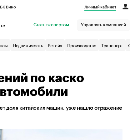
БК Вино
Личный кабинет
Город
Стать экспертом
Управлять компанией
кте
нсы
Недвижимость
Ретейл
Производство
Транспорт
Образ
ений по каско
автомобили
ет доля китайских машин, уже нашло отражение