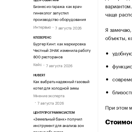
ЗДОРОВЫЙ МИР
вариантом.
Бизнес из гаража: как врач-
гинеколог запустил
чаще расп
производство оборудования
Интервью
7 августа 2026
Я замечаю,
объекты, к
КЛЕВЕРЕНС
Бургер Кинг: как маркировка
Честный ЗНАК изменила работу
удобную
800 ресторанов
Кейс
функцио
7 августа 2026
HUBERT
соврем
Как выбрать надежный газовый
котел для холодной зимы
близост
Мнение эксперта
7 августа 2026
При этом 
ЦЕНТРПРОГРАММСИСТЕМ
«Земельный банк» получил
Стоимос
инструмент для анализа зон
вокруг объектов