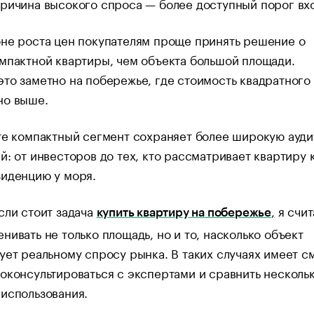
ричина высокого спроса — более доступный порог вх
не роста цен покупателям проще принять решение о
мпактной квартиры, чем объекта большой площади.
то заметно на побережье, где стоимость квадратного
но выше.
те компактный сегмент сохраняет более широкую ауд
й: от инвесторов до тех, кто рассматривает квартиру 
зиденцию у моря.
сли стоит задача
,
я счи
купить квартиру на побережье
нивать не только площадь, но и то, насколько объект
ует реальному спросу рынка. В таких случаях имеет с
оконсультироваться с экспертами и сравнить несколь
использования.