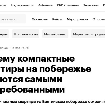
асли
Недвижимость
Autonews
РБК Компании
Телеканал
Р
К Курсы
РБК Life
Тренды
Визионеры
Национальные проекты
Эксперты
Кейсы
Мероприятия
О прое
онный клуб
Исследования
Кредитные рейтинги
Франшизы
Г
терия
IT и технологии
Малый бизнес
Маркетинг и прода
Проверка контрагентов
Политика
Экономика
Бизнес
люча
19 мая 2026
ы
ему компактные
ртиры на побережье
аются самыми
требованными
мпактные квартиры на Балтийском побережье сохраня