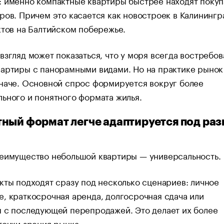
: именно компактные квартиры быстрее находят покуп
ров. Причем это касается как новостроек в Калинингр
ктов на Балтийском побережье.
взгляд может показаться, что у моря всегда востребо
вартиры с панорамными видами. Но на практике рынок
наче. Основной спрос формируется вокруг более
ьного и понятного формата жилья.
ный формат легче адаптируется под ра
реимущество небольшой квартиры — универсальность.
кты подходят сразу под несколько сценариев: личное
, краткосрочная аренда, долгосрочная сдача или
 с последующей перепродажей. Это делает их более
точки зрения рынка.