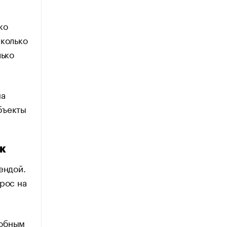
ко
сколько
лько
на
бъекты
к
ендой.
рос на
добным