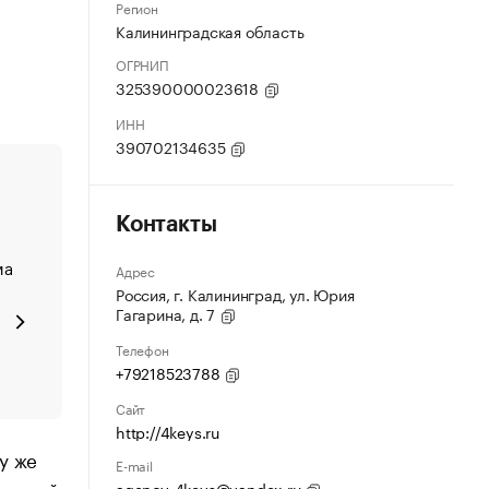
Регион
Калининградская область
ОГРНИП
325390000023618
ИНН
390702134635
Контакты
ма
Адрес
Россия, г. Калининград, ул. Юрия
Гагарина, д. 7
Телефон
+79218523788
Сайт
http://4keys.ru
у же
E-mail
agency-4keys@yandex.ru