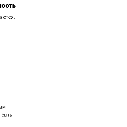
ность
аются.
вым
 быть