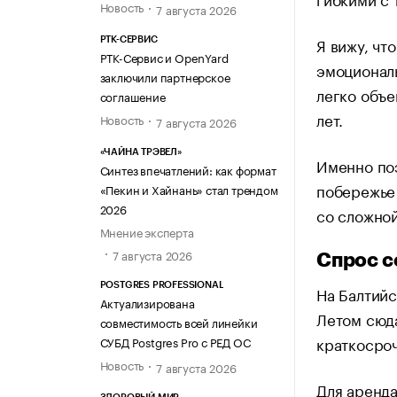
Новость
7 августа 2026
Я вижу, чт
РТК-СЕРВИС
РТК-Сервис и OpenYard
эмоциональ
заключили партнерское
легко объе
соглашение
лет.
Новость
7 августа 2026
«ЧАЙНА ТРЭВЕЛ»
Именно по
Синтез впечатлений: как формат
побережье 
«Пекин и Хайнань» стал трендом
2026
со сложной
Мнение эксперта
7 августа 2026
Спрос с
POSTGRES PROFESSIONAL
На Балтийс
Актуализирована
Летом сюда
совместимость всей линейки
краткосро
СУБД Postgres Pro с РЕД ОС
Новость
7 августа 2026
Для аренд