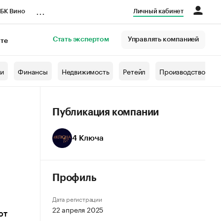
...
БК Вино
Личный кабинет
Стать экспертом
Управлять компанией
кте
азета
жи
Финансы
Недвижимость
Ретейл
Производство
Публикация компании
4 Ключа
Профиль
Дата регистрации
22 апреля 2025
ют