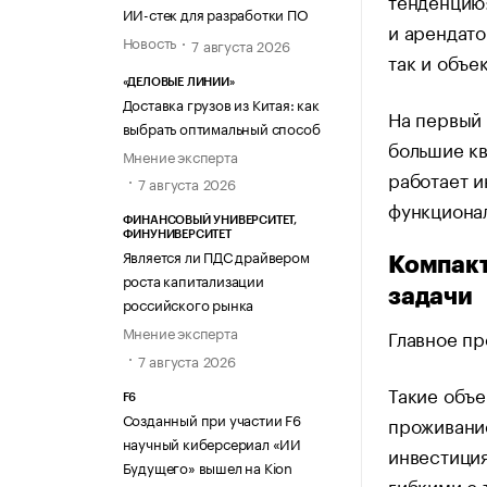
тенденцию
ИИ-стек для разработки ПО
и арендато
Новость
7 августа 2026
так и объе
«ДЕЛОВЫЕ ЛИНИИ»
Доставка грузов из Китая: как
На первый 
выбрать оптимальный способ
большие к
Мнение эксперта
работает и
7 августа 2026
функционал
ФИНАНСОВЫЙ УНИВЕРСИТЕТ,
ФИНУНИВЕРСИТЕТ
Является ли ПДС драйвером
Компакт
роста капитализации
задачи
российского рынка
Мнение эксперта
Главное п
7 августа 2026
Такие объе
F6
Созданный при участии F6
проживание
научный киберсериал «ИИ
инвестиция
Будущего» вышел на Kion
гибкими с 