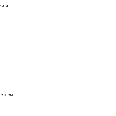
ии и
еством.