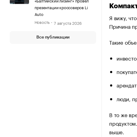
«Балтийский лизинг» провел
Компакт
презентации кроссоверов Li
Auto
Я вижу, чт
Новость
7 августа 2026
Причина пр
Все публикации
Такие объ
инвест
покупат
аренда
люди, п
В то же вр
продуктом.
выше.