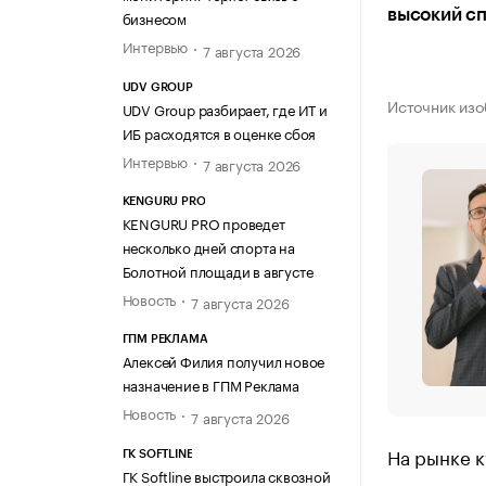
высокий сп
бизнесом
Интервью
7 августа 2026
UDV GROUP
Источник изо
UDV Group разбирает, где ИТ и
ИБ расходятся в оценке сбоя
Интервью
7 августа 2026
KENGURU PRO
KENGURU PRO проведет
несколько дней спорта на
Болотной площади в августе
Новость
7 августа 2026
ГПМ РЕКЛАМА
Алексей Филия получил новое
назначение в ГПМ Реклама
Новость
7 августа 2026
На рынке к
ГК SOFTLINE
ГК Softline выстроила сквозной