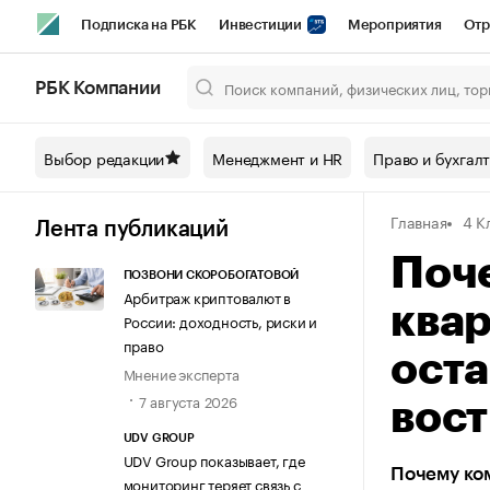
Подписка на РБК
Инвестиции
Мероприятия
Отр
Спорт
Школа управления РБК
РБК Образование
РБ
РБК Компании
Город
Стиль
Крипто
РБК Бизнес-среда
Дискусси
Выбор редакции
Менеджмент и HR
Право и бухгал
Спецпроекты СПб
Конференции СПб
Спецпроекты
Главная
4 К
Технологии и медиа
Финансы
Рынок наличной валют
Лента публикаций
Поч
ПОЗВОНИ СКОРОБОГАТОВОЙ
Арбитраж криптовалют в
ква
России: доходность, риски и
право
ост
Мнение эксперта
7 августа 2026
вос
UDV GROUP
UDV Group показывает, где
Почему ко
мониторинг теряет связь с