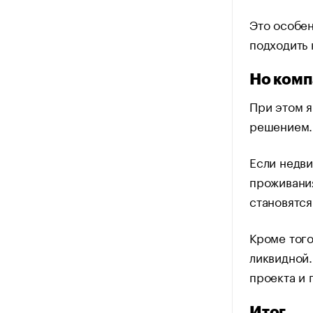
Это особен
подходить 
Но комп
При этом я
решением.
Если недв
проживания
становятся
Кроме того
ликвидной.
проекта и 
Итог