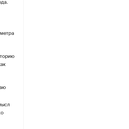
ода.
 метра
иторию
как
таю
мысл
ко