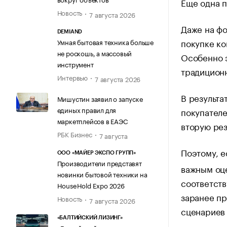
Еще одна п
Новость
7 августа 2026
Даже на фо
DEMIAND
покупке ко
Умная бытовая техника больше
не роскошь, а массовый
Особенно э
инструмент
традицион
Интервью
7 августа 2026
В результа
Мишустин заявил о запуске
единых правил для
покупателе
маркетплейсов в ЕАЭС
вторую ре
РБК Бизнес
7 августа
Поэтому, е
ООО «МАЙЕР ЭКСПО ГРУПП»
Производители представят
важным оце
новинки бытовой техники на
соответств
HouseHold Expo 2026
заранее пр
Новость
7 августа 2026
сценариев 
«БАЛТИЙСКИЙ ЛИЗИНГ»