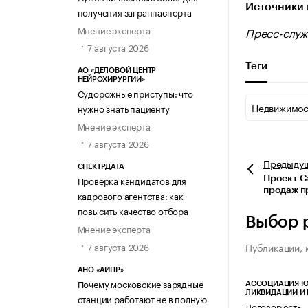
Источники 
получения загранпаспорта
Мнение эксперта
Пресс-служ
7 августа 2026
Теги
АО «ДЕЛОВОЙ ЦЕНТР
НЕЙРОХИРУРГИИ»
Судорожные приступы: что
Недвижимос
нужно знать пациенту
Мнение эксперта
7 августа 2026
Предыду
СПЕКТРДАТА
Проверка кандидатов для
Проект Ca
продаж п
кадрового агентства: как
повысить качество отбора
Выбор 
Мнение эксперта
Публикации, 
7 августа 2026
АНО «АИПР»
Почему московские зарядные
АССОЦИАЦИЯ Ю
ЛИКВИДАЦИИ И
станции работают не в полную
Договор есть 