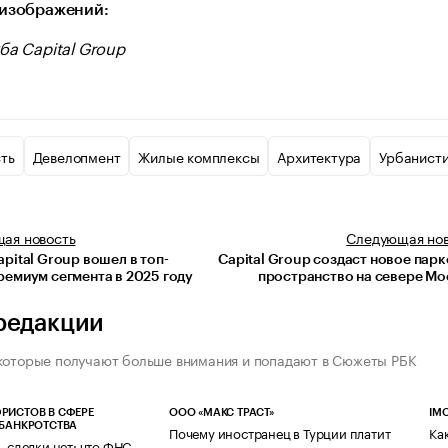
изображений:
ба Capital Group
ть
Девелопмент
Жилые комплексы
Архитектура
Урбанист
щая
новость
Следующая
но
pital Group вошел в топ-
Capital Group создаст новое пар
ремиум сегмента в 2025 году
пространство на севере М
редакции
которые получают больше внимания и попадают в Сюжеты РБК
РИСТОВ В СФЕРЕ
ООО «МАКС ТРАСТ»
IM
 БАНКРОТСТВА
Почему иностранец в Турции платит
Ка
— сделки нет: что ФНС