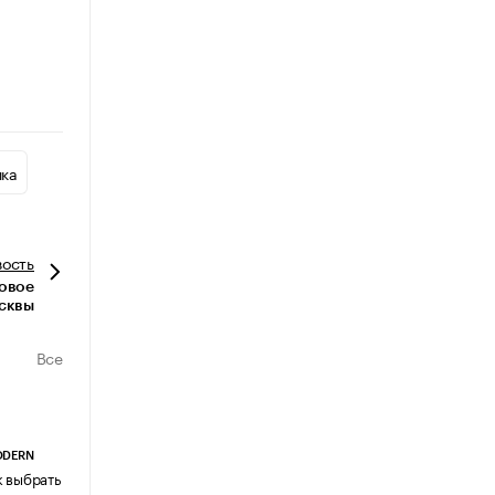
ика
вость
ковое
осквы
Все
ODERN
АГЕНТСТВО АВИА ЦЕНТР
к выбрать журнальный столик:
Почему шенген перестал быть