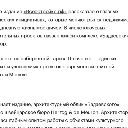
е издание
«Всеостройке.рф»
рассказало о главных
ческих инициативах, которые меняют рынок недвижим
дневную жизнь москвичей. В числе ключевых
тельных проектов назван жилой комплекс «Бадаевски
oup.
плекс на набережной Тараса Шевченко — один из
ых и узнаваемых проектов современной элитной
сти Москвы.
нает издание, архитектурный облик «Бадаевского»
ло швейцарское бюро Herzog & de Meuron. Архитекто
масштабным опытом работы с объектами культурного
именно они смогли дать новую жизнь зданиям и истор