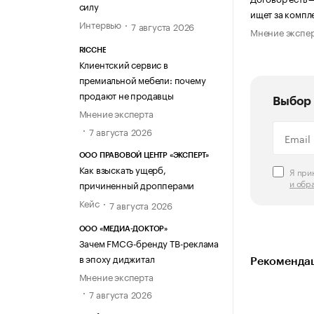
силу
ищет за компл
Интервью
7 августа 2026
Мнение экспе
RICCHE
Клиентский сервис в
премиальной мебели: почему
продают не продавцы
Выбор 
Мнение эксперта
7 августа 2026
ООО ПРАВОВОЙ ЦЕНТР «ЭКСПЕРТ»
Как взыскать ущерб,
Я пр
и обр
причиненный дропперами
Кейс
7 августа 2026
ООО «МЕДИА-ДОКТОР»
Зачем FMCG-бренду ТВ-реклама
в эпоху диджитал
Рекомендац
Мнение эксперта
7 августа 2026