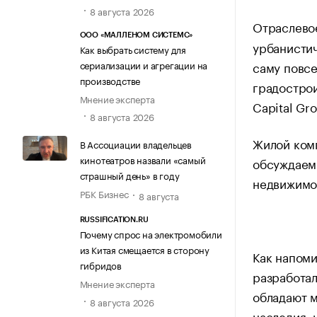
8 августа 2026
Отраслево
ООО «МАЛЛЕНОМ СИСТЕМС»
урбанисти
Как выбрать систему для
саму повсе
сериализации и агрегации на
производстве
градострои
Мнение эксперта
Capital Gr
8 августа 2026
Жилой ком
В Ассоциации владельцев
кинотеатров назвали «самый
обсуждаем
страшный день» в году
недвижимо
РБК Бизнес
8 августа
RUSSIFICATION.RU
Почему спрос на электромобили
из Китая смещается в сторону
Как напоми
гибридов
разработа
Мнение эксперта
обладают 
8 августа 2026
наследия: 