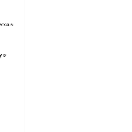
тся в
у в