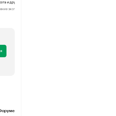
сота и другие ключевые параметры
формальностью
ение эксперта
Мнение эксперта
29 июля 2026
31 июля 2026
я
 Форуме