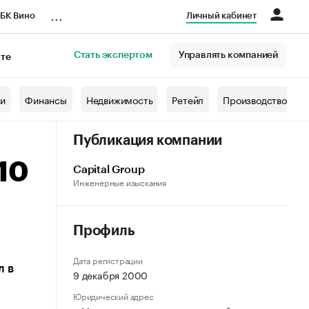
...
БК Вино
Личный кабинет
Стать экспертом
Управлять компанией
кте
азета
жи
Финансы
Недвижимость
Ретейл
Производство
Публикация компании
10
Capital Group
Инженерные изыскания
Профиль
Дата регистрации
л в
9 декабря 2000
Юридический адрес