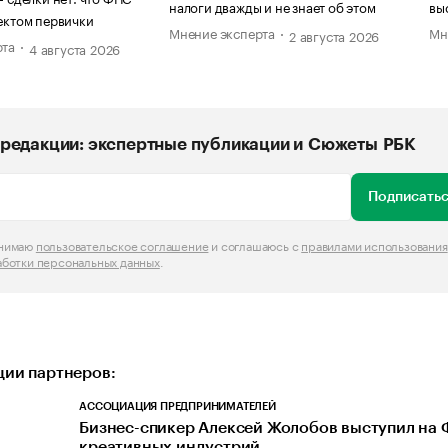
налоги дважды и не знает об этом
вы
ектом первички
Мнение эксперта
Мн
2 августа 2026
рта
4 августа 2026
редакции: экспертные публикации и Сюжеты РБК
Подписатьс
инимаю
пользовательское соглашение
и соглашаюсь с
правилами использования
аботки персональных данных
.
ии партнеров:
АССОЦИАЦИЯ ПРЕДПРИНИМАТЕЛЕЙ
Бизнес-спикер Алексей Жолобов выступил на
креативных индустрий