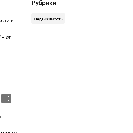
Рубрики
Недвижимость
ости и
й» от
ры
ическим