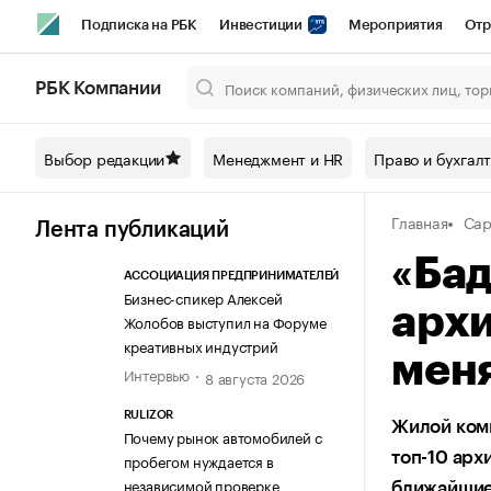
Подписка на РБК
Инвестиции
Мероприятия
Отр
Спорт
Школа управления РБК
РБК Образование
РБ
РБК Компании
Город
Стиль
Крипто
РБК Бизнес-среда
Дискусси
Выбор редакции
Менеджмент и HR
Право и бухгал
Спецпроекты СПб
Конференции СПб
Спецпроекты
Главная
Cap
Технологии и медиа
Финансы
Рынок наличной валют
Лента публикаций
«Бад
АССОЦИАЦИЯ ПРЕДПРИНИМАТЕЛЕЙ
Бизнес-спикер Алексей
архи
Жолобов выступил на Форуме
креативных индустрий
мен
Интервью
8 августа 2026
RULIZOR
Жилой комп
Почему рынок автомобилей с
топ-10 арх
пробегом нуждается в
независимой проверке
ближайшие