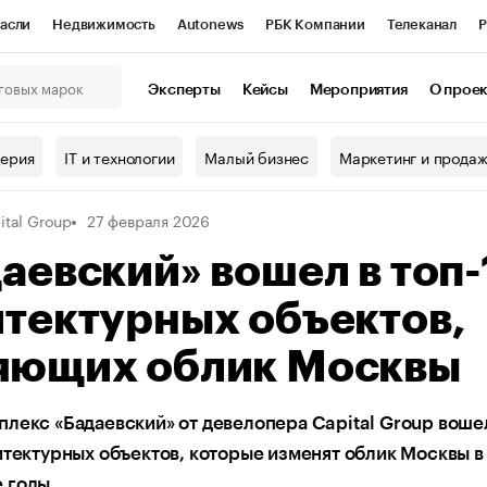
асли
Недвижимость
Autonews
РБК Компании
Телеканал
Р
К Курсы
РБК Life
Тренды
Визионеры
Национальные проекты
Эксперты
Кейсы
Мероприятия
О прое
онный клуб
Исследования
Кредитные рейтинги
Франшизы
Г
терия
IT и технологии
Малый бизнес
Маркетинг и прода
Проверка контрагентов
Политика
Экономика
Бизнес
ital Group
27 февраля 2026
ы
аевский» вошел в топ-
тектурных объектов,
яющих облик Москвы
лекс «Бадаевский» от девелопера Capital Group воше
итектурных объектов, которые изменят облик Москвы в
 годы