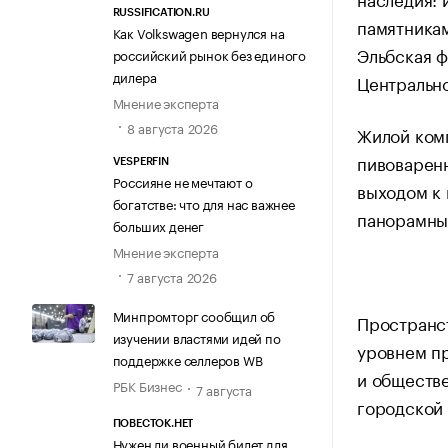
RUSSIFICATION.RU
памятникам
Как Volkswagen вернулся на
Эльбская ф
российский рынок без единого
дилера
Центральн
Мнение эксперта
8 августа 2026
Жилой ком
пивоваренн
VESPERFIN
Россияне не мечтают о
выходом к
богатстве: что для нас важнее
панорамные
больших денег
Мнение эксперта
7 августа 2026
Минпромторг сообщил об
Пространс
изучении властями идей по
уровнем п
поддержке селлеров WB
и обществе
РБК Бизнес
7 августа
городской 
ПОВЕСТОК.НЕТ
Нужен ли военный билет для