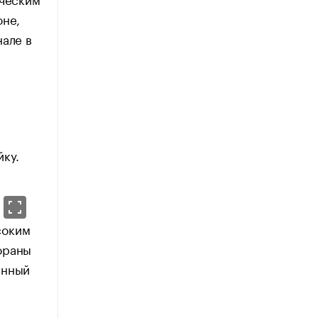
оне,
нале в
йку.
соким
ораны
енный