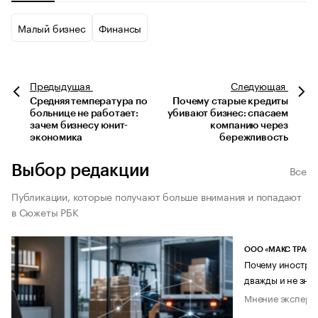
Малый бизнес
Финансы
Предыдущая
Следующая
Средняя температура по
Почему старые кредиты
больнице не работает:
убивают бизнес: спасаем
зачем бизнесу юнит-
компанию через
экономика
бережливость
Выбор редакции
Все
Публикации, которые получают больше внимания и попадают
в Сюжеты РБК
ООО «МАКС ТРАСТ
Почему иностран
дважды и не знае
Мнение эксперт