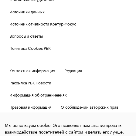
Источники данных
Источник отчетности Контур.Фокус
Вопросы и ответы
Политика Cookies РБК
Контактная информация
Редакция
Рассылка РБК Новости
Информация об ограничениях
Правовая информация
О соблюдении авторских прав
© АО «РОСБИЗНЕСКОНСАЛТИНГ»,
1995–2026.
Сообщения
и материалы информационного агентства «РБК»
Мы используем cookie. Это позволяет нам анализировать
(зарегистрировано Федеральной службой по надзору в сфере
взаимодействие посетителей с сайтом и делать его лучше.
связи, информационных технологий и массовых