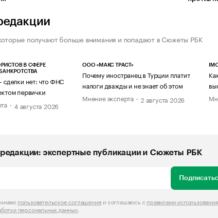
редакции
которые получают больше внимания и попадают в Сюжеты РБК
РИСТОВ В СФЕРЕ
ООО «МАКС ТРАСТ»
IM
 БАНКРОТСТВА
Почему иностранец в Турции платит
Ка
— сделки нет: что ФНС
налоги дважды и не знает об этом
вы
ектом первички
Мнение эксперта
Мн
2 августа 2026
рта
4 августа 2026
редакции: экспертные публикации и Сюжеты РБК
Подписатьс
инимаю
пользовательское соглашение
и соглашаюсь с
правилами использования
аботки персональных данных
.