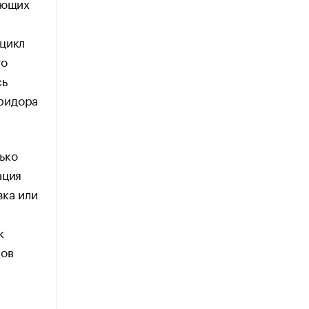
ующих
 цикл
то
сь
ридора
ько
ация
зка или
к
ров