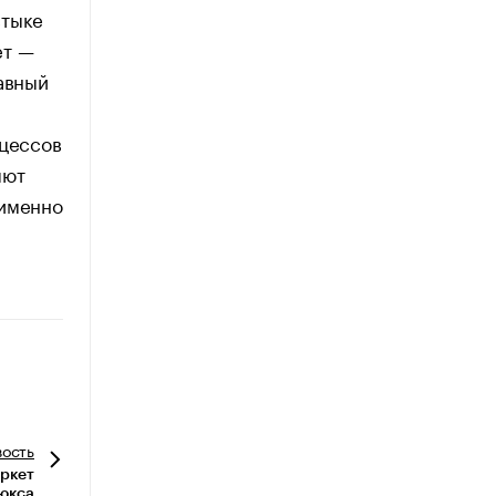
стыке
ет —
авный
оцессов
яют
 именно
вость
аркет
люкса