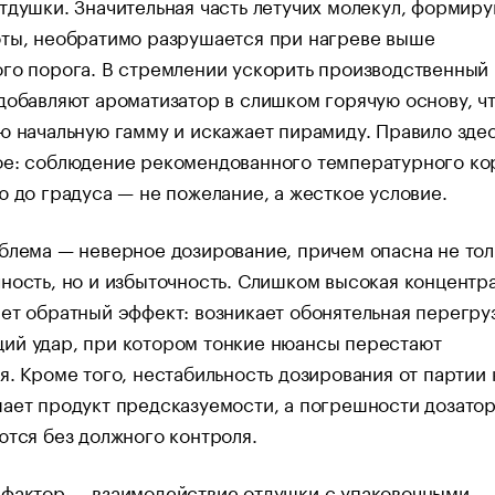
тдушки. Значительная часть летучих молекул, формир
оты, необратимо разрушается при нагреве выше
го порога. В стремлении ускорить производственный
добавляют ароматизатор в слишком горячую основу, ч
ю начальную гамму и искажает пирамиду. Правило зде
ое: соблюдение рекомендованного температурного ко
ю до градуса — не пожелание, а жесткое условие.
блема — неверное дозирование, причем опасна не тол
ность, но и избыточность. Слишком высокая концентр
ет обратный эффект: возникает обонятельная перегру
ий удар, при котором тонкие нюансы перестают
я. Кроме того, нестабильность дозирования от партии 
ает продукт предсказуемости, а погрешности дозато
ются без должного контроля.
 фактор — взаимодействие отдушки с упаковочными