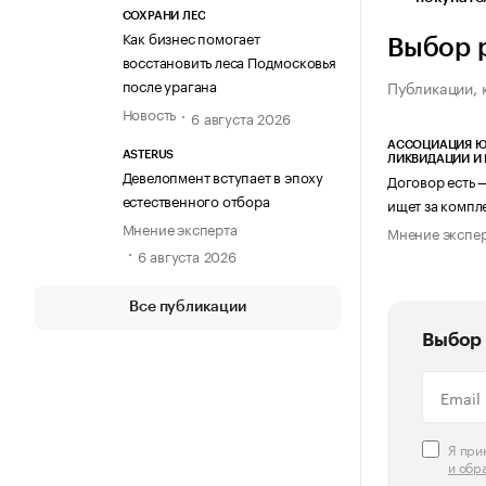
СОХРАНИ ЛЕС
Как бизнес помогает
Выбор 
восстановить леса Подмосковья
после урагана
Публикации, 
Новость
6 августа 2026
АССОЦИАЦИЯ Ю
ASTERUS
ЛИКВИДАЦИИ И
Девелопмент вступает в эпоху
Договор есть 
естественного отбора
ищет за компл
Мнение эксперта
Мнение экспе
6 августа 2026
Все публикации
Выбор 
Я пр
и обр