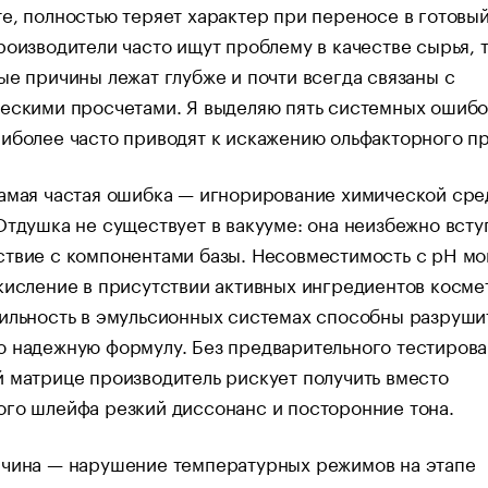
е, полностью теряет характер при переносе в готовы
роизводители часто ищут проблему в качестве сырья, 
ые причины лежат глубже и почти всегда связаны с
ескими просчетами. Я выделяю пять системных ошибо
иболее часто приводят к искажению ольфакторного п
самая частая ошибка — игнорирование химической ср
Отдушка не существует в вакууме: она неизбежно всту
ствие с компонентами базы. Несовместимость с pH м
кисление в присутствии активных ингредиентов косме
ильность в эмульсионных системах способны разруши
 надежную формулу. Без предварительного тестирова
 матрице производитель рискует получить вместо
го шлейфа резкий диссонанс и посторонние тона.
ичина — нарушение температурных режимов на этапе