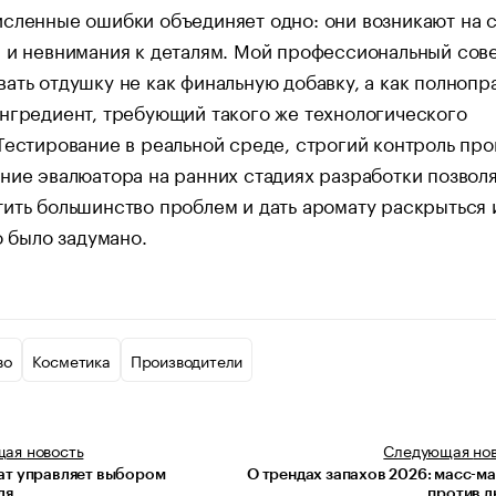
сленные ошибки объединяет одно: они возникают на 
 и невнимания к деталям. Мой профессиональный сов
ать отдушку не как финальную добавку, а как полнопр
нгредиент, требующий такого же технологического
Тестирование в реальной среде, строгий контроль пр
ние эвалюатора на ранних стадиях разработки позвол
ить большинство проблем и дать аромату раскрыться
то было задумано.
во
Косметика
Производители
щая
новость
Следующая
но
ат управляет выбором
О трендах запахов 2026: масс-м
ля
против 