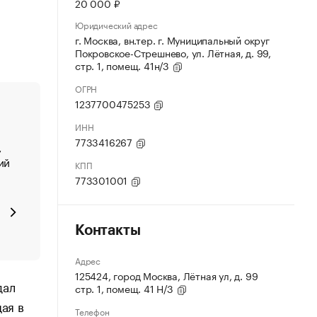
20 000 ₽
Юридический адрес
г. Москва, вн.тер. г. Муниципальный округ
Покровское-Стрешнево, ул. Лётная, д. 99,
стр. 1, помещ. 41н/3
ОГРН
1237700475253
ИНН
7733416267
,
ий
КПП
773301001
Контакты
Адрес
125424, город Москва, Лётная ул, д. 99
дал
стр. 1, помещ. 41 Н/3
ая в
Телефон