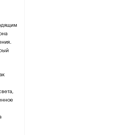
ходящим
она
ения.
орый
ак
света,
енное
а