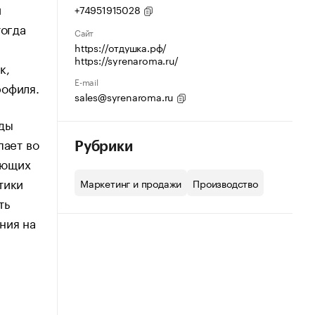
й
+74951915028
тогда
Сайт
https://отдушка.рф/
https://syrenaroma.ru/
к,
E-mail
рофиля.
sales@syrenaroma.ru
еды
пает во
Рубрики
оющих
тики
Маркетинг и продажи
Производство
ть
ния на