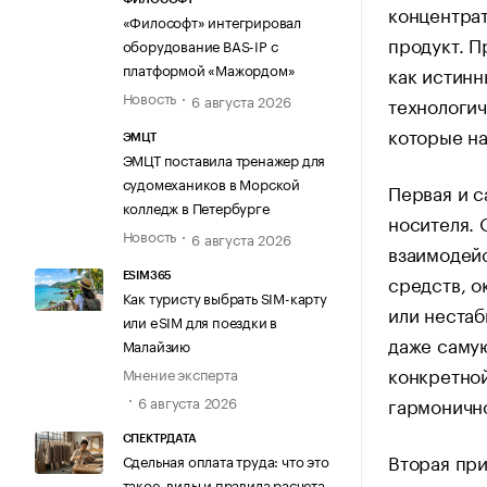
концентрат
«Философт» интегрировал
продукт. П
оборудование BAS-IP с
платформой «Мажордом»
как истинн
Новость
6 августа 2026
технологич
которые на
ЭМЦТ
ЭМЦТ поставила тренажер для
судомехаников в Морской
Первая и 
колледж в Петербурге
носителя. 
Новость
6 августа 2026
взаимодей
средств, о
ESIM365
Как туристу выбрать SIM-карту
или нестаб
или eSIM для поездки в
даже самую
Малайзию
конкретной
Мнение эксперта
6 августа 2026
гармонично
СПЕКТРДАТА
Вторая пр
Сдельная оплата труда: что это
такое, виды и правила расчета