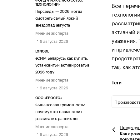
ФОНД «НАУКА. ИСКУССТВО.
Все перечи
ТЕХНОЛОГИИ»
Персеиды — 2026: когда
технологии
смотреть самый яркий
рассматрив
звездопад августа
активный и
Мнение эксперта
уважения. 
6 августа 2026
и привлече
EXNODE
предотврат
еСИМ Беларусь: как купить,
установить и активировать в
так, как э
2026 году
Мнение эксперта
Теги
6 августа 2026
ООО «ПРОСТО.»
Производст
Финансовая грамотность:
почему этот навык стоит
развивать с ранних лет
Мнение эксперта
Предыду
6 августа 2026
Как аром
покупате