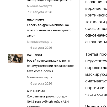
введения о
Мнение эксперта
верхние н
6 августа 2026
критическо
технологи 
НЕКО-ФРАНЧ
Налоги во франчайзинге: как
срезает вс
платить меньше и не нарушать
однозначн
закон
с точность
Мнение эксперта
6 августа 2026
Третья про
OWL | СОВА
недостаточ
Новый сотрудник как клиент:
почему компании вкладываются
нередко да
в welcome-боксы
маскирующ
Мнение эксперта
считыватьс
6 августа 2026
партии лиш
АВИ КЭПИТАЛ
часто оста
Сохранить агроэкспортеру
194,5 млн рублей: кейс «АВИ
Четвертый
Кэпитал»