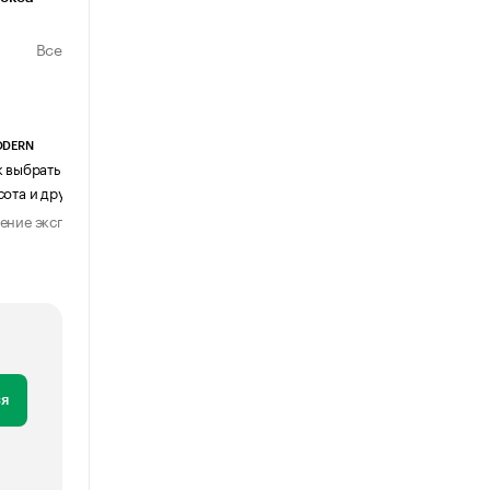
Все
ODERN
АГЕНТСТВО АВИА ЦЕНТР
к выбрать журнальный столик:
Почему шенген перестал быть
сота и другие ключевые параметры
формальностью
ение эксперта
Мнение эксперта
29 июля 2026
31 июля 2026
я