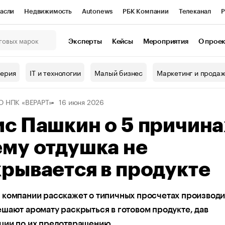
асли
Недвижимость
Autonews
РБК Компании
Телеканал
Р
К Курсы
РБК Life
Тренды
Визионеры
Национальные проекты
Эксперты
Кейсы
Мероприятия
О прое
онный клуб
Исследования
Кредитные рейтинги
Франшизы
Г
терия
IT и технологии
Малый бизнес
Маркетинг и прода
Проверка контрагентов
Политика
Экономика
Бизнес
 НПК «ВЕРАРТ»
16 июня 2026
ы
с Пашкин о 5 причина
му отдушка не
рывается в продукте
компании расскажет о типичных просчетах производи
шают аромату раскрыться в готовом продукте, дав
ции по их предотвращению