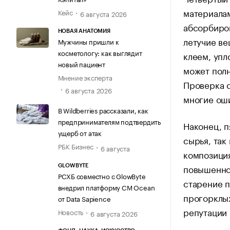
материала
Кейс
6 августа 2026
абсорбиров
НОВАЯ АНАТОМИЯ
летучие ве
Мужчины пришли к
косметологу: как выглядит
клеем, упл
новый пациент
может полн
Мнение эксперта
Проверка с
6 августа 2026
многие ош
В Wildberries рассказали, как
предпринимателям подтвердить
Наконец, п
ущерб от атак
сырья, так
РБК Бизнес
6 августа
композиция
повышенной
GLOWBYTE
РСХБ совместно с GlowByte
старение п
внедрил платформу CM Ocean
прогорклых
от Data Sapience
репутации 
Новость
6 августа 2026