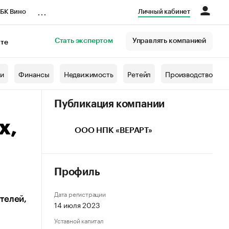
...
БК Вино
Личный кабинет
Стать экспертом
Управлять компанией
кте
азета
жи
Финансы
Недвижимость
Ретейл
Производство
Публикация компании
х,
ООО НПК «ВЕРАРТ»
Профиль
Дата регистрации
телей,
14 июля 2023
Уставной капитал