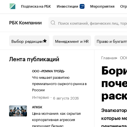
Подписка на РБК
Инвестиции
Мероприятия
Отр
Спорт
Школа управления РБК
РБК Образование
РБ
РБК Компании
Город
Стиль
Крипто
РБК Бизнес-среда
Дискусси
Выбор редакции
Менеджмент и HR
Право и бухгал
Спецпроекты СПб
Конференции СПб
Спецпроекты
Главная
ООО
Технологии и медиа
Финансы
Рынок наличной валют
Лента публикаций
Бори
ООО «РЕММА ТРЕЙД»
Что мешает развитию
поче
премиального сырного рынка в
России
раск
Интервью
6 августа 2026
АПКБК
Эвалюатор 
Цена молчания: как скрытая
которые ме
корпоративная агрессия
разрушает бизнес
рекоменда