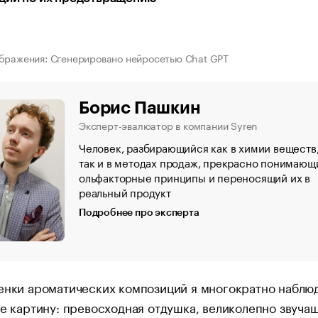
бражения: Сгенерировано нейросетью Chat GPT
Борис Пашкин
Эксперт-эвалюатор в компании Syren
Человек, разбирающийся как в химии веществ
так и в методах продаж, прекрасно понимающ
ольфакторные принципы и переносящий их в
реальный продукт
Подробнее про эксперта
енки ароматических композиций я многократно наблю
же картину: превосходная отдушка, великолепно звучащ