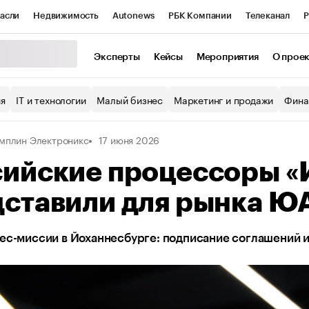
асли
Недвижимость
Autonews
РБК Компании
Телеканал
Р
К Курсы
РБК Life
Тренды
Визионеры
Национальные проекты
Эксперты
Кейсы
Мероприятия
О прое
уб
Исследования
Кредитные рейтинги
Франшизы
Газета
ия
IT и технологии
Малый бизнес
Маркетинг и продажи
Фина
Проверка контрагентов
Политика
Экономика
Бизнес
мплин Электроникс
17 июня 2026
ы
сийские процессоры 
дставили для рынка Ю
ес-миссии в Йоханнесбурге: подписание соглашений и