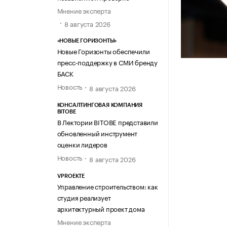
Мнение эксперта
8 августа 2026
«НОВЫЕ ГОРИЗОНТЫ»
Новые Горизонты обеспечили
пресс-поддержку в СМИ бренду
БАСК
Новость
8 августа 2026
КОНСАЛТИНГОВАЯ КОМПАНИЯ
BITOBE
В Лектории BITOBE представили
обновленный инструмент
оценки лидеров
Новость
8 августа 2026
VPROEKTE
Управление строительством: как
студия реализует
архитектурный проект дома
Мнение эксперта