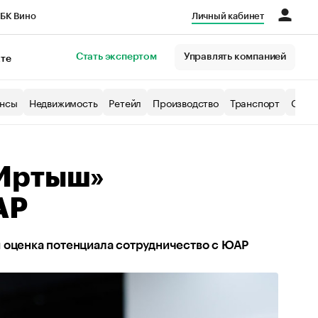
БК Вино
Личный кабинет
Город
Стать экспертом
Управлять компанией
кте
нсы
Недвижимость
Ретейл
Производство
Транспорт
Образ
«Иртыш»
АР
 оценка потенциала сотрудничество с ЮАР