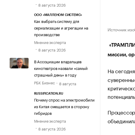
8 августа 2026
ООО «МАЛЛЕНОМ СИСТЕМС»
Как выбрать систему для
сериализации и агрегации на
Источник изо
производстве
Мнение эксперта
«ТРАМПЛИН
8 августа 2026
миссии, о
В Ассоциации владельцев
кинотеатров назвали «самый
На сегодн
страшный день» в году
суверенные
РБК Бизнес
8 августа
критическо
RUSSIFICATION.RU
потенциаль
Почему спрос на электромобили
из Китая смещается в сторону
Процессор
гибридов
объединила
Мнение эксперта
8 августа 2026