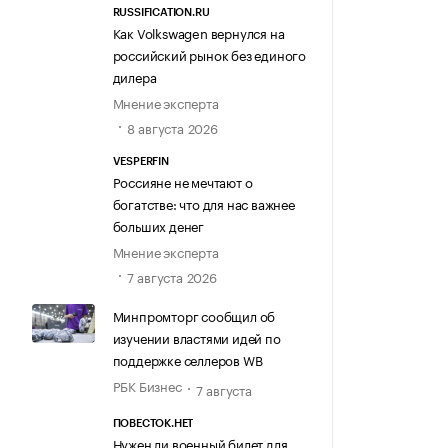
RUSSIFICATION.RU
Как Volkswagen вернулся на
российский рынок без единого
дилера
Мнение эксперта
8 августа 2026
VESPERFIN
Россияне не мечтают о
богатстве: что для нас важнее
больших денег
Мнение эксперта
7 августа 2026
Минпромторг сообщил об
изучении властями идей по
поддержке селлеров WB
РБК Бизнес
7 августа
ПОВЕСТОК.НЕТ
Нужен ли военный билет для