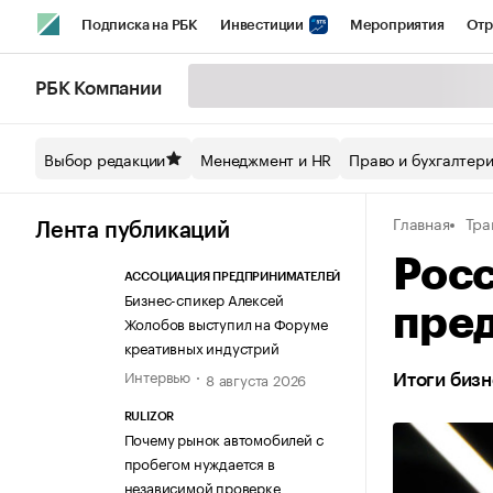
Подписка на РБК
Инвестиции
Мероприятия
Отр
Спорт
Школа управления РБК
РБК Образование
РБ
РБК Компании
Стиль
Крипто
РБК Бизнес-среда
Дискуссионный кл
Выбор редакции
Менеджмент и HR
Право и бухгалтер
Спецпроекты СПб
Конференции СПб
Спецпроекты
Главная
Тра
Технологии и медиа
Финансы
Рынок наличной валют
Лента публикаций
Рос
АССОЦИАЦИЯ ПРЕДПРИНИМАТЕЛЕЙ
Бизнес-спикер Алексей
пре
Жолобов выступил на Форуме
креативных индустрий
Интервью
8 августа 2026
Итоги бизн
RULIZOR
Почему рынок автомобилей с
пробегом нуждается в
независимой проверке