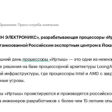
бражения: Пресс-служба компании
 ЭЛЕКТРОНИКС», разрабатывающая процессоры «Ирты
рганизованной Российским экспортным центром в Йох
яшний день
процессоры
«Иртыш» — это одни из немно
 решения на базе процессорной архитектуры LoongAr
й инфраструктуры, где процессоры Intel и AMD с зак
ные угрозы.
ы «Иртыш» проектируются и производятся российск
 инженеров-разработчиков с более чем 15-летним оп