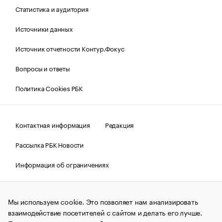
Статистика и аудитория
Источники данных
Источник отчетности Контур.Фокус
Вопросы и ответы
Политика Cookies РБК
Контактная информация
Редакция
Рассылка РБК Новости
Информация об ограничениях
Правовая информация
О соблюдении авторских прав
Мы используем cookie. Это позволяет нам анализировать
© АО «РОСБИЗНЕСКОНСАЛТИНГ»,
1995–2026.
Сообщения
и материалы информационного агентства «РБК»
взаимодействие посетителей с сайтом и делать его лучше.
(зарегистрировано Федеральной службой по надзору в сфере