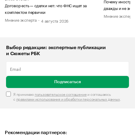
Почему иностран
Договор есть — сделки нет: что ФНС ищет за
дважды и не знае
комплектом первички
Мнение эксперт
Мнение эксперта
4 августа 2026
Выбор редакции: экспертные публикации
и Сюжеты РБК
Подписаться
Я принимаю
пользовательское соглашение
и соглашаюсь
с
правилами использования и обработки персональных данных
.
Рекомендации партнеров: