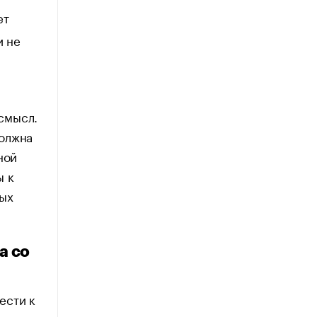
ет
и не
смысл.
должна
ной
ы к
ных
а со
ести к