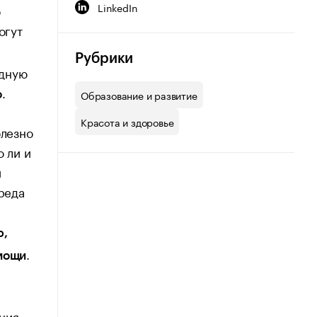
LinkedIn
б
огут
Рубрики
одную
.
Образование и развитие
о
Красота и здоровье
олезно
о ли и
й
среда
ю,
.
омощи
ния