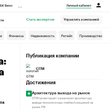
...
БК Вино
Личный кабинет
Стать экспертом
Управлять компанией
кте
азета
жи
Финансы
Недвижимость
Ретейл
Производство
Публикация компании
а:
GTM
а
Достижения
Архитектура выхода на рынок
GTM проектирует и реализует архитектуру
вывода технологичных medtech-решений на
ля
рынок РФ