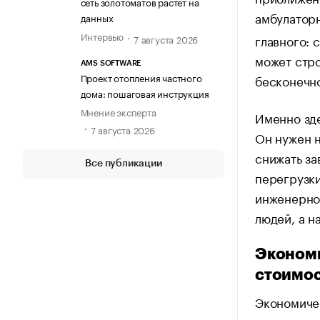
сеть золотоматов растет на
амбулатор
данных
Интервью
главного: 
7 августа 2026
может стро
AMS SOFTWARE
Проект отопления частного
бесконечно
дома: пошаговая инструкция
Мнение эксперта
Именно зд
7 августа 2026
Он нужен н
снижать за
Все публикации
перегрузки
инженерной
людей, а н
Экономи
стоимос
Экономиче