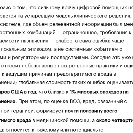
езис о том, что сильному врачу цифровой помощник н
рается на устаревшую модель клинического решения.
 системе, где объем релевантной информации был ме
рственных комбинаций — ограниченнее, требования к
емости назначения — слабее, а сама ошибка чаще
 локальным эпизодом, а не системным событием с
и и регуляторными последствиями. Сегодня это уже н
 относит небезопасные лекарственные практики и ош
 к ведущим причинам предотвратимого вреда в
нении; глобальная стоимость таких ошибок оценивает
, что близко к
аров США в год
1% мировых расходов на
. При этом, по оценке ВОЗ, вред, связанный с
анение
нной терапией, формирует
почти половину всего
в медицинской помощи, а
тимого вреда
около четверт
да относится к тяжелому или потенциально