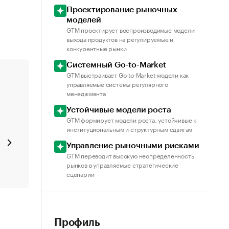
Проектирование рыночных
моделей
GTM проектирует воспроизводимые модели
выхода продуктов на регулируемые и
конкурентные рынки
Системный Go-to-Market
GTM выстраивает Go-to-Market-модели как
управляемые системы регулярного
менеджмента
Устойчивые модели роста
GTM формирует модели роста, устойчивые к
институциональным и структурным сдвигам
Управление рыночными рисками
GTM переводит высокую неопределенность
рынков в управляемые стратегические
сценарии
Профиль