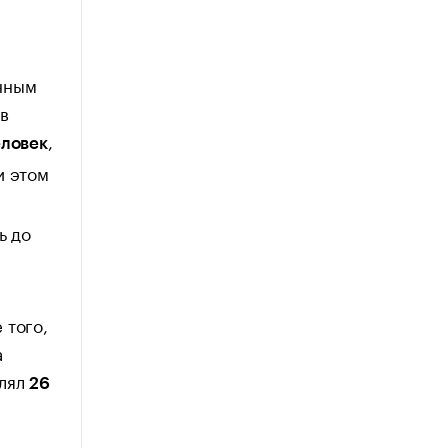
нным
в
,
еловек
и этом
е
ь до
 того,
а
влял
26