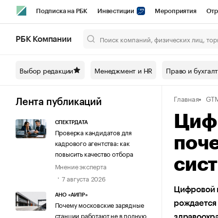
Подписка на РБК
Инвестиции
Мероприятия
Отр
Спорт
Школа управления РБК
РБК Образование
РБ
РБК Компании
Город
Стиль
Крипто
РБК Бизнес-среда
Дискусси
Выбор редакции
Менеджмент и HR
Право и бухгал
Спецпроекты СПб
Конференции СПб
Спецпроекты
Главная
GT
Технологии и медиа
Финансы
Рынок наличной валют
Лента публикаций
Циф
СПЕКТРДАТА
Проверка кандидатов для
поче
кадрового агентства: как
повысить качество отбора
сис
Мнение эксперта
7 августа 2026
Цифровой п
АНО «АИПР»
рождается 
Почему московские зарядные
станции работают не в полную
здравоохр