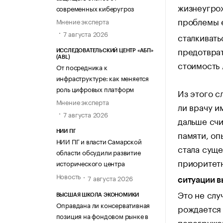
жизнеугро
современных киберугроз
проблемы е
Мнение эксперта
7 августа 2026
сталкивать
предотвра
ИССЛЕДОВАТЕЛЬСКИЙ ЦЕНТР «АБП»
(ABL)
стоимость
От посредника к
инфраструктуре: как меняется
роль цифровых платформ
Из этого с
Мнение эксперта
ли врачу и
7 августа 2026
дальше счи
памяти, оп
НИИ ПГ
НИИ ПГ и власти Самарской
стала суще
области обсудили развитие
приоритет
исторического центра
Новость
7 августа 2026
ситуации в
Это не слу
ВЫСШАЯ ШКОЛА ЭКОНОМИКИ
Оправдана ли консервативная
рождается 
позиция на фондовом рынке в
перегруже