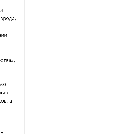
м
ия
 вреда,
нии
ства»,
ько
йшие
ов, а
ий