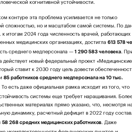
ловеческой когнитивной устойчивости.
ом контуре эта проблема усиливается не только
ой сложностью, но и масштабом самой системы. По да
 к итогам 2024 года численность врачей, работающих 
венных медицинских организациях, достигла
613 578 ч
ость среднего медперсонала —
. Пр
1 290 583 человека
да действует новый федеральный проект «Медицински
торый ставит к 2030 году цель довести обеспеченност
и
85 работников среднего медперсонала на 10 тыс.
. То есть даже официальная рамка исходит из того, что
стойчивость системы еще требует наращивания. Более
ьственных материалах прямо указано, что, несмотря н
ную динамику, расчетный дефицит в 2022 году соста
и
. Даже
58 268 средних медицинских работников
ие укомплектованности фельдшерских пунктов и