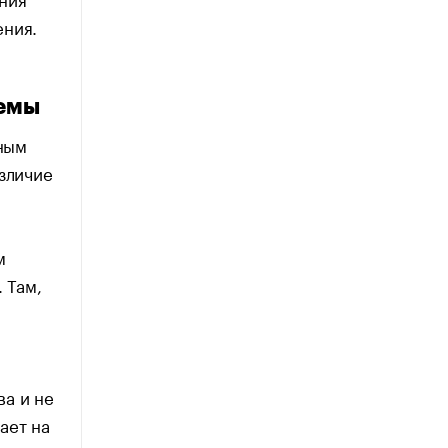
ения.
темы
зным
зличие
м
 Там,
а и не
ает на