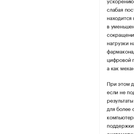
ускорению
слабая пос
находится 
в уменьшен
сокращени
нагрузки н
фармаконад
цифровой п
а как меха
При этом д
если не п
результаты
для более 
компьютер
поддержки
систематич