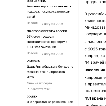
пределе че
ООО «СТАВНИ»
Жилье на вырост: как меняется
подход к покупке квартир для
В российск
детей
клиническ
Новость
7 августа 2026
Минздрава,
ГЛАВГОСЭКСПЕРТИЗА РОССИИ
государст
95% смет проходят
а численн
автоматическую проверку в
КПСР без замечаний
с 2025 го
Новость
7 августа 2026
кадры», ко
«ПМСОФТ»
44 врачей
Дедлайны и бюджеты больше не
населения
главные: тренды проектов —
кадровая у
2026
Мнение эксперта
в правител
7 августа 2026
положитель
GOLDEX
451 врача
«Не держаться за решения»: как
приближен