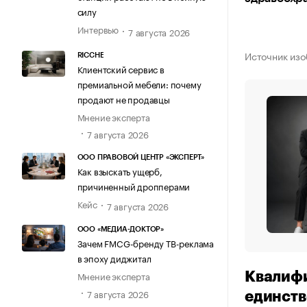
силу
Интервью
7 августа 2026
Источник изо
RICCHE
Клиентский сервис в
премиальной мебели: почему
продают не продавцы
Мнение эксперта
7 августа 2026
ООО ПРАВОВОЙ ЦЕНТР «ЭКСПЕРТ»
Как взыскать ущерб,
причиненный дропперами
Кейс
7 августа 2026
ООО «МЕДИА-ДОКТОР»
Зачем FMCG-бренду ТВ-реклама
в эпоху диджитал
Мнение эксперта
Квалифи
7 августа 2026
единст