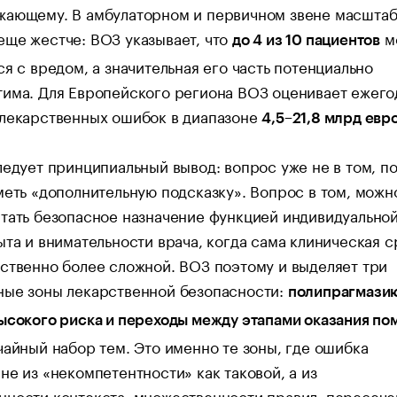
жающему. В амбулаторном и первичном звене масшта
ще жестче: ВОЗ указывает, что
м
до 4 из 10 пациентов
ся с вредом, а значительная его часть потенциально
тима. Для Европейского региона ВОЗ оценивает ежег
 лекарственных ошибок в диапазоне
4,5–21,8 млрд евр
ледует принципиальный вывод: вопрос уже не в том, п
меть «дополнительную подсказку». Вопрос в том, можн
тать безопасное назначение функцией индивидуально
ыта и внимательности врача, когда сама клиническая 
ственно более сложной. ВОЗ поэтому и выделяет три
ные зоны лекарственной безопасности:
полипрагмази
ысокого риска и переходы между этапами оказания п
чайный набор тем. Это именно те зоны, где ошибка
не из «некомпетентности» как таковой, а из
нности контекста, множественности правил, пересече