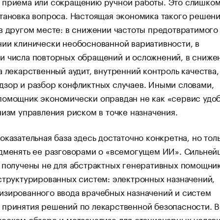
 приема или сокращению ручной работы. Это слишко
тановка вопроса. Настоящая экономика такого решен
в другом месте: в снижении частоты предотвратимого
ии клинически необоснованной вариативности, в
и числа повторных обращений и осложнений, в сниже
а лекарственный аудит, внутренний контроль качества,
зор и разбор конфликтных случаев. Иными словами,
омощник экономически оправдан не как «сервис удоб
низм управления риском в точке назначения.
оказательная база здесь достаточно конкретна, но тол
одменять ее разговорами о «всемогущем ИИ». Сильне
 получены не для абстрактных генеративных помощник
структурированных систем: электронных назначений,
изированного ввода врачебных назначений и систем
 принятия решений по лекарственной безопасности. В
еском обзоре и метаанализе для стационарных услов