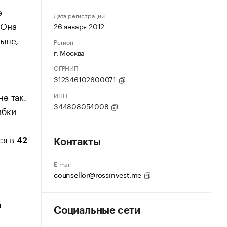
е
Дата регистрации
 Она
26 января 2012
ньше,
Регион
г. Москва
ОГРНИП
312346102600071
е так.
ИНН
344808054008
ибки
ся в
42
Контакты
E-mail
counsellor@rossinvest.me
и
Социальные сети