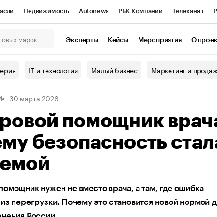
асли
Недвижимость
Autonews
РБК Компании
Телеканал
Р
К Курсы
РБК Life
Тренды
Визионеры
Национальные проекты
Эксперты
Кейсы
Мероприятия
О прое
онный клуб
Исследования
Кредитные рейтинги
Франшизы
Г
терия
IT и технологии
Малый бизнес
Маркетинг и прода
Проверка контрагентов
Политика
Экономика
Бизнес
M
30 марта 2026
ы
ровой помощник врач
му безопасность стал
темой
омощник нужен не вместо врача, а там, где ошибка
из перегрузки. Почему это становится новой нормой д
анения России