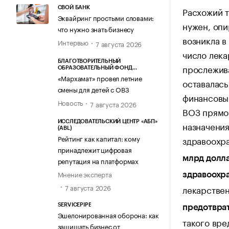
СВОЙ БАНК
Расхожий т
Эквайринг простыми словами:
нужен, опи
что нужно знать бизнесу
возникла в
Интервью
7 августа 2026
число лека
БЛАГОТВОРИТЕЛЬНЫЙ
прослежива
ОБРАЗОВАТЕЛЬНЫЙ ФОНД
«МАРХАМАТ»
«Мархамат» провел летние
оставалась
смены для детей с ОВЗ
финансовым
Новость
7 августа 2026
ВОЗ прямо
ИССЛЕДОВАТЕЛЬСКИЙ ЦЕНТР «АБП»
назначения
(ABL)
Рейтинг как капитал: кому
здравоохра
принадлежит цифровая
млрд долл
репутация на платформах
Мнение эксперта
здравоохр
7 августа 2026
лекарстве
SERVICEPIPE
предотвра
Эшелонированная оборона: как
такого вре
защищать бизнес от