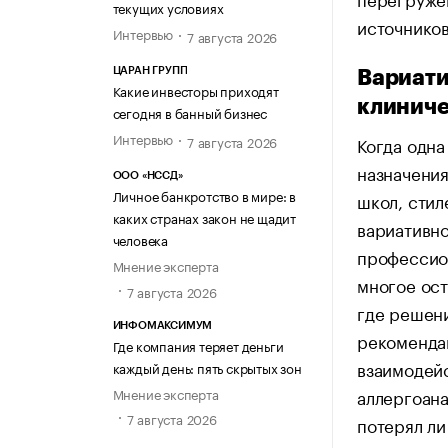
текущих условиях
источников
Интервью
7 августа 2026
ЦАРАН ГРУПП
Вариати
Какие инвесторы приходят
клиниче
сегодня в банный бизнес
Интервью
Когда одна
7 августа 2026
назначения
ООО «НССД»
Личное банкротство в мире: в
школ, стил
каких странах закон не щадит
вариативно
человека
профессион
Мнение эксперта
многое ост
7 августа 2026
где решени
ИНФОМАКСИМУМ
рекомендац
Где компания теряет деньги
взаимодейс
каждый день: пять скрытых зон
Мнение эксперта
аллергоана
7 августа 2026
потерял ли