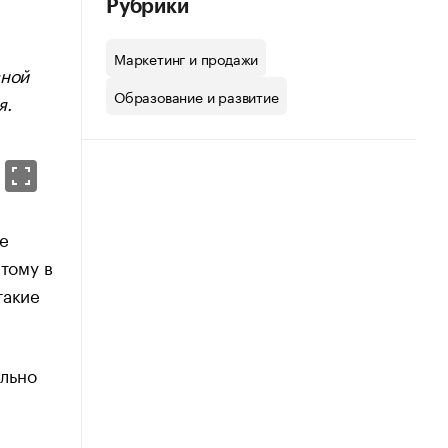
Рубрики
Маркетинг и продажи
вной
Образование и развитие
я.
е
этому в
такие
льно