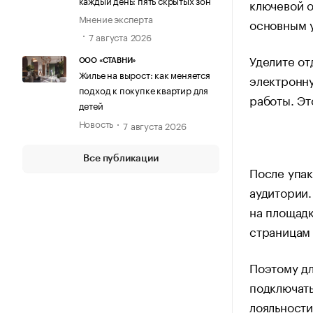
каждый день: пять скрытых зон
ключевой о
Мнение эксперта
основным 
7 августа 2026
Уделите от
ООО «СТАВНИ»
Жилье на вырост: как меняется
электронну
подход к покупке квартир для
работы. Эт
детей
Новость
7 августа 2026
Все публикации
После упа
аудитории.
на площадк
страницам 
Поэтому дл
подключать
лояльности