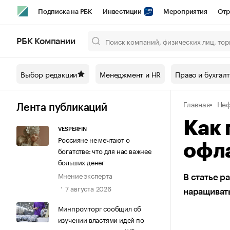
Подписка на РБК
Инвестиции
Мероприятия
Отр
Спорт
Школа управления РБК
РБК Образование
РБ
РБК Компании
Город
Стиль
Крипто
РБК Бизнес-среда
Дискусси
Выбор редакции
Менеджмент и HR
Право и бухгал
Спецпроекты СПб
Конференции СПб
Спецпроекты
Главная
Неф
Технологии и медиа
Финансы
Рынок наличной валют
Лента публикаций
Как 
VESPERFIN
Россияне не мечтают о
офл
богатстве: что для нас важнее
больших денег
Мнение эксперта
В статье р
7 августа 2026
наращивать
Минпромторг сообщил об
изучении властями идей по