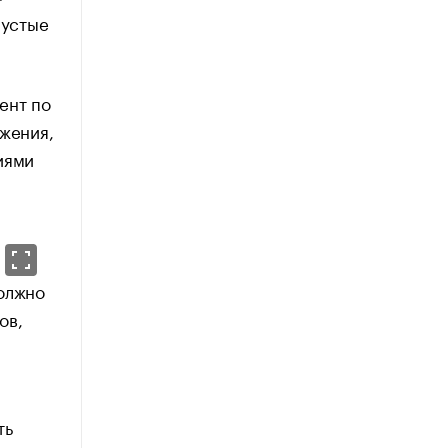
Пустые
ент по
ажения,
иями
должно
ов,
ть