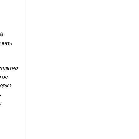
ый
ивать
.
сплатно
гое
борка
.
н