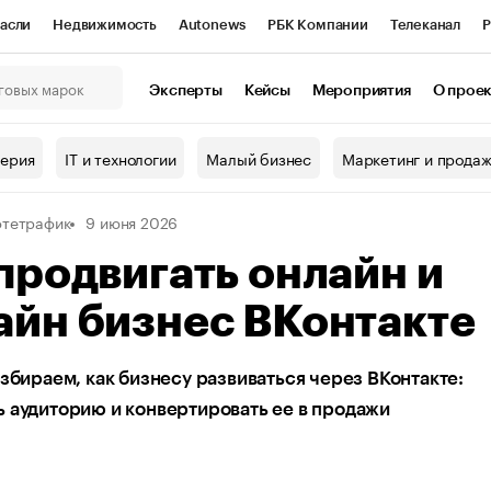
асли
Недвижимость
Autonews
РБК Компании
Телеканал
Р
К Курсы
РБК Life
Тренды
Визионеры
Национальные проекты
Эксперты
Кейсы
Мероприятия
О прое
онный клуб
Исследования
Кредитные рейтинги
Франшизы
Г
терия
IT и технологии
Малый бизнес
Маркетинг и прода
Проверка контрагентов
Политика
Экономика
Бизнес
тетрафик
9 июня 2026
ы
продвигать онлайн и
айн бизнес ВКонтакте
азбираем, как бизнесу развиваться через ВКонтакте:
 аудиторию и конвертировать ее в продажи