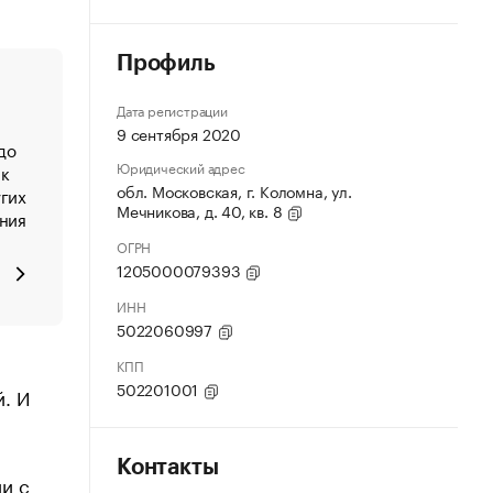
Профиль
Дата регистрации
9 сентября 2020
до
Юридический адрес
ик
обл. Московская, г. Коломна, ул.
гих
Мечникова, д. 40, кв. 8
ния
ОГРН
1205000079393
ИНН
5022060997
КПП
502201001
й. И
Контакты
и с