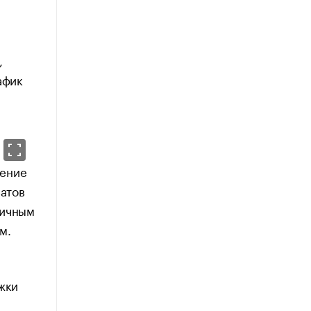
,
афик
чение
ватов
личным
м.
жки