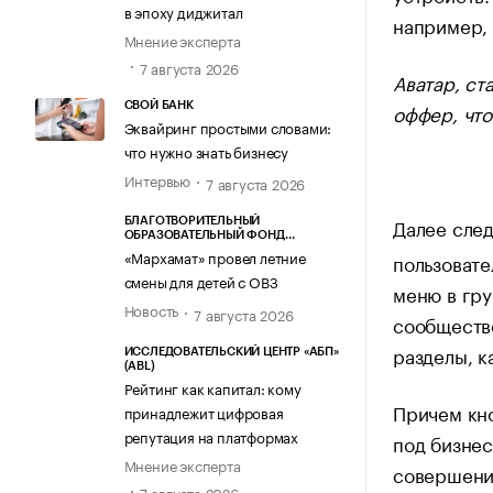
в эпоху диджитал
например, 
Мнение эксперта
7 августа 2026
Аватар, ст
оффер, что
СВОЙ БАНК
Эквайринг простыми словами:
что нужно знать бизнесу
Интервью
7 августа 2026
Далее сле
БЛАГОТВОРИТЕЛЬНЫЙ
ОБРАЗОВАТЕЛЬНЫЙ ФОНД
«МАРХАМАТ»
«Мархамат» провел летние
пользовате
смены для детей с ОВЗ
меню в гру
Новость
7 августа 2026
сообществе
разделы, к
ИССЛЕДОВАТЕЛЬСКИЙ ЦЕНТР «АБП»
(ABL)
Рейтинг как капитал: кому
Причем кн
принадлежит цифровая
репутация на платформах
под бизнес
Мнение эксперта
совершени
7 августа 2026