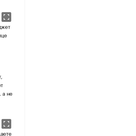
джет
ице
,
ет
 а не
даете