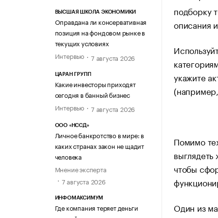
подборку т
ВЫСШАЯ ШКОЛА ЭКОНОМИКИ
Оправдана ли консервативная
описания и
позиция на фондовом рынке в
текущих условиях
Используйт
Интервью
7 августа 2026
категориям
укажите ак
ЦАРАН ГРУПП
Какие инвесторы приходят
(например,
сегодня в банный бизнес
Интервью
7 августа 2026
ООО «НССД»
Личное банкротство в мире: в
Помимо тех
каких странах закон не щадит
выглядеть 
человека
чтобы сфор
Мнение эксперта
функционир
7 августа 2026
ИНФОМАКСИМУМ
Один из ма
Где компания теряет деньги