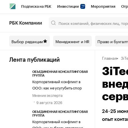
Подписка на РБК
Инвестиции
Мероприятия
Отр
Спорт
Школа управления РБК
РБК Образование
РБ
РБК Компании
Город
Стиль
Крипто
РБК Бизнес-среда
Дискусси
Выбор редакции
Менеджмент и HR
Право и бухгал
Спецпроекты СПб
Конференции СПб
Спецпроекты
Главная
3iT
Технологии и медиа
Финансы
Рынок наличной валют
Лента публикаций
3iTe
ОБЪЕДИНЕННАЯ КОНСАЛТИНГОВАЯ
ГРУППА
Корпоративный конфликт в
внед
ООО: как не усугубить спор
сер
Мнение эксперта
9 августа 2026
24–25 июн
ОБЪЕДИНЕННАЯ КОНСАЛТИНГОВАЯ
ГРУППА
опыт конта
Корпоративный конфликт в
ООО: как выбрать стратегию