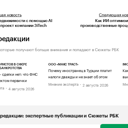
щая
новость
Следующая
но
едвижимости с помощью AI
Как ИИ оптимиз
 проект компании 3iTech
производственные проц
редакции
которые получают больше внимания и попадают в Сюжеты РБК
РИСТОВ В СФЕРЕ
ООО «МАКС ТРАСТ»
IM
 БАНКРОТСТВА
Почему иностранец в Турции платит
Ка
— сделки нет: что ФНС
налоги дважды и не знает об этом
вы
ектом первички
Мнение эксперта
Мн
2 августа 2026
рта
4 августа 2026
редакции: экспертные публикации и Сюжеты РБК