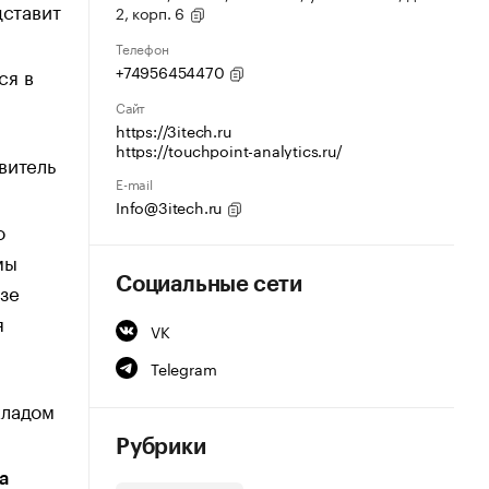
ставит
2, корп. 6
Телефон
+74956454470
ся в
Сайт
https://3itech.ru
https://touchpoint-analytics.ru/
витель
E-mail
Info@3itech.ru
о
мы
Социальные сети
азе
я
VK
Telegram
кладом
Рубрики
а