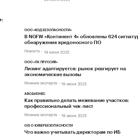
и:
ООО «КОД БЕЗОПАСНОСТИ»
В NGFW «Континент 4» обновлены 624 сигнату
обнаружения вредоносного ПО
Новость
19 июня 2025
ООО «ЛК ПРУССИЯ»
Лизинг адаптируется: рынок реагирует на
экономические вызовы
Мнение эксперта
19 июня 2025
АВО.БИЗНЕС
Как правильно делать межевание участков:
профессиональный чек-лист
Мнение эксперта
19 июня 2025
GIS О КИБЕРБЕЗОПАСНОСТИ
Что важно учитывать директорам по ИБ