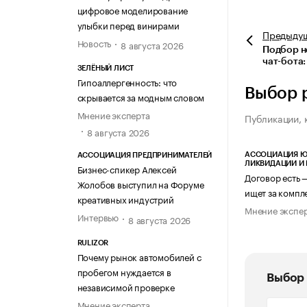
цифровое моделирование
улыбки перед винирами
Предыду
Новость
8 августа 2026
Подбор н
чат-бота:
ЗЕЛЁНЫЙ ЛИСТ
Гипоаллергенность: что
Выбор 
скрывается за модным словом
Мнение эксперта
Публикации, 
8 августа 2026
АССОЦИАЦИЯ Ю
АССОЦИАЦИЯ ПРЕДПРИНИМАТЕЛЕЙ
ЛИКВИДАЦИИ И
Бизнес-спикер Алексей
Договор есть 
Жолобов выступил на Форуме
ищет за компл
креативных индустрий
Мнение экспе
Интервью
8 августа 2026
RULIZOR
Почему рынок автомобилей с
пробегом нуждается в
Выбор 
независимой проверке
Мнение эксперта