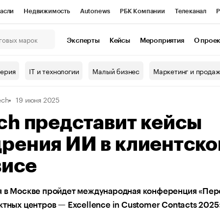
асли
Недвижимость
Autonews
РБК Компании
Телеканал
Р
К Курсы
РБК Life
Тренды
Визионеры
Национальные проекты
Эксперты
Кейсы
Мероприятия
О прое
онный клуб
Исследования
Кредитные рейтинги
Франшизы
Г
терия
IT и технологии
Малый бизнес
Маркетинг и прода
Проверка контрагентов
Политика
Экономика
Бизнес
ech
19 июня 2025
ы
ch представит кейсы
рения ИИ в клиентск
висе
я в Москве пройдет международная конференция «Пер
ктных центров — Excellence in Customer Contacts 2025