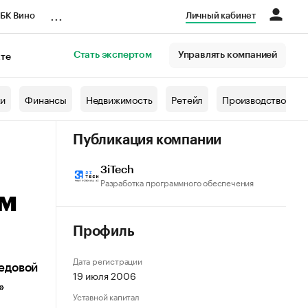
...
БК Вино
Личный кабинет
Стать экспертом
Управлять компанией
кте
азета
жи
Финансы
Недвижимость
Ретейл
Производство
Публикация компании
3iTech
Разработка программного обеспечения
ом
Профиль
Дата регистрации
едовой
19 июля 2006
»
Уставной капитал