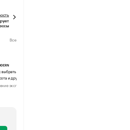
вость
ирует
ессы
Все
ODERN
АГЕНТСТВО АВИА ЦЕНТР
к выбрать журнальный столик:
Почему шенген перестал быть
сота и другие ключевые параметры
формальностью
ение эксперта
Мнение эксперта
29 июля 2026
31 июля 2026