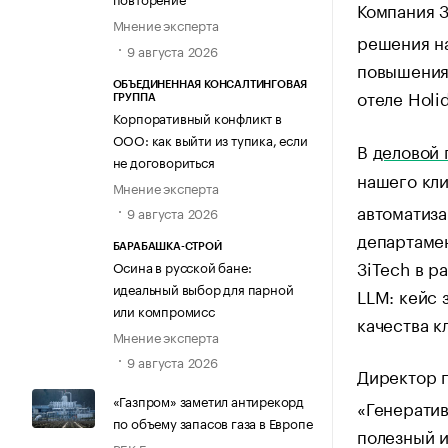
Компания 3
Мнение эксперта
решения на
9 августа 2026
повышения 
ОБЪЕДИНЕННАЯ КОНСАЛТИНГОВАЯ
отеле Holid
ГРУППА
Корпоративный конфликт в
ООО: как выйти из тупика, если
В
деловой
не договориться
нашего кл
Мнение эксперта
автоматиз
9 августа 2026
департамен
БАРАБАШКА-СТРОЙ
3iTech в р
Осина в русской бане:
идеальный выбор для парной
LLM: кейс 
или компромисс
качества к
Мнение эксперта
9 августа 2026
Директор 
«Газпром» заметил антирекорд
«Генератив
по объему запасов газа в Европе
полезный и