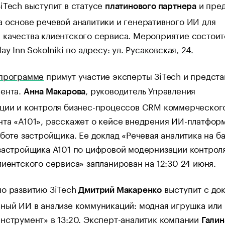
iTech выступит в статусе
и пред
платинового партнера
 основе речевой аналитики и генеративного ИИ для
качества клиентского сервиса. Мероприятие состоит
ay Inn Sokolniki по
адресу: ул. Русаковская, 24.
 программе
примут участие эксперты 3iTech и предста
иента.
, руководитель Управления
Анна Макарова
ации и контроля бизнес-процессов CRM коммерческог
та «А101», расскажет о кейсе внедрения ИИ-платфор
аботе застройщика. Ее доклад «Речевая аналитика на б
застройщика А101 по цифровой модернизации контрол
лиентского сервиса» запланирован на 12:30 24 июня.
по развитию 3iTech
выступит с до
Дмитрий Макаренко
ный ИИ в анализе коммуникаций: модная игрушка или
нструмент» в 13:20. Эксперт-аналитик компании
Галин