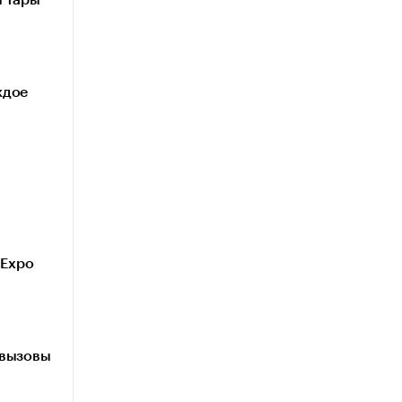
ждое
mExpo
 вызовы