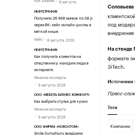
РБК Бизнес
8 августа
Соловьева
НЕФТЕТРАФИК
клиентской
Получили 26 468 заявок по 38 р
под модера
через ВК: кейс онлайн-школы в
мягкой нише
внедрения 
Кейс
8 августа 2026
На стенде
НЕФТЕТРАФИК
Как получить клиентов на
формате эк
спецтехнику: находим лиды в
3iTech.
интернете
Мнение эксперта
Источники 
8 августа 2026
Пресс-служ
ООО «МЕБЕЛЬ БИЗНЕС КОМФОРТ»
Как выбрать стулья для кухни
Теги
Мнение эксперта
8 августа 2026
Компании
ООО ФИРМА «НОВОСТОМ»
Smile Symphony внедрили