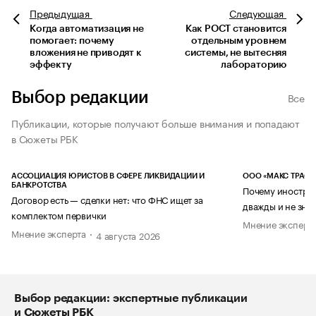
Предыдущая
Следующая
Когда автоматизация не
Как POCT становится
помогает: почему
отдельным уровнем
вложения не приводят к
системы, не вытесняя
эффекту
лабораторию
Выбор редакции
Все
Публикации, которые получают больше внимания и попадают
в Сюжеты РБК
АССОЦИАЦИЯ ЮРИСТОВ В СФЕРЕ ЛИКВИДАЦИИ И
ООО «МАКС ТРАСТ
БАНКРОТСТВА
Почему иностран
Договор есть — сделки нет: что ФНС ищет за
дважды и не знае
комплектом первички
Мнение эксперт
Мнение эксперта
4 августа 2026
Выбор редакции: экспертные публикации
и Сюжеты РБК