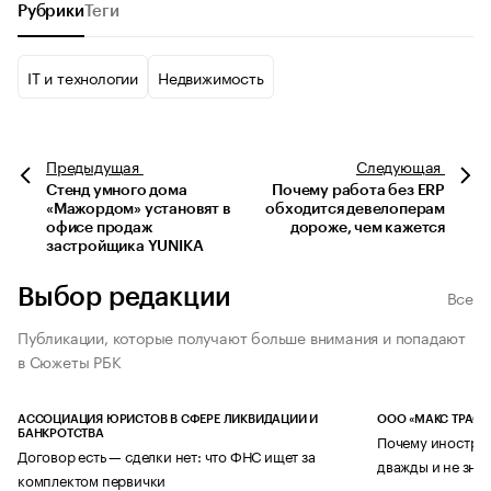
Рубрики
Теги
IT и технологии
Недвижимость
Предыдущая
Следующая
Стенд умного дома
Почему работа без ERP
«Мажордом» установят в
обходится девелоперам
офисе продаж
дороже, чем кажется
застройщика YUNIKA
Выбор редакции
Все
Публикации, которые получают больше внимания и попадают
в Сюжеты РБК
АССОЦИАЦИЯ ЮРИСТОВ В СФЕРЕ ЛИКВИДАЦИИ И
ООО «МАКС ТРАСТ
БАНКРОТСТВА
Почему иностран
Договор есть — сделки нет: что ФНС ищет за
дважды и не знае
комплектом первички