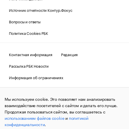
Источник отчетности Контур.Фокус
Вопросы и ответы
Политика Cookies РБК
Контактная информация
Редакция
Рассылка РБК Новости
Информация об ограничениях
Правовая информация
О соблюдении авторских прав
Мы используем cookie. Это позволяет нам анализировать
© АО «РОСБИЗНЕСКОНСАЛТИНГ»,
1995–2026.
Сообщения
и материалы информационного агентства «РБК»
взаимодействие посетителей с сайтом и делать его лучше.
(зарегистрировано Федеральной службой по надзору в сфере
Продолжая пользоваться сайтом, вы соглашаетесь с
связи, информационных технологий и массовых
использованием файлов cookie
и
политикой
коммуникаций (Роскомнадзор) 09.12.2015 за номером ИА
№ФС77-63848) сопровождаются пометкой «РБК». Отдельные
конфиденциальности
.
публикации могут содержать информацию,