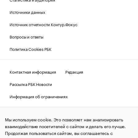
Источники данных
Источник отчетности Контур.Фокус
Вопросы и ответы
Политика Cookies РБК
Контактная информация
Редакция
Рассылка РБК Новости
Информация об ограничениях
Правовая информация
О соблюдении авторских прав
Мы используем cookie. Это позволяет нам анализировать
© АО «РОСБИЗНЕСКОНСАЛТИНГ»,
1995–2026.
Сообщения
и материалы информационного агентства «РБК»
взаимодействие посетителей с сайтом и делать его лучше.
(зарегистрировано Федеральной службой по надзору в сфере
Продолжая пользоваться сайтом, вы соглашаетесь с
связи, информационных технологий и массовых