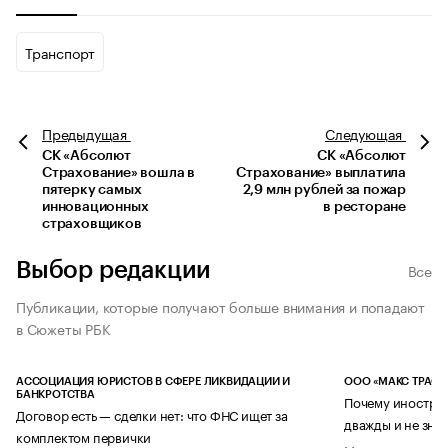
Транспорт
Предыдущая
Следующая
СК «Абсолют
СК «Абсолют
Страхование» вошла в
Страхование» выплатила
пятерку самых
2,9 млн рублей за пожар
инновационных
в ресторане
страховщиков
Выбор редакции
Все
Публикации, которые получают больше внимания и попадают
в Сюжеты РБК
АССОЦИАЦИЯ ЮРИСТОВ В СФЕРЕ ЛИКВИДАЦИИ И
ООО «МАКС ТРАСТ
БАНКРОТСТВА
Почему иностран
Договор есть — сделки нет: что ФНС ищет за
дважды и не знае
комплектом первички