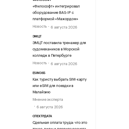
«Философт» интегрировал
оборудование BAS-IP с
платформой «Мажордом»
Новость
6 августа 2026
ЭМЦТ
ЭМЦТ поставила тренажер для
судомехаников в Морской
колледж в Петербурге
Новость
6 августа 2026
ESIM365
Как туристу выбрать SIM-карту
или eSIM для поездки в
Малайзию
Мнение эксперта
6 августа 2026
СПЕКТРДАТА
Сдельная оплата труда: что это
такое, виды и правила расчета