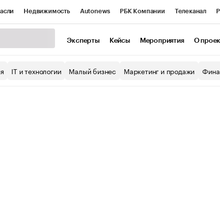
асли
Недвижимость
Autonews
РБК Компании
Телеканал
Р
К Курсы
РБК Life
Тренды
Визионеры
Национальные проекты
Эксперты
Кейсы
Мероприятия
О прое
уб
Исследования
Кредитные рейтинги
Франшизы
Газета
ия
IT и технологии
Малый бизнес
Маркетинг и продажи
Фина
Проверка контрагентов
Политика
Экономика
Бизнес
ы