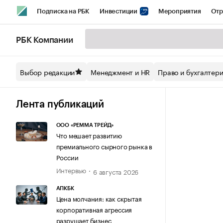
Подписка на РБК
Инвестиции
Мероприятия
Отр
Спорт
Школа управления РБК
РБК Образование
РБ
РБК Компании
Стиль
Крипто
РБК Бизнес-среда
Дискуссионный кл
Выбор редакции
Менеджмент и HR
Право и бухгалтер
Спецпроекты СПб
Конференции СПб
Спецпроекты
Технологии и медиа
Финансы
Рынок наличной валют
Лента публикаций
ООО «РЕММА ТРЕЙД»
Что мешает развитию
премиального сырного рынка в
России
Интервью
6 августа 2026
АПКБК
Цена молчания: как скрытая
корпоративная агрессия
разрушает бизнес