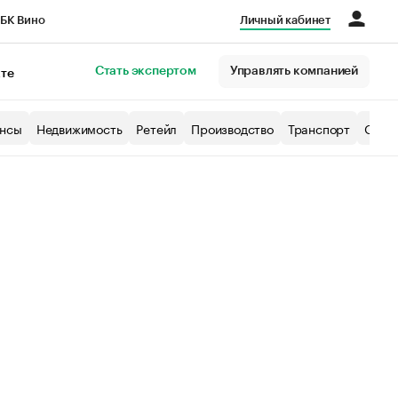
БК Вино
Личный кабинет
Город
Стать экспертом
Управлять компанией
кте
нсы
Недвижимость
Ретейл
Производство
Транспорт
Образ