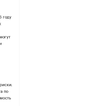
6 году
к
могут
и
риски.
а по
имость