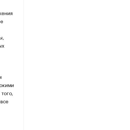
жения
ые
ы,
ых
м
сокими
того,
 все