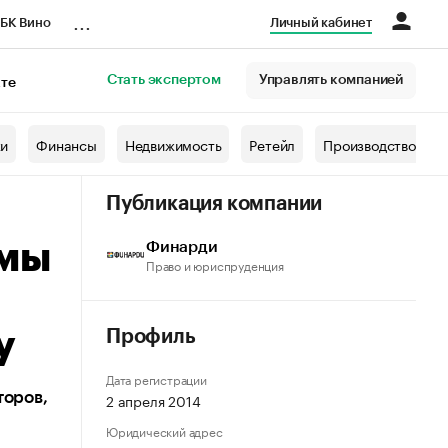
...
БК Вино
Личный кабинет
Стать экспертом
Управлять компанией
кте
азета
жи
Финансы
Недвижимость
Ретейл
Производство
Публикация компании
ммы
Финарди
Право и юриспруденция
у
Профиль
Дата регистрации
торов,
2 апреля 2014
Юридический адрес