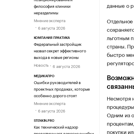
данные о р
философия клиники
неразделимы
Отдельное 
Мнение эксперта
6 августа 2026
сохраняетс
льготным п
КОМПАНИЯ ПРАКТИКА
Федеральный застройщик
страны. Пр
назвал секрет эффективного
быстро мен
выхода в новые регионы
регуляторо
Новость
6 августа 2026
МЕДИКАПРО
Возможн
Ошибки руководителей в
связанн
проектных продажах, которые
особенно дорого стоят
Несмотря 
Мнение эксперта
процедуры
6 августа 2026
Одним из о
STENKIN.PRO
процентам,
Как технический надзор
покупки ил
предотвращает дорогие ошибки