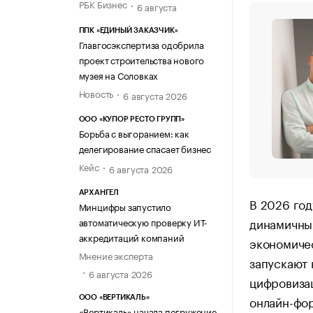
РБК Бизнес
6 августа
ППК «ЕДИНЫЙ ЗАКАЗЧИК»
Главгосэкспертиза одобрила
проект строительства нового
музея на Соловках
Новость
6 августа 2026
ООО «КУПОР РЕСТО ГРУПП»
Борьба с выгоранием: как
делегирование спасает бизнес
Кейс
6 августа 2026
АРХАНГЕЛ
В 2026 год
Минцифры запустило
динамичны
автоматическую проверку ИТ-
аккредитаций компаний
экономиче
Мнение эксперта
запускают 
6 августа 2026
цифровиза
онлайн-фо
ООО «ВЕРТИКАЛЬ»
«Вертикаль» начала погружение