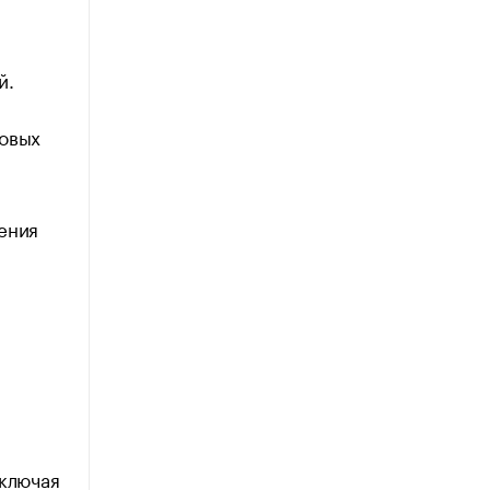
й.
ровых
ения
включая