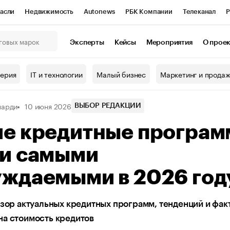
асли
Недвижимость
Autonews
РБК Компании
Телеканал
Р
К Курсы
РБК Life
Тренды
Визионеры
Национальные проекты
Эксперты
Кейсы
Мероприятия
О прое
онный клуб
Исследования
Кредитные рейтинги
Франшизы
Г
терия
IT и технологии
Малый бизнес
Маркетинг и прода
Проверка контрагентов
Политика
Экономика
Бизнес
нарди
10 июня 2026
ы
ВЫБОР РЕДАКЦИИ
ие кредитные програ
ли самыми
уждаемыми в 2026 год
бзор актуальных кредитных программ, тенденций и фак
на стоимость кредитов