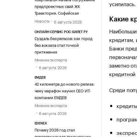
усилилась.
предпроектных свай ЖК
Траектория. Софийская
Какие к
Новость
6 августа 2026
Наибольший
ОНЛАЙН СЕРВИС РОС-БИЛЕТ РУ
Суздаль без рельсов: как город
кредитам,
без вокзала стал точкой
Банки пред
притяжения
первоначал
Мнение эксперта
заметно от
6 августа 2026
кредитной 
ЕМДЕВ
42 километра до нового релиза:
Среди поп
чему марафон научил СЕО ИТ-
компании ЕМДЕВ
кредиты
Мнение эксперта
6 августа 2026
програм
EDENEX
Почему 2026 год стал
экспрес
переломным для токенизации