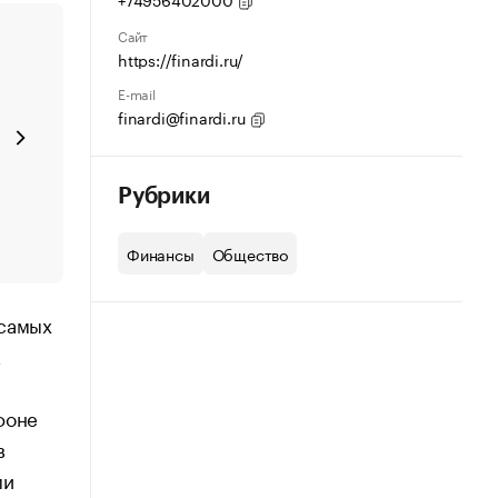
Сайт
https://finardi.ru/
E-mail
finardi@finardi.ru
Рубрики
Финансы
Общество
 самых
к
фоне
в
ми