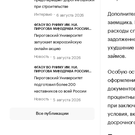
при строительстве
Дополните
Интервью
6 августа 2026
заемщика.
ФГАОУ ВО РНИМУ ИМ. Н.И.
расходы с
ПИРОГОВА МИНЗДРАВА РОССИИ
(ПИРОГОВСКИЙ УНИВЕРСИТЕТ)
Пироговский Университет
задолженно
запускает всероссийскую
ухудшение 
онлайн-акцию
займов.
Новость
5 августа 2026
ФГАОУ ВО РНИМУ ИМ. Н.И.
Особую ос
ПИРОГОВА МИНЗДРАВА РОССИИ
(ПИРОГОВСКИЙ УНИВЕРСИТЕТ)
Пироговский Университет
оформлени
подготовил более 200
документо
наставников со всей России
процентны
Новость
5 августа 2026
при заключ
условия, в
Все публикации
досрочного