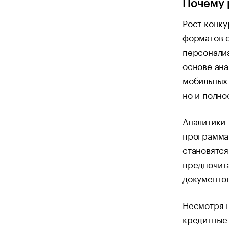
Почему 
Рост конк
форматов о
персонализ
основе ана
мобильных 
но и полно
Аналитики 
программа
становятс
предпочит
документов
Несмотря н
кредитные