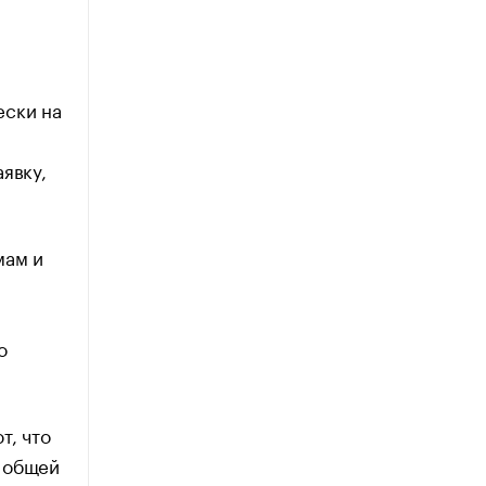
ески на
явку,
мам и
о
т, что
с общей