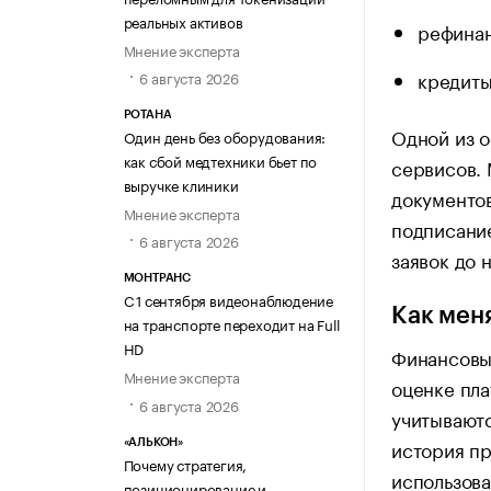
реальных активов
рефинан
Мнение эксперта
кредиты
6 августа 2026
РОТАНА
Одной из о
Один день без оборудования:
как сбой медтехники бьет по
сервисов.
выручке клиники
документо
Мнение эксперта
подписание
6 августа 2026
заявок до 
МОНТРАНС
С 1 сентября видеонаблюдение
Как мен
на транспорте переходит на Full
HD
Финансовы
Мнение эксперта
оценке пла
6 августа 2026
учитываютс
история пр
«АЛЬКОН»
Почему стратегия,
использова
позиционирование и