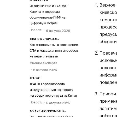
ИНФИНИТУМ
Верное 
ИНФИНИТУМ и «Альфа-
Киевско
Капитал» перевели
обслуживание ПИФ на
компете
цифровую модель
процесс
Новость
6 августа 2026
предусм
обеспе
THAI-SPA «7 КРАСОК»
Как сэкономить на посещение
СПА и массажа: пять способов
Пресече
не переплачивать
использ
Мнение эксперта
недочет
6 августа 2026
информа
ТРАСКО
поведен
ТРАСКО организовала
международную перевозку
Приорит
негабаритного груза из Китая
примене
Новость
6 августа 2026
легитим
АО АКБ «НОВИКОМБАНК»
арбитра
НОВИКОМ увеличил объем