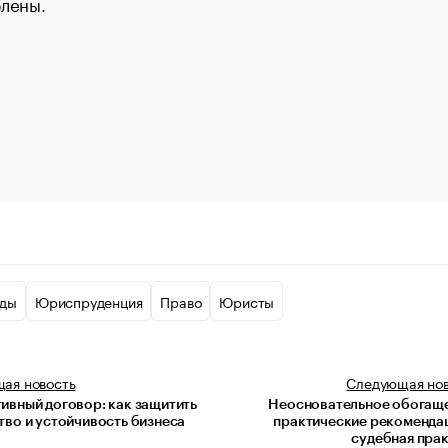
лены.
ды
Юриспруденция
Право
Юристы
щая
новость
Следующая
но
ивный договор: как защитить
Неосновательное обогаще
тво и устойчивость бизнеса
практические рекоменда
судебная пра