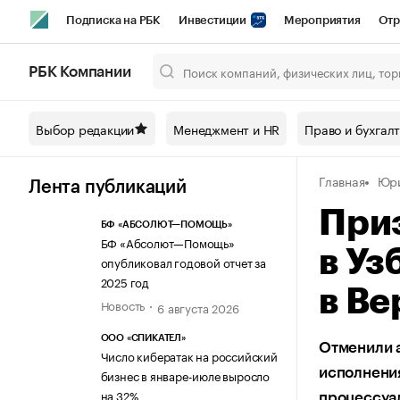
Подписка на РБК
Инвестиции
Мероприятия
Отр
Спорт
Школа управления РБК
РБК Образование
РБ
РБК Компании
Город
Стиль
Крипто
РБК Бизнес-среда
Дискусси
Выбор редакции
Менеджмент и HR
Право и бухгал
Спецпроекты СПб
Конференции СПб
Спецпроекты
Главная
Юри
Технологии и медиа
Финансы
Рынок наличной валют
Лента публикаций
При
БФ «АБСОЛЮТ—ПОМОЩЬ»
БФ «Абсолют—Помощь»
в Уз
опубликовал годовой отчет за
2025 год
в Ве
Новость
6 августа 2026
ООО «СПИКАТЕЛ»
Отменили а
Число кибератак на российский
исполнения
бизнес в январе-июле выросло
на 32%
процессуа