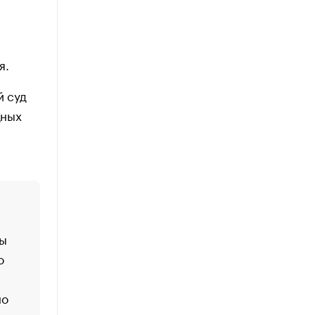
я.
й суд
дных
ты
о
но