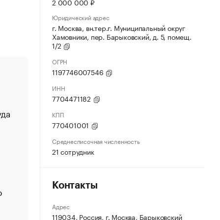
2 000 000 ₽
Юридический адрес
г. Москва, вн.тер.г. Муниципальный округ
Хамовники, пер. Барыковский, д. 5, помещ.
1/2
ОГРН
1197746007546
ИНН
7704471182
уда
КПП
770401001
Среднесписочная численность
21 сотрудник
Контакты
о
Адрес
119034, Россия, г. Москва, Барыковский