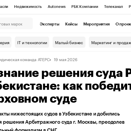
асли
Недвижимость
Autonews
РБК Компании
Телеканал
Р
К Курсы
РБК Life
Тренды
Визионеры
Национальные проекты
Эксперты
Кейсы
Мероприятия
О прое
онный клуб
Исследования
Кредитные рейтинги
Франшизы
Г
терия
IT и технологии
Малый бизнес
Маркетинг и прода
Проверка контрагентов
Политика
Экономика
Бизнес
дическая команда АТЕРС
19 мая 2026
ы
знание решения суда 
бекистане: как победи
рховном суде
кты нижестоящих судов в Узбекистане и добились
 решения Арбитражного суда г. Москвы, преодолев
льный формализм в СНГ