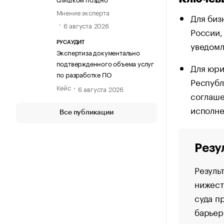
Мнение эксперта
Для биз
6 августа 2026
России,
уведомл
РУСАУДИТ
Экспертиза документально
подтвержденного объема услуг
Для юри
по разработке ПО
Республ
Кейс
6 августа 2026
соглаше
исполне
Все публикации
Резу
Резуль
нижест
суда п
барьер