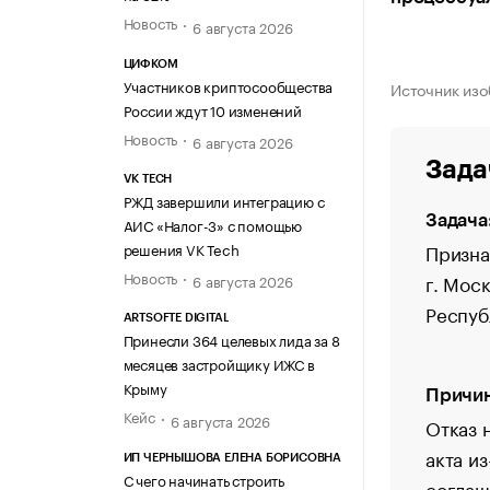
Новость
6 августа 2026
ЦИФКОМ
Участников криптосообщества
Источник из
России ждут 10 изменений
Новость
6 августа 2026
Зада
VK TECH
РЖД завершили интеграцию с
Задача
АИС «Налог-3» с помощью
Призна
решения VK Tech
Новость
г. Мос
6 августа 2026
Респуб
ARTSOFTE DIGITAL
Принесли 364 целевых лида за 8
месяцев застройщику ИЖС в
Крыму
Причин
Кейс
6 августа 2026
Отказ 
акта и
ИП ЧЕРНЫШОВА ЕЛЕНА БОРИСОВНА
С чего начинать строить
соглаш