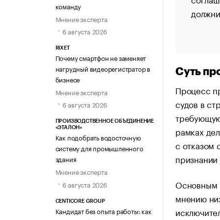
команду
должни
Мнение эксперта
6 августа 2026
RIXET
Почему смартфон не заменяет
нагрудный видеорегистратор в
Суть п
бизнесе
Процесс п
Мнение эксперта
судов в ст
6 августа 2026
требующую
ПРОИЗВОДСТВЕННОЕ ОБЪЕДИНЕНИЕ
рамках де
«ЭТАЛОН»
Как подобрать водосточную
с отказом 
систему для промышленного
признании 
здания
Мнение эксперта
Основным а
6 августа 2026
мнению ни
CENTICORE GROUP
исключите
Кандидат без опыта работы: как