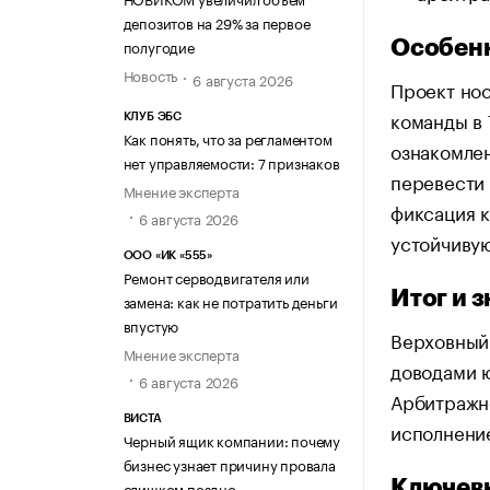
депозитов на 29% за первое
полугодие
Особенн
Новость
6 августа 2026
Проект нос
команды в 
КЛУБ ЭБС
Как понять, что за регламентом
ознакомлен
нет управляемости: 7 признаков
перевести 
Мнение эксперта
фиксация 
6 августа 2026
устойчиву
ООО «ИК «555»
Ремонт серводвигателя или
Итог и 
замена: как не потратить деньги
впустую
Верховный 
Мнение эксперта
доводами 
6 августа 2026
Арбитражно
ВИСТА
исполнени
Черный ящик компании: почему
бизнес узнает причину провала
Ключевы
слишком поздно