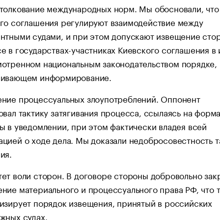
толкование международных норм. Мы обосновали, чт
го соглашения регулируют взаимодействие между
нтными судами, и при этом допускают извещение сто
е в государствах-участниках Киевского соглашения в
отренном национальным законодательством порядке,
чивающем информирование.
ние процессуальных злоупотреблений. Оппонент
овал тактику затягивания процесса, ссылаясь на форм
ы в уведомлении, при этом фактически владея всей
цией о ходе дела. Мы доказали недобросовестность т
ия.
ет воли сторон. В договоре стороны добровольно зак
ние материального и процессуального права РФ, что 
изирует порядок извещения, принятый в российских
жных судах.