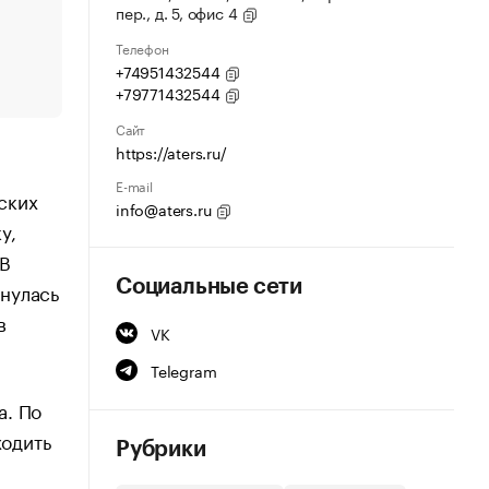
пер., д. 5, офис 4
Телефон
+74951432544
+79771432544
Сайт
https://aters.ru/
E-mail
ских
info@aters.ru
у,
 В
Социальные сети
нулась
в
VK
Telegram
а. По
одить
Рубрики