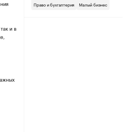
ения
Право и бухгалтерия
Малый бизнес
так и в
е,
ражных