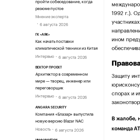
пройти собеседование, когда
международ
резюме пустое
1992 г.). 
Мнение эксперта
участниках
6 августа 2026
направлени
ГК «АЯК»
ином пред
Как начать поставки
обеспечив
климатической техники из Китая
Интервью
6 августа 2026
Правова
ВЕКТОР ПРОЕКТ
Архитектор в современном
Защиту инт
мире — творец, инженер или
юрисконсу
переговорщик
спорах и и
Интервью
6 августа 2026
законотво
ANGARA SECURITY
Компания «Блазар» выпустила
В жалобе, 
новую версию Blazar NAC
Новость
команда АТ
6 августа 2026