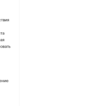
ствия
нта
ная
овать
ение