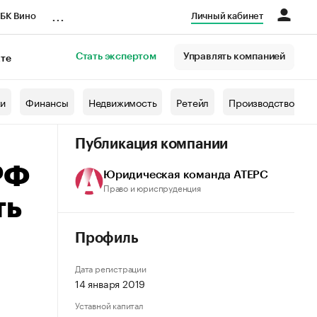
...
БК Вино
Личный кабинет
Стать экспертом
Управлять компанией
кте
азета
жи
Финансы
Недвижимость
Ретейл
Производство
Публикация компании
РФ
Юридическая команда АТЕРС
Право и юриспруденция
ть
Профиль
Дата регистрации
14 января 2019
Уставной капитал