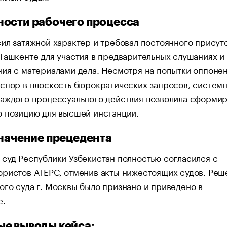
ости рабочего процесса
ил затяжной характер и требовал постоянного присут
Ташкенте для участия в предварительных слушаниях и
ия с материалами дела. Несмотря на попытки оппоне
спор в плоскость бюрократических запросов, систем
каждого процессуального действия позволила сформир
ю позицию для высшей инстанции.
значение прецедента
суд Республики Узбекистан полностью согласился с
юристов АТЕРС, отменив акты нижестоящих судов. Реш
го суда г. Москвы было признано и приведено в
е.
е выводы кейса: