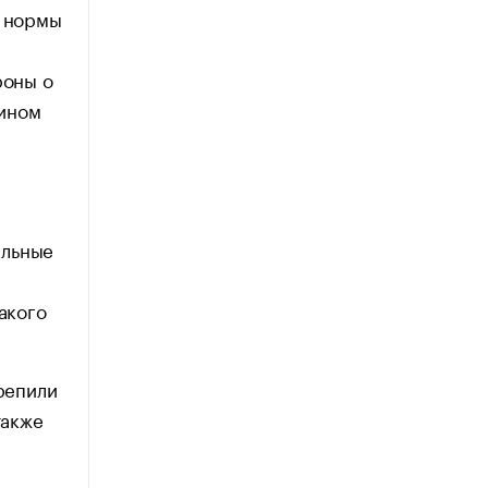
о нормы
роны о
 ином
альные
акого
репили
также