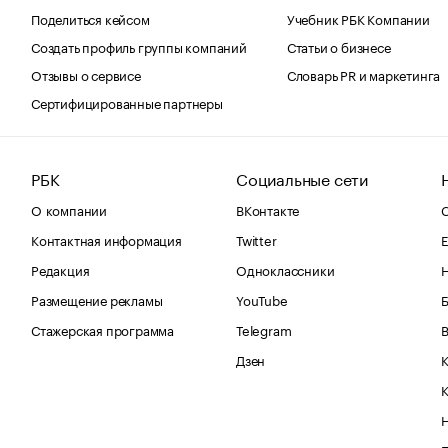
Поделиться кейсом
Учебник РБК Компании
Создать профиль группы компаний
Статьи о бизнесе
Отзывы о сервисе
Словарь PR и маркетинга
Сертифицированные партнеры
РБК
Социальные сети
О компании
ВКонтакте
С
Контактная информация
Twitter
Е
Редакция
Одноклассники
Размещение рекламы
YouTube
Стажерская программа
Telegram
В
Дзен
К