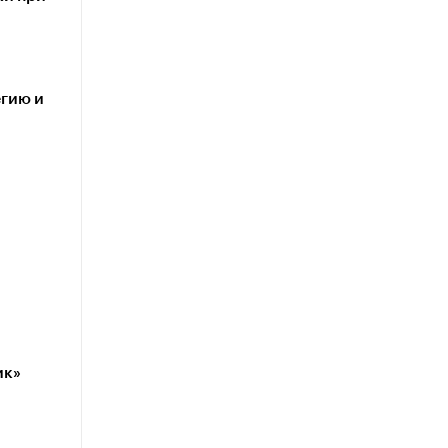
егию и
ик»