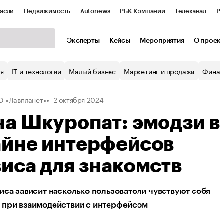
асли
Недвижимость
Autonews
РБК Компании
Телеканал
Р
К Курсы
РБК Life
Тренды
Визионеры
Национальные проекты
Эксперты
Кейсы
Мероприятия
О прое
уб
Исследования
Кредитные рейтинги
Франшизы
Газета
ия
IT и технологии
Малый бизнес
Маркетинг и продажи
Фина
Проверка контрагентов
Политика
Экономика
Бизнес
 «Лавпланет»
2 октября 2024
ы
а Шкуропат: эмодзи в
айне интерфейсов
иса для знакомств
иса зависит насколько пользователи чувствуют себя
 при взаимодействии с интерфейсом