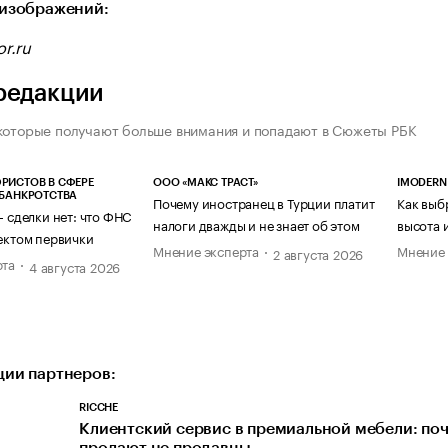
изображений:
r.ru
редакции
которые получают больше внимания и попадают в Сюжеты РБК
РИСТОВ В СФЕРЕ
ООО «МАКС ТРАСТ»
IMODERN
 БАНКРОТСТВА
Почему иностранец в Турции платит
Как выб
— сделки нет: что ФНС
налоги дважды и не знает об этом
высота 
ектом первички
Мнение эксперта
Мнение 
2 августа 2026
рта
4 августа 2026
ии партнеров:
RICCHE
Клиентский сервис в премиальной мебели: по