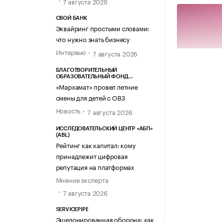
7 августа 2026
СВОЙ БАНК
Эквайринг простыми словами:
что нужно знать бизнесу
Интервью
7 августа 2026
БЛАГОТВОРИТЕЛЬНЫЙ
ОБРАЗОВАТЕЛЬНЫЙ ФОНД
«МАРХАМАТ»
«Мархамат» провел летние
смены для детей с ОВЗ
Новость
7 августа 2026
ИССЛЕДОВАТЕЛЬСКИЙ ЦЕНТР «АБП»
(ABL)
Рейтинг как капитал: кому
принадлежит цифровая
репутация на платформах
Мнение эксперта
7 августа 2026
Источник изо
SERVICEPIPE
Эшелонированная оборона: как