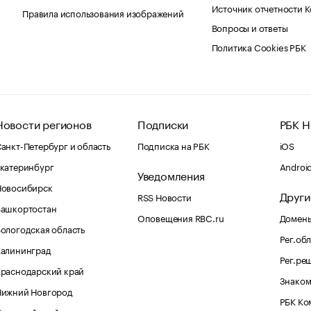
Источник отчетности 
Правила использования изображений
Вопросы и ответы
Политика Cookies РБК
Новости регионов
Подписки
РБК Н
анкт-Петербург и область
Подписка на РБК
iOS
катеринбург
Androi
Уведомления
Новосибирск
Други
RSS Новости
Башкортостан
Оповещения RBC.ru
Домены
ологодская область
Рег.об
Калининград
Рег.ре
раснодарский край
Знаком
Нижний Новгород
РБК Ко