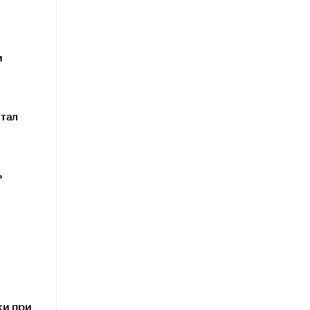
и
тал
ь
ки при