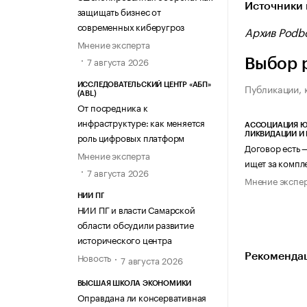
Источники 
защищать бизнес от
современных киберугроз
Архив Podbo
Мнение эксперта
7 августа 2026
Выбор 
Публикации, 
ИССЛЕДОВАТЕЛЬСКИЙ ЦЕНТР «АБП»
(ABL)
От посредника к
инфраструктуре: как меняется
АССОЦИАЦИЯ Ю
ЛИКВИДАЦИИ И
роль цифровых платформ
Договор есть 
Мнение эксперта
ищет за компл
7 августа 2026
Мнение экспе
НИИ ПГ
НИИ ПГ и власти Самарской
области обсудили развитие
исторического центра
Новость
Рекомендац
7 августа 2026
ВЫСШАЯ ШКОЛА ЭКОНОМИКИ
Оправдана ли консервативная