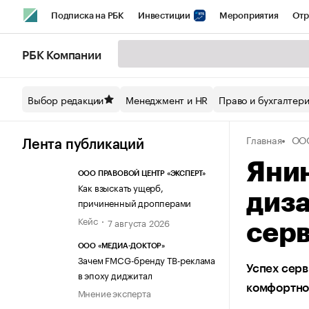
Подписка на РБК
Инвестиции
Мероприятия
Отр
Спорт
Школа управления РБК
РБК Образование
РБ
РБК Компании
Стиль
Крипто
РБК Бизнес-среда
Дискуссионный кл
Выбор редакции
Менеджмент и HR
Право и бухгалтер
Спецпроекты СПб
Конференции СПб
Спецпроекты
Главная
ООО
Технологии и медиа
Финансы
Рынок наличной валют
Лента публикаций
Янин
ООО ПРАВОВОЙ ЦЕНТР «ЭКСПЕРТ»
Как взыскать ущерб,
диз
причиненный дропперами
Кейс
7 августа 2026
серв
ООО «МЕДИА-ДОКТОР»
Зачем FMCG-бренду ТВ-реклама
Успех серв
в эпоху диджитал
комфортно
Мнение эксперта