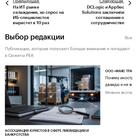
Предыдущая
Следующая
На ИТ-рынке
DCLogic и AppSec
охлаждение, но спрос на
Solutions заключили
ИБ-специалистов
соглашение о
вырастет в 10 раз
сотрудничестве
Выбор редакции
Все
Публикации, которые получают больше внимания и попадают
в Сюжеты РБК
ООО «МАКС ТРАСТ
Почему иностран
дважды и не знае
Мнение эксперт
АССОЦИАЦИЯ ЮРИСТОВ В СФЕРЕ ЛИКВИДАЦИИ И
БАНКРОТСТВА