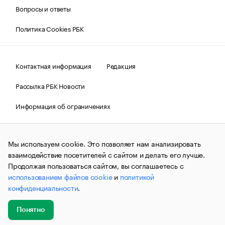
Вопросы и ответы
Политика Cookies РБК
Контактная информация
Редакция
Рассылка РБК Новости
Информация об ограничениях
Правовая информация
О соблюдении авторских прав
Мы используем cookie. Это позволяет нам анализировать
© АО «РОСБИЗНЕСКОНСАЛТИНГ»,
1995–2026.
Сообщения
и материалы информационного агентства «РБК»
взаимодействие посетителей с сайтом и делать его лучше.
(зарегистрировано Федеральной службой по надзору в сфере
Продолжая пользоваться сайтом, вы соглашаетесь с
связи, информационных технологий и массовых
использованием файлов cookie
и
политикой
коммуникаций (Роскомнадзор) 09.12.2015 за номером ИА
№ФС77-63848) сопровождаются пометкой «РБК». Отдельные
конфиденциальности
.
публикации могут содержать информацию,
не предназначенную для пользователей
до 18 лет.
companycardsfeedback@rbc.ru
Понятно
Добавить