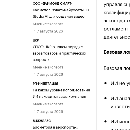
управляющ
ООО «ДАЙМОНД СМАРТ»
Как использовать нейросеть LTX
квалифици
Studio AI для создания видео
законодате
Мнение эксперта
регламент 
7 августа 2026
деятельнос
ЦКР
СПОТ: ЦКР о новом порядке
Базовая ло
ввоза товаров и практических
вопросах
Базовая ло
Мнение эксперта
7 августа 2026
ИИ не у
РП-ИНТЕГРАЦИЯ
На каком уровне использования
ИИ находится ваша компания
ИИ анал
Мнение эксперта
инвести
7 августа 2026
ИИ испо
ВИЖНЛАБС
Биометрия в аэропортах:
интерес