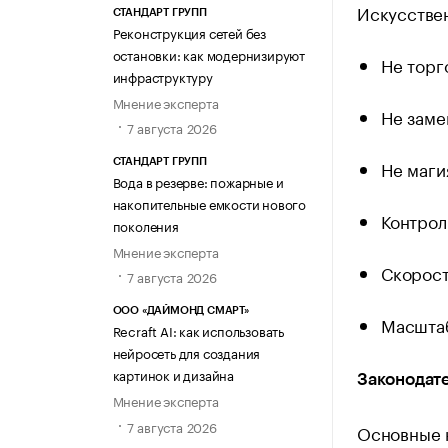
Искусствен
СТАНДАРТ ГРУПП
Реконструкция сетей без
остановки: как модернизируют
Не торг
инфраструктуру
Мнение эксперта
Не заме
7 августа 2026
Не маги
СТАНДАРТ ГРУПП
Вода в резерве: пожарные и
накопительные емкости нового
Контрол
поколения
Мнение эксперта
Скорост
7 августа 2026
ООО «ДАЙМОНД СМАРТ»
Масштаб
Recraft AI: как использовать
нейросеть для создания
картинок и дизайна
Законодате
Мнение эксперта
7 августа 2026
Основные н