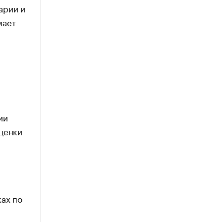
арии и
мает
ии
оценки
ках по