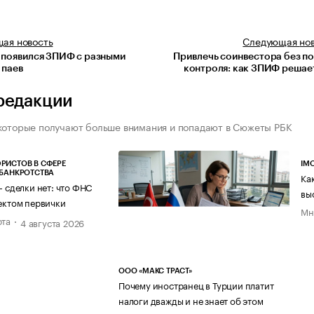
щая
новость
Следующая
но
 появился ЗПИФ с разными
Привлечь соинвестора без п
 паев
контроля: как ЗПИФ решае
редакции
которые получают больше внимания и попадают в Сюжеты РБК
РИСТОВ В СФЕРЕ
IM
 БАНКРОТСТВА
Ка
— сделки нет: что ФНС
вы
ектом первички
Мн
рта
4 августа 2026
ООО «МАКС ТРАСТ»
Почему иностранец в Турции платит
налоги дважды и не знает об этом