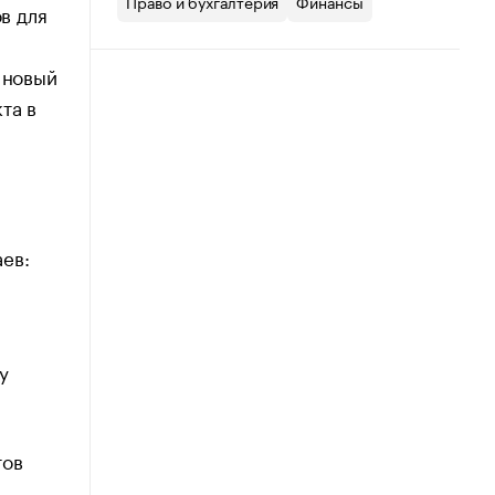
Право и бухгалтерия
Финансы
в для
 новый
та в
ев:
у
тов