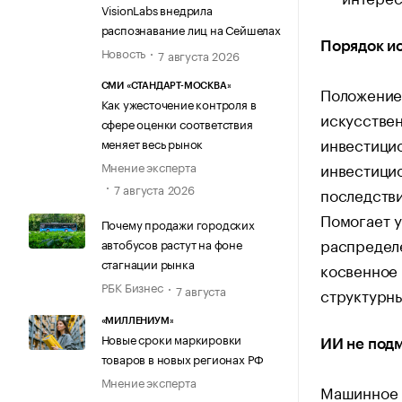
VisionLabs внедрила
распознавание лиц на Сейшелах
Порядок и
Новость
7 августа 2026
СМИ «СТАНДАРТ-МОСКВА»
Положение
Как ужесточение контроля в
искусстве
сфере оценки соответствия
инвестици
меняет весь рынок
инвестицио
Мнение эксперта
7 августа 2026
последстви
Помогает 
Почему продажи городских
распределе
автобусов растут на фоне
стагнации рынка
косвенное 
РБК Бизнес
7 августа
структурн
«МИЛЛЕНИУМ»
Новые сроки маркировки
ИИ не под
товаров в новых регионах РФ
Мнение эксперта
Машинное о