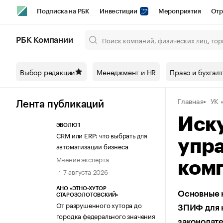
Подписка на РБК
Инвестиции
Мероприятия
Отр
Спорт
Школа управления РБК
РБК Образование
РБ
РБК Компании
Город
Стиль
Крипто
РБК Бизнес-среда
Дискусси
Выбор редакции
Менеджмент и HR
Право и бухгал
Спецпроекты СПб
Конференции СПб
Спецпроекты
Главная
УК 
Технологии и медиа
Финансы
Рынок наличной валют
Лента публикаций
Иску
ЭВОЛЮТ
CRM или ERP: что выбрать для
упр
автоматизации бизнеса
Мнение эксперта
ком
7 августа 2026
АНО «ЭТНО-ХУТОР
Основные 
СТАРОЗОЛОТОВСКИЙ»
От разрушенного хутора до
ЗПИФ для 
городка федерального значения
законодат