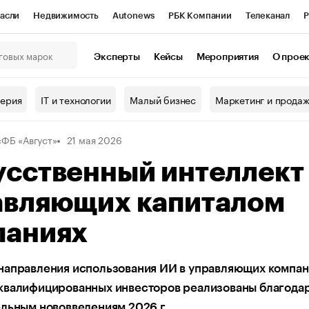
асли
Недвижимость
Autonews
РБК Компании
Телеканал
Р
К Курсы
РБК Life
Тренды
Визионеры
Национальные проекты
Эксперты
Кейсы
Мероприятия
О прое
онный клуб
Исследования
Кредитные рейтинги
Франшизы
Г
терия
IT и технологии
Малый бизнес
Маркетинг и прода
Проверка контрагентов
Политика
Экономика
Бизнес
«ФБ «Август»
21 мая 2026
ы
сственный интеллект 
авляющих капиталом
паниях
направления использования ИИ в управляющих компан
квалифицированных инвесторов реализованы благода
ельным нововведениям 2026 г