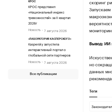
скоринг ри
КРОС
КРОС представил
Запускаем
«Национальный индекс
макроэкон
тревожностей» за II квартал
вероятнос
2026г
мониторинг
Новость
7 августа 2026
«ЛАБОРАТОРИЯ КАСПЕРСКОГО»
Kaspersky запустила
Вывод: ИИ 
интерактивный портал о
глобальной сети партнеров
Искусстве
Новость
7 августа 2026
но сокраща
данных мн
Все публикации
рекоменда
Теги
Законодате