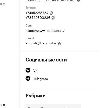
то:
Телефон
+74952255754
+78442600236
Сайт
https://www.fbaugust.ru/
E-mail
august@fbaugust.ru
Социальные сети
VK
Telegram
Рубрики
а в