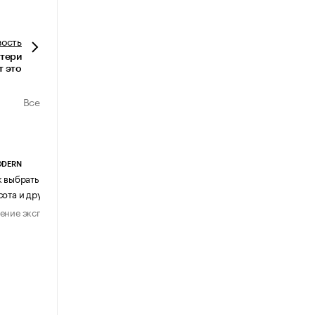
вость
отери
т это
Все
ODERN
АГЕНТСТВО АВИА ЦЕНТР
к выбрать журнальный столик:
Почему шенген перестал быть
сота и другие ключевые параметры
формальностью
ение эксперта
Мнение эксперта
29 июля 2026
31 июля 2026