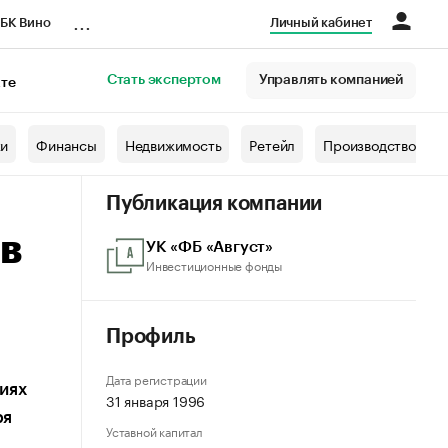
...
БК Вино
Личный кабинет
Стать экспертом
Управлять компанией
кте
азета
жи
Финансы
Недвижимость
Ретейл
Производство
Публикация компании
в
УК «ФБ «Август»
Инвестиционные фонды
Профиль
Дата регистрации
иях
31 января 1996
ря
Уставной капитал