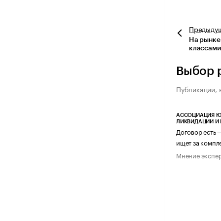
Предыду
На рынке
классами
Выбор 
Публикации, 
АССОЦИАЦИЯ Ю
ЛИКВИДАЦИИ И
Договор есть 
ищет за компл
Мнение экспе