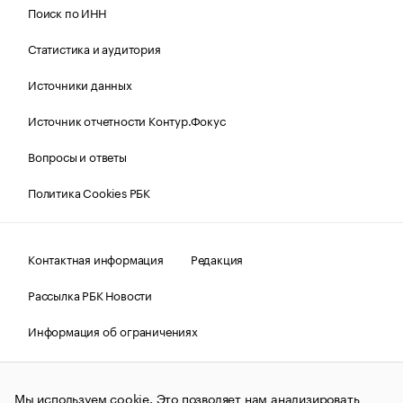
Поиск по ИНН
Статистика и аудитория
Источники данных
Источник отчетности Контур.Фокус
Вопросы и ответы
Политика Cookies РБК
Контактная информация
Редакция
Рассылка РБК Новости
Информация об ограничениях
Правовая информация
О соблюдении авторских прав
Мы используем cookie. Это позволяет нам анализировать
© АО «РОСБИЗНЕСКОНСАЛТИНГ»,
1995–2026.
Сообщения