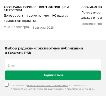
АССОЦИАЦИЯ ЮРИСТОВ В СФЕРЕ ЛИКВИДАЦИИ И
ООО «МАКС ТРАСТ
БАНКРОТСТВА
Почему иностран
Договор есть — сделки нет: что ФНС ищет за
дважды и не знае
комплектом первички
Мнение эксперт
Мнение эксперта
4 августа 2026
Выбор редакции: экспертные публикации
и Сюжеты РБК
Подписаться
Я принимаю
пользовательское соглашение
и соглашаюсь
с
правилами использования и обработки персональных данных
.