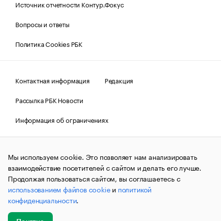
Источник отчетности Контур.Фокус
Вопросы и ответы
Политика Cookies РБК
Контактная информация
Редакция
Рассылка РБК Новости
Информация об ограничениях
Правовая информация
О соблюдении авторских прав
Мы используем cookie. Это позволяет нам анализировать
© АО «РОСБИЗНЕСКОНСАЛТИНГ»,
1995–2026.
Сообщения
и материалы информационного агентства «РБК»
взаимодействие посетителей с сайтом и делать его лучше.
(зарегистрировано Федеральной службой по надзору в сфере
Продолжая пользоваться сайтом, вы соглашаетесь с
связи, информационных технологий и массовых
использованием файлов cookie
и
политикой
коммуникаций (Роскомнадзор) 09.12.2015 за номером ИА
№ФС77-63848) сопровождаются пометкой «РБК». Отдельные
конфиденциальности
.
публикации могут содержать информацию,
не предназначенную для пользователей
до 18 лет.
companycardsfeedback@rbc.ru