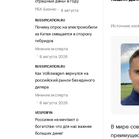
страшный день» в году
РБК Бизнес
8 августа
RUSSIFICATION.RU
Источник изо
Почему спрос на электромобили
из Китая смещается в сторону
гибридов
Мнение эксперта
8 августа 2026
RUSSIFICATION.RU
Как Volkswagen вернулся на
российский рынок без единого
дилера
Мнение эксперта
8 августа 2026
VESPERFIN
Россияне не мечтают о
В мире сов
богатстве: что для нас важнее
больших денег
преимущест