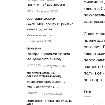
минимизац
причиненный дропперами
клиента. С
Кейс
7 августа 2026
покупатель
ООО «МЕДИА-ДОКТОР»
раздражени
Зачем FMCG-бренду ТВ-реклама
в эпоху диджитал
Современны
Мнение эксперта
предугадат
7 августа 2026
осознает. 
СВОЙ БАНК
клиентский
Эквайринг простыми словами:
что нужно знать бизнесу
персонали
Интервью
важность б
7 августа 2026
получают к
БЛАГОТВОРИТЕЛЬНЫЙ
ОБРАЗОВАТЕЛЬНЫЙ ФОНД
долгосрочн
«МАРХАМАТ»
«Мархамат» провел летние
смены для детей с ОВЗ
Теги
Новость
7 августа 2026
ИССЛЕДОВАТЕЛЬСКИЙ ЦЕНТР «АБП»
(ABL)