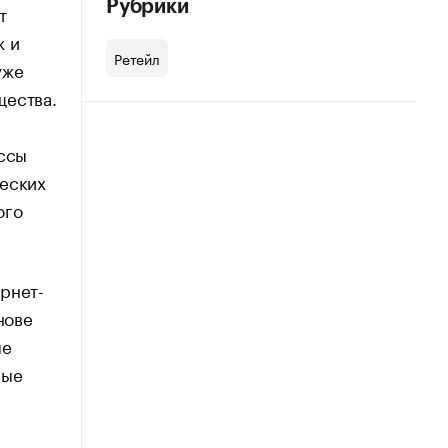
Рубрики
т
ж и
Ретейл
уже
щества.
ессы
ческих
ого
рнет-
нове
ые
рые