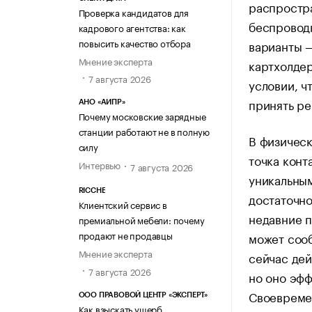
распростра
Проверка кандидатов для
беспровод
кадрового агентства: как
повысить качество отбора
варианты —
Мнение эксперта
картхолдер
7 августа 2026
условии, ч
принять ре
АНО «АИПР»
Почему московские зарядные
станции работают не в полную
В физическ
силу
точка конт
Интервью
7 августа 2026
уникальным
RICCHE
достаточно
Клиентский сервис в
недавние п
премиальной мебели: почему
продают не продавцы
может сооб
Мнение эксперта
сейчас дей
7 августа 2026
но оно эфф
Своевреме
ООО ПРАВОВОЙ ЦЕНТР «ЭКСПЕРТ»
Как взыскать ущерб,