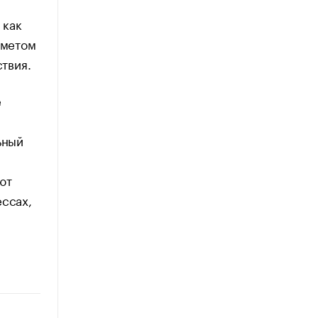
 как
дметом
ствия.
е
ьный
ют
ессах,