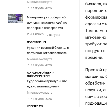
Мнение эксперта
бизнеса, в
7 августа 2026
перед рит
формирован
Минпромторг сообщил об
изучении властями идей по
сделали эт
поддержке селлеров WB
Тем не мен
РБК Бизнес
7 августа
мгновенно 
требуют ре
ПОВЕСТОК.НЕТ
Нужен ли военный билет для
продуктов 
получения загранпаспорта
времени.
Мнение эксперта
7 августа 2026
Простой пр
АО «ДЕЛОВОЙ ЦЕНТР
магазине. 
НЕЙРОХИРУРГИИ»
Судорожные приступы: что
обработки
нужно знать пациенту
покупки, а
Мнение эксперта
сейчас дос
7 августа 2026
подходящие
СПЕКТРДАТА