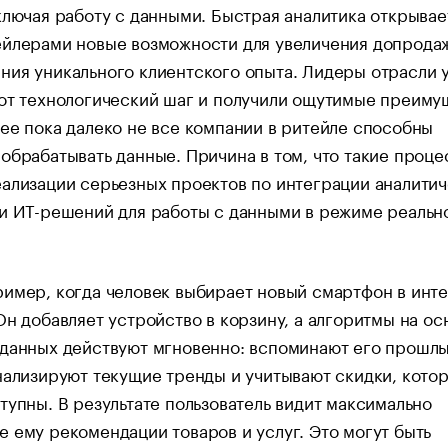
ключая работу с данными. Быстрая аналитика открывае
ейлерами новые возможности для увеличения допрода
ия уникального клиентского опыта. Лидеры отрасли 
от технологический шаг и получили ощутимые преиму
ее пока далеко не все компании в ритейле способны
обрабатывать данные. Причина в том, что такие проц
ализации серьезных проектов по интеграции аналити
и ИТ-решений для работы с данными в режиме реальн
имер, когда человек выбирает новый смартфон в инте
Он добавляет устройство в корзину, а алгоритмы на ос
 данных действуют мгновенно: вспоминают его прошл
нализируют текущие тренды и учитывают скидки, кото
тупны. В результате пользователь видит максимально
 ему рекомендации товаров и услуг. Это могут быть