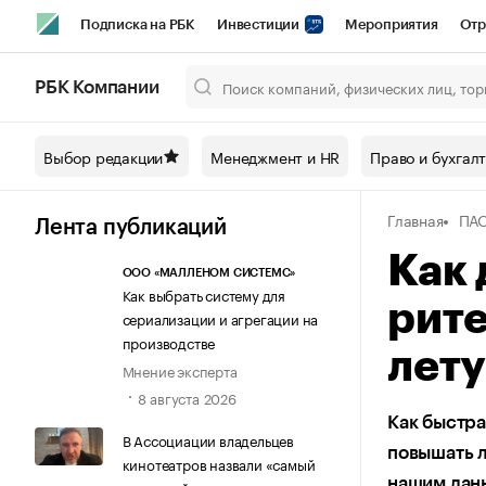
Подписка на РБК
Инвестиции
Мероприятия
Отр
Спорт
Школа управления РБК
РБК Образование
РБ
РБК Компании
Город
Стиль
Крипто
РБК Бизнес-среда
Дискусси
Выбор редакции
Менеджмент и HR
Право и бухгал
Спецпроекты СПб
Конференции СПб
Спецпроекты
Главная
ПАО
Технологии и медиа
Финансы
Рынок наличной валют
Лента публикаций
Как
ООО «МАЛЛЕНОМ СИСТЕМС»
Как выбрать систему для
рит
сериализации и агрегации на
производстве
лет
Мнение эксперта
8 августа 2026
Как быстра
В Ассоциации владельцев
повышать л
кинотеатров назвали «самый
нашим дан