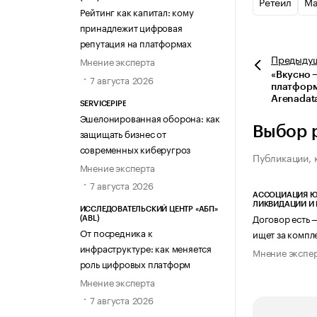
Ретейл
Ма
Рейтинг как капитал: кому
принадлежит цифровая
репутация на платформах
Предыду
Мнение эксперта
«Вкусно 
7 августа 2026
платформ
Arenadat
SERVICEPIPE
Эшелонированная оборона: как
Выбор 
защищать бизнес от
современных киберугроз
Публикации, 
Мнение эксперта
7 августа 2026
АССОЦИАЦИЯ Ю
ЛИКВИДАЦИИ И
ИССЛЕДОВАТЕЛЬСКИЙ ЦЕНТР «АБП»
Договор есть 
(ABL)
От посредника к
ищет за компл
инфраструктуре: как меняется
Мнение экспе
роль цифровых платформ
Мнение эксперта
7 августа 2026