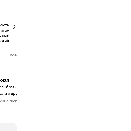
вость
витие
чных
логий
Все
ODERN
АГЕНТСТВО АВИА ЦЕНТР
к выбрать журнальный столик:
Почему шенген перестал быть
сота и другие ключевые параметры
формальностью
ение эксперта
Мнение эксперта
29 июля 2026
31 июля 2026