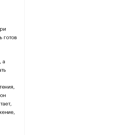
при
ь готов
 а
ать
тения,
 он
тает,
жение,