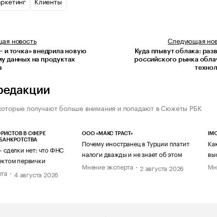
ркетинг
Клиенты
щая
новость
Следующая
но
— и точка» внедрила новую
Куда плывут облака: раз
у данных на продуктах
российского рынка обла
a
техно
редакции
которые получают больше внимания и попадают в Сюжеты РБК
РИСТОВ В СФЕРЕ
ООО «МАКС ТРАСТ»
IM
 БАНКРОТСТВА
Почему иностранец в Турции платит
Ка
— сделки нет: что ФНС
налоги дважды и не знает об этом
вы
ектом первички
Мнение эксперта
Мн
2 августа 2026
рта
4 августа 2026