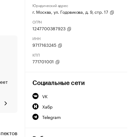
Юридический адрес
г. Москва, ул. Годовикова, д. 9, стр. 17
ОГРН
1247700387923
ИНН
9717163245
КПП
771701001
меет
Социальные сети
VK
Хабр
Telegram
спектов