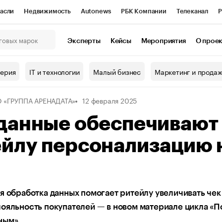
асли
Недвижимость
Autonews
РБК Компании
Телеканал
Р
К Курсы
РБК Life
Тренды
Визионеры
Национальные проекты
Эксперты
Кейсы
Мероприятия
О прое
онный клуб
Исследования
Кредитные рейтинги
Франшизы
Г
терия
IT и технологии
Малый бизнес
Маркетинг и прода
Проверка контрагентов
Политика
Экономика
Бизнес
 «ГРУППА АРЕНАДАТА»
12 февраля 2025
ы
 данные обеспечивают
ейлу персонализацию 
у
я обработка данных помогает ритейлу увеличивать чек
ояльность покупателей — в новом материале цикла «П
ным»