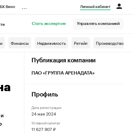
...
БК Вино
Личный кабинет
Стать экспертом
Управлять компанией
кте
азета
жи
Финансы
Недвижимость
Ретейл
Производство
Публикация компании
ПАО «ГРУППА АРЕНАДАТА»
на
Профиль
Дата регистрации
24 мая 2024
 и
Уставной капитал
о
11 627 907 ₽