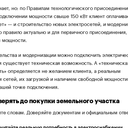
нает, но: по Правилам технологического присоединени
подключении мощности свыше 150 кВт клиент оплачива
ет» — и строительство новых электросетей, и модерн
о правило актуально и для первичного присоединения,
я мощности.
ельства и модернизации можно подключить электричес
и существует техническая возможность. А «техническа
ь» определяется не желанием клиента, а реальным
 сетей, их загрузкой и наличием свободной мощности
ашей точке подключения.
верять до покупки земельного участка
те словам. Доверяйте документам и официальным отв
считайте реальную потребность в электроснабжении