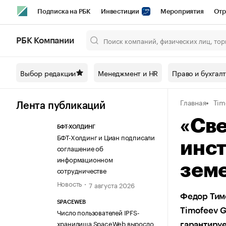
Подписка на РБК
Инвестиции
Мероприятия
Отр
Спорт
Школа управления РБК
РБК Образование
РБ
РБК Компании
Город
Стиль
Крипто
РБК Бизнес-среда
Дискусси
Выбор редакции
Менеджмент и HR
Право и бухгал
Спецпроекты СПб
Конференции СПб
Спецпроекты
Главная
Tim
Технологии и медиа
Финансы
Рынок наличной валют
Лента публикаций
«Све
БФТ-ХОЛДИНГ
БФТ-Холдинг и Циан подписали
инст
соглашение об
информационном
земе
сотрудничестве
Новость
7 августа 2026
Федор Тимо
SPACEWEB
Timofeev G
Число пользователей IPFS-
хранилища SpaceWeb выросло
гарантиру