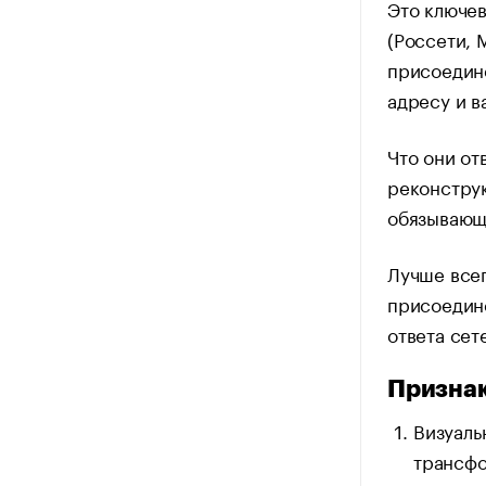
Это ключев
(Россети, 
присоедине
адресу и в
Что они от
реконструк
обязывающ
Лучше всег
присоедине
ответа сет
Признак
Визуаль
трансфо