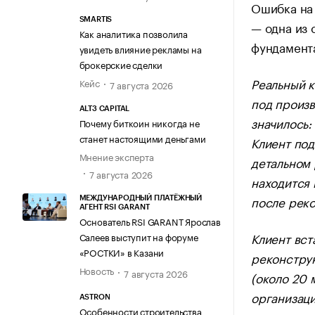
Ошибка на 
SMARTIS
— одна из 
Как аналитика позволила
фундамента
увидеть влияние рекламы на
брокерские сделки
Реальный к
Кейс
7 августа 2026
под произв
ALT3 CAPITAL
значилось:
Почему биткоин никогда не
станет настоящими деньгами
Клиент под
Мнение эксперта
детальном 
7 августа 2026
находится 
после рек
МЕЖДУНАРОДНЫЙ ПЛАТЁЖНЫЙ
АГЕНТ RSI GARANT
Основатель RSI GARANT Ярослав
Клиент вст
Салеев выступит на форуме
«РОСТКИ» в Казани
реконстру
Новость
7 августа 2026
(около 20 
организаци
ASTRON
Особенности строительства