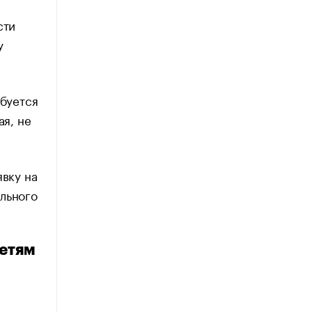
сти
у
ебуется
ая, не
явку на
льного
сетям