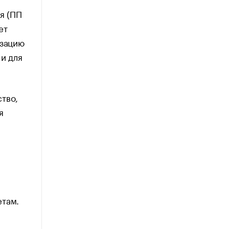
я (ПП
ет
изацию
 и для
тво,
я
етам.