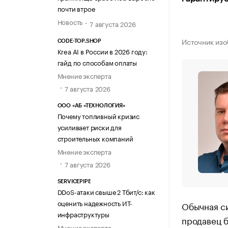
почти втрое
Новость
7 августа 2026
Источник изо
CODE-TOP.SHOP
Krea AI в России в 2026 году:
гайд по способам оплаты
Мнение эксперта
7 августа 2026
ООО «АБ «ТЕХНОЛОГИЯ»
Почему топливный кризис
усиливает риски для
строительных компаний
Мнение эксперта
7 августа 2026
SERVICEPIPE
DDoS-атаки свыше 2 Тбит/с: как
оценить надежность ИТ-
Обычная си
инфраструктуры
продавец б
Мнение эксперта