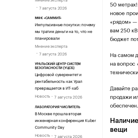
50 метрах!
7 августа 2026
новое прои
МФК «САММИТ»
«рядом» — 
Импульсивные покупки: почему
вам 250 кВ
мы тратим деньги на то, что не
бюджет пот
планировали
Мнение эксперта
На самом д
7 августа 2026
на вопрос 
УРАЛЬСКИЙ ЦЕНТР СИСТЕМ
БЕЗОПАСНОСТИ (УЦСБ)
технически
Цифровой суверенитет и
рентабельность: как Урал
Давайте ра
превращается в ИТ-хаб
продажи ил
Новость
7 августа 2026
обеспечен
ЛАБОРАТОРИЯ ЧИСЛИТЕЛЬ
В Москве прошла вторая
инженерная конференция Kuber
Наличие
Community Day
вещи
Новость
7 августа 2026