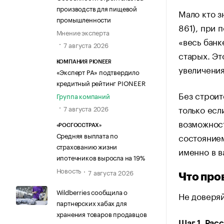
производств для пищевой
Мало кто з
промышленности
861), при 
Мнение эксперта
«весь банк
7 августа 2026
старых. Эт
КОМПАНИЯ PIONEER
увеличени
«Эксперт РА» подтвердило
кредитный рейтинг PIONEER
Без строит
Группа компаний
только есл
7 августа 2026
возможност
«РОСГОССТРАХ»
Средняя выплата по
состоянием
страхованию жизни
именно в в
ипотечников выросла на 19%
Новость
7 августа 2026
Что про
Wildberries сообщила о
Не доверяй
партнерских хабах для
хранения товаров продавцов
Шаг 1. Рас