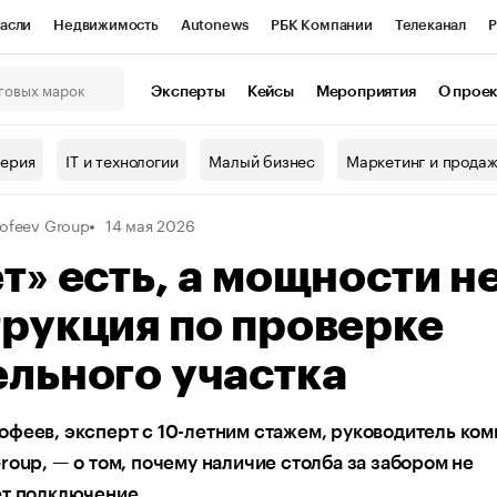
асли
Недвижимость
Autonews
РБК Компании
Телеканал
Р
К Курсы
РБК Life
Тренды
Визионеры
Национальные проекты
Эксперты
Кейсы
Мероприятия
О прое
онный клуб
Исследования
Кредитные рейтинги
Франшизы
Г
терия
IT и технологии
Малый бизнес
Маркетинг и прода
Проверка контрагентов
Политика
Экономика
Бизнес
ofeev Group
14 мая 2026
ы
т» есть, а мощности не
рукция по проверке
льного участка
феев, эксперт с 10-летним стажем, руководитель ко
roup, — о том, почему наличие столба за забором не
ет подключение