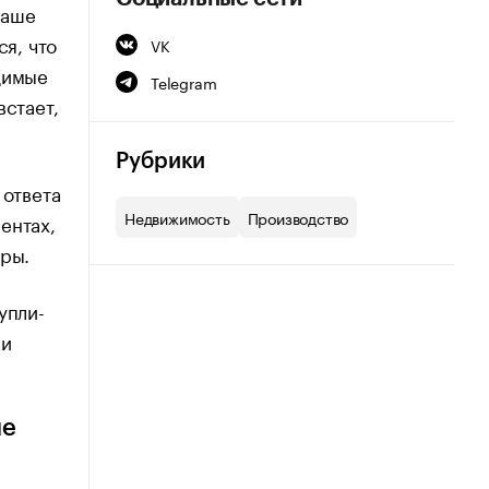
ваше
ся, что
VK
димые
Telegram
встает,
Рубрики
 ответа
Недвижимость
Производство
ентах,
уры.
упли-
ки
ые