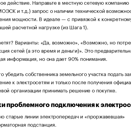
ое действие. Направьте в местную сетевую компанию
МОЭСК и т.д.) запрос о наличии технической возможно
ния мощности. В идеале — с привязкой к конкретном
ашей расчетной нагрузке (из Шага 1).
ветят? Варианты: «Да, возможно», «Возможно, но потр
ция сетей (а это время и деньги)». Это предварительн
ая информация, но она дает 90% понимания.
о убедить собственника земельного участка подать за
ние к электросетям и только после получения официа
евой организации принимать решение о покупке.
и проблемного подключения к электро
но старые линии электропередач и «проржавевшая»
рматорная подстанция.