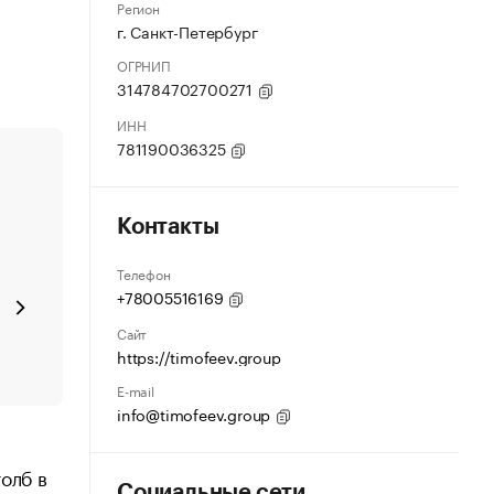
Регион
г. Санкт-Петербург
ОГРНИП
314784702700271
ИНН
781190036325
Контакты
Телефон
+78005516169
Сайт
https://timofeev.group
E-mail
info@timofeev.group
олб в
Социальные сети