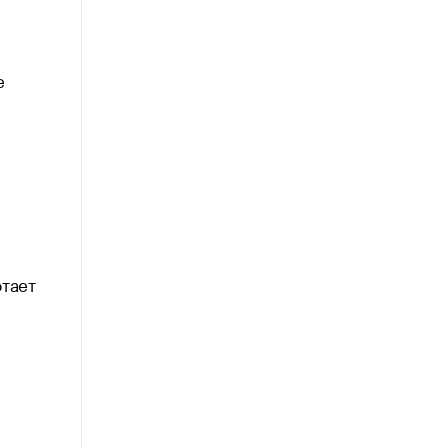
е
тает