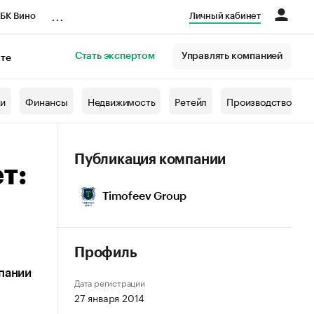
...
БК Вино
Личный кабинет
Стать экспертом
Управлять компанией
кте
азета
жи
Финансы
Недвижимость
Ретейл
Производство
Публикация компании
т:
Timofeev Group
Профиль
мпании
Дата регистрации
27 января 2014