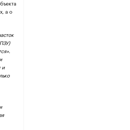
объекта
, а о
часток
ПЗУ)
ся».
и
 и
лько
и
ая