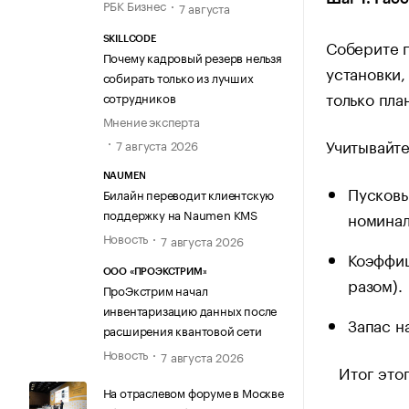
РБК Бизнес
7 августа
SKILLCODE
Соберите п
Почему кадровый резерв нельзя
установки,
собирать только из лучших
только пла
сотрудников
Мнение эксперта
Учитывайте
7 августа 2026
NAUMEN
Пусковы
Билайн переводит клиентскую
поддержку на Naumen KMS
номинал
Новость
7 августа 2026
Коэффиц
ООО «ПРОЭКСТРИМ»
разом).
ПроЭкстрим начал
инвентаризацию данных после
Запас н
расширения квантовой сети
Новость
7 августа 2026
Итог этого
На отраслевом форуме в Москве