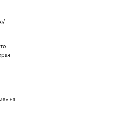
а/
Это
орая
ие» на