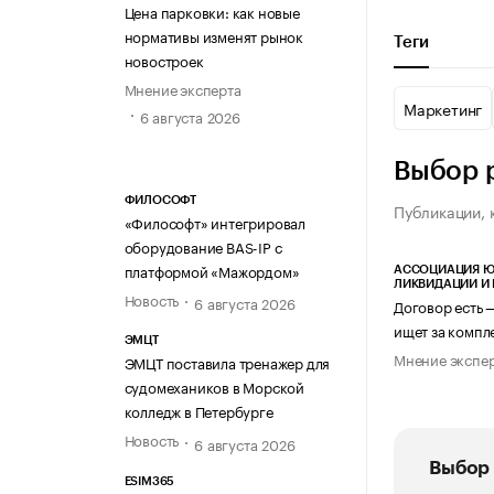
Цена парковки: как новые
нормативы изменят рынок
Теги
новостроек
Мнение эксперта
Маркетинг
6 августа 2026
Выбор 
ФИЛОСОФТ
Публикации, 
«Философт» интегрировал
оборудование BAS-IP с
платформой «Мажордом»
АССОЦИАЦИЯ Ю
ЛИКВИДАЦИИ И
Новость
6 августа 2026
Договор есть 
ищет за компл
ЭМЦТ
Мнение экспе
ЭМЦТ поставила тренажер для
судомехаников в Морской
колледж в Петербурге
Новость
6 августа 2026
Выбор 
ESIM365