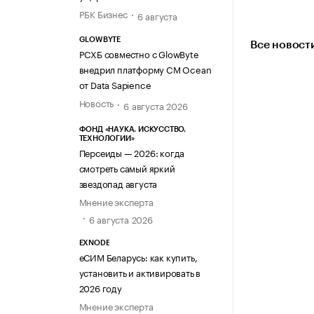
РБК Бизнес
6 августа
GLOWBYTE
Все новост
РСХБ совместно с GlowByte
внедрил платформу CM Ocean
от Data Sapience
Новость
6 августа 2026
ФОНД «НАУКА. ИСКУССТВО.
ТЕХНОЛОГИИ»
Персеиды — 2026: когда
смотреть самый яркий
звездопад августа
Мнение эксперта
6 августа 2026
EXNODE
еСИМ Беларусь: как купить,
установить и активировать в
2026 году
Мнение эксперта