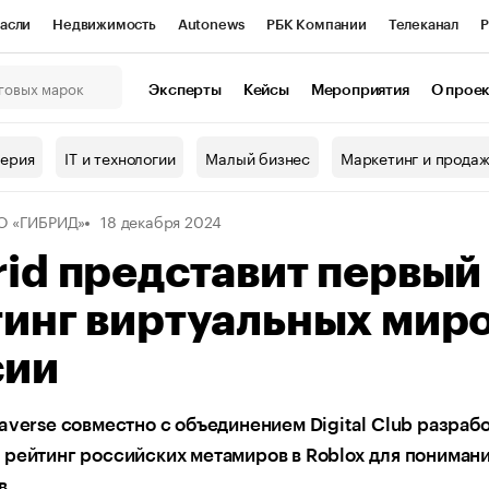
асли
Недвижимость
Autonews
РБК Компании
Телеканал
Р
К Курсы
РБК Life
Тренды
Визионеры
Национальные проекты
Эксперты
Кейсы
Мероприятия
О прое
онный клуб
Исследования
Кредитные рейтинги
Франшизы
Г
терия
IT и технологии
Малый бизнес
Маркетинг и прода
Проверка контрагентов
Политика
Экономика
Бизнес
О «ГИБРИД»
18 декабря 2024
ы
id представит первый
инг виртуальных мир
сии
averse совместно с объединением Digital Club разраб
рейтинг российских метамиров в Roblox для пониман
в