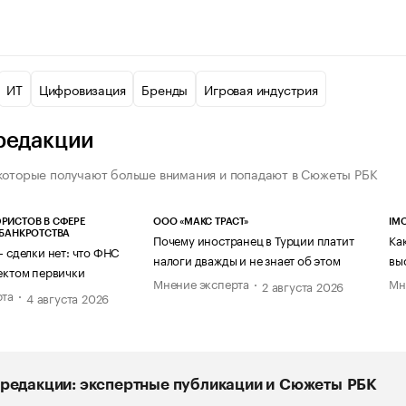
ИТ
Цифровизация
Бренды
Игровая индустрия
редакции
которые получают больше внимания и попадают в Сюжеты РБК
РИСТОВ В СФЕРЕ
ООО «МАКС ТРАСТ»
IM
 БАНКРОТСТВА
Почему иностранец в Турции платит
Ка
— сделки нет: что ФНС
налоги дважды и не знает об этом
вы
ектом первички
Мнение эксперта
Мн
2 августа 2026
рта
4 августа 2026
редакции: экспертные публикации и Сюжеты РБК