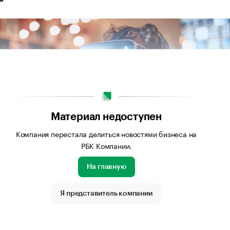
Материал недоступен
Компания перестала делиться новостями бизнеса на
РБК Компании.
На главную
Я представитель компании
бражения: Сгенерировано нейросетью Midjourney