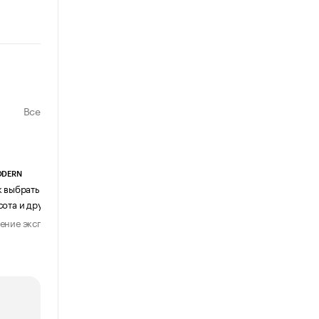
Все
ODERN
АГЕНТСТВО АВИА ЦЕНТР
к выбрать журнальный столик:
Почему шенген перестал быть
сота и другие ключевые параметры
формальностью
ение эксперта
Мнение эксперта
29 июля 2026
31 июля 2026