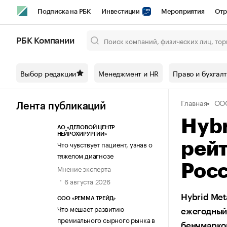
Подписка на РБК
Инвестиции
Мероприятия
Отр
Спорт
Школа управления РБК
РБК Образование
РБ
РБК Компании
Город
Стиль
Крипто
РБК Бизнес-среда
Дискусси
Выбор редакции
Менеджмент и HR
Право и бухгал
Спецпроекты СПб
Конференции СПб
Спецпроекты
Главная
ОО
Технологии и медиа
Финансы
Рынок наличной валют
Лента публикаций
Hybr
АО «ДЕЛОВОЙ ЦЕНТР
НЕЙРОХИРУРГИИ»
Что чувствует пациент, узнав о
рейт
тяжелом диагнозе
Рос
Мнение эксперта
6 августа 2026
Hybrid Met
ООО «РЕММА ТРЕЙД»
Что мешает развитию
ежегодный 
премиального сырного рынка в
бенчмарко