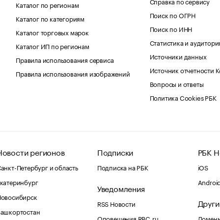
Справка по сервису
Каталог по регионам
Поиск по ОГРН
Каталог по категориям
Поиск по ИНН
Каталог торговых марок
Статистика и аудитори
Каталог ИП по регионам
Источники данных
Правила использования сервиса
Источник отчетности 
Правила использования изображений
Вопросы и ответы
Политика Cookies РБК
Новости регионов
Подписки
РБК Н
анкт-Петербург и область
Подписка на РБК
iOS
катеринбург
Androi
Уведомления
Новосибирск
Други
RSS Новости
Башкортостан
Оповещения RBC.ru
Домены