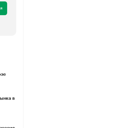
я
озе
ынка в
грессия