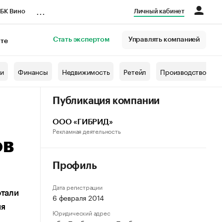
...
БК Вино
Личный кабинет
Стать экспертом
Управлять компанией
кте
азета
жи
Финансы
Недвижимость
Ретейл
Производство
Публикация компании
ООО «ГИБРИД»
Рекламная деятельность
ов
Профиль
Дата регистрации
отали
6 февраля 2014
ия
Юридический адрес