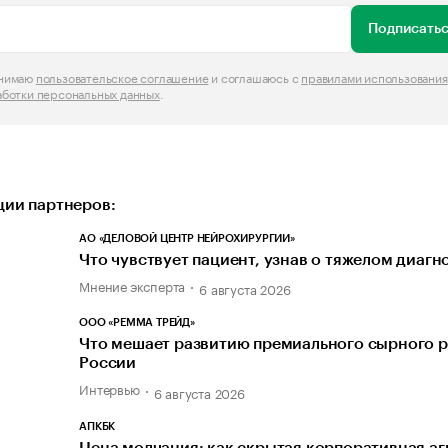
Подписатьс
инимаю
пользовательское соглашение
и соглашаюсь с
правилами использования
аботки персональных данных
.
ии партнеров:
АО «ДЕЛОВОЙ ЦЕНТР НЕЙРОХИРУРГИИ»
Что чувствует пациент, узнав о тяжелом диагн
Мнение эксперта
6 августа 2026
ООО «РЕММА ТРЕЙД»
Что мешает развитию премиального сырного р
России
Интервью
6 августа 2026
АПКБК
Цена молчания: как скрытая корпоративная а