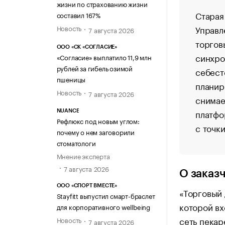
жизни по страхованию жизни
Старая
составил 167%
Управл
Новость
7 августа 2026
торгов
ООО «СК «СОГЛАСИЕ»
синхро
«Согласие» выплатило 11,9 млн
рублей за гибель озимой
себест
пшеницы
планир
Новость
7 августа 2026
снимае
платфо
NUANCE
Рефлюкс под новым углом:
с точк
почему о нем заговорили
стоматологи
Мнение эксперта
7 августа 2026
О заказ
ООО «СПОРТ ВМЕСТЕ»
«Торговый 
Stayfitt выпустил смарт-браслет
которой вх
для корпоративного wellbeing
сеть пекар
Новость
7 августа 2026