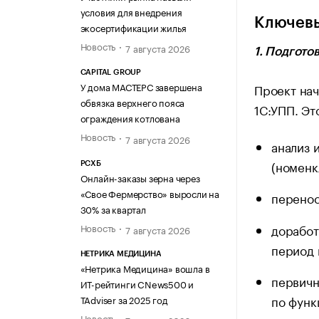
условия для внедрения
Ключевы
экосертификации жилья
Новость
7 августа 2026
1. Подгото
CAPITAL GROUP
У дома МАСТЕРС завершена
Проект нач
обвязка верхнего пояса
1С:УПП. Эт
ограждения котлована
Новость
7 августа 2026
анализ 
(номенк
РСХБ
Онлайн-заказы зерна через
«Свое Фермерство» выросли на
перенос
30% за квартал
Новость
доработ
7 августа 2026
период 
НЕТРИКА МЕДИЦИНА
«Нетрика Медицина» вошла в
первичн
ИТ-рейтинги CNews500 и
по функ
TAdviser за 2025 год
Новость