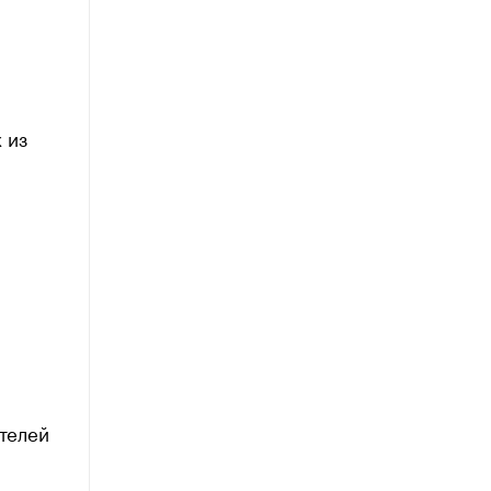
 из
телей