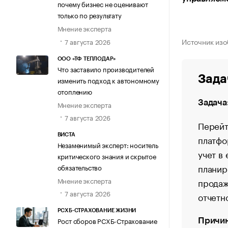
почему бизнес не оценивают
только по результату
Мнение эксперта
Источник изо
7 августа 2026
ООО «ТФ ТЕПЛОДАР»
Что заставило производителей
Зада
изменить подход к автономному
отоплению
Задача
Мнение эксперта
7 августа 2026
Перейт
ВИСТА
платфо
Незаменимый эксперт: носитель
учет в
критического знания и скрытое
планир
обязательство
Мнение эксперта
продаж
7 августа 2026
отчетн
РСХБ-СТРАХОВАНИЕ ЖИЗНИ
Рост сборов РСХБ-Страхование
Причин