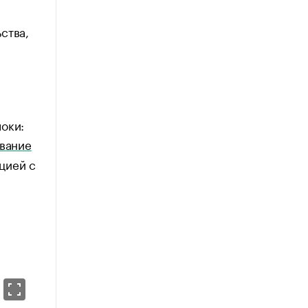
ства,
оки:
вание
цией с