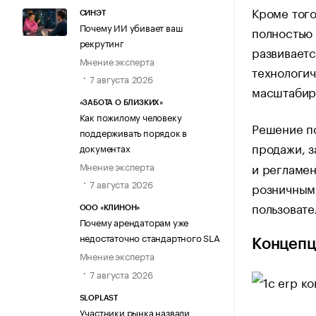
Кроме того
СИНЭТ
Почему ИИ убивает ваш
полностью 
рекрутинг
развиваетс
Мнение эксперта
технологич
7 августа 2026
масштабир
«ЗАБОТА О БЛИЗКИХ»
Как пожилому человеку
Решение по
поддерживать порядок в
продажи, з
документах
Мнение эксперта
и регламен
7 августа 2026
розничным
пользовате
ООО «КЛИНОН»
Почему арендаторам уже
недостаточно стандартного SLA
Концепц
Мнение эксперта
7 августа 2026
SLOPLAST
Участники рынка назвали