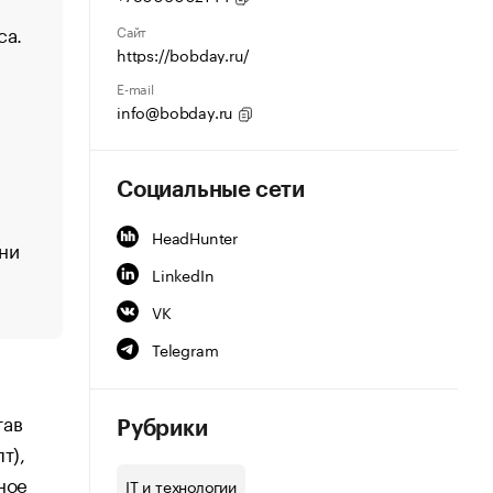
са.
Сайт
https://bobday.ru/
E-mail
info@bobday.ru
Социальные сети
HeadHunter
 ни
LinkedIn
VK
Telegram
тав
Рубрики
т),
ное
IT и технологии