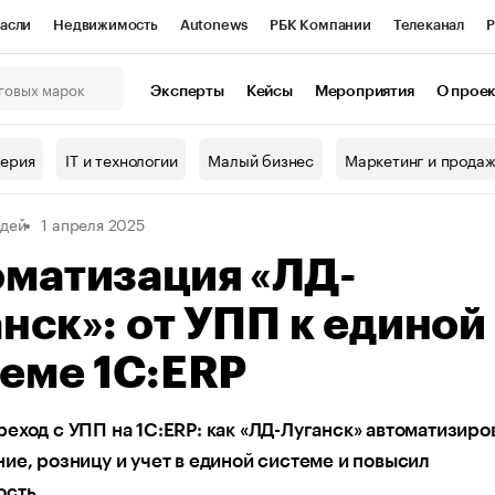
асли
Недвижимость
Autonews
РБК Компании
Телеканал
Р
К Курсы
РБК Life
Тренды
Визионеры
Национальные проекты
Эксперты
Кейсы
Мероприятия
О прое
онный клуб
Исследования
Кредитные рейтинги
Франшизы
Г
терия
IT и технологии
Малый бизнес
Маркетинг и прода
Проверка контрагентов
Политика
Экономика
Бизнес
дей
1 апреля 2025
ы
оматизация «ЛД-
нск»: от УПП к единой
еме 1С:ERP
еход с УПП на 1С:ERP: как «ЛД-Луганск» автоматизиро
ие, розницу и учет в единой системе и повысил
ость