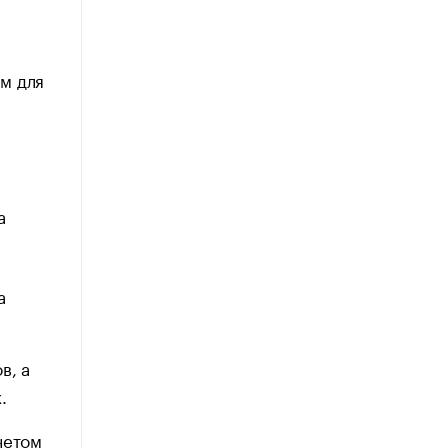
ом для
а
а
в, а
.
четом