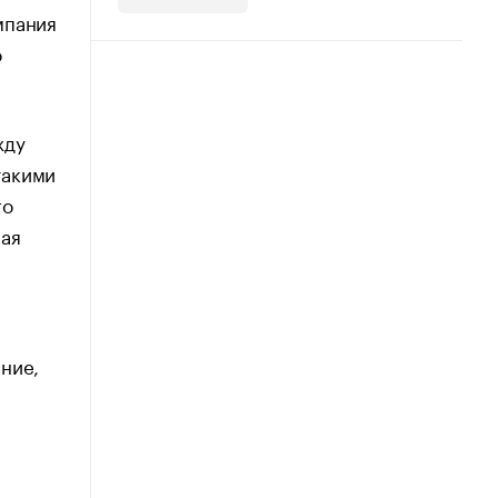
мпания
о
жду
такими
го
шая
ние,