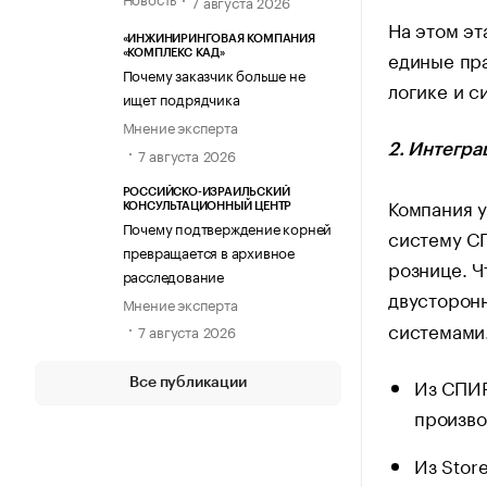
7 августа 2026
На этом эт
«ИНЖИНИРИНГОВАЯ КОМПАНИЯ
единые пра
«КОМПЛЕКС КАД»
Почему заказчик больше не
логике и с
ищет подрядчика
Мнение эксперта
2. Интегра
7 августа 2026
РОССИЙСКО-ИЗРАИЛЬСКИЙ
Компания 
КОНСУЛЬТАЦИОННЫЙ ЦЕНТР
Почему подтверждение корней
систему СП
превращается в архивное
рознице. Ч
расследование
двусторон
Мнение эксперта
системами
7 августа 2026
Из СПИР
Все публикации
произво
Из Stor