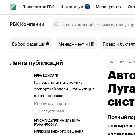
Подписка на РБК
Инвестиции
Мероприятия
Отр
Спорт
Школа управления РБК
РБК Образование
РБ
РБК Компании
Город
Стиль
Крипто
РБК Бизнес-среда
Дискусси
Выбор редакции
Менеджмент и HR
Право и бухгал
Спецпроекты СПб
Конференции СПб
Спецпроекты
Главная
боб
Технологии и медиа
Финансы
Рынок наличной валют
Лента публикаций
Авт
НЕРА КОНСАЛТ
Как рассчитать экономику
Луга
экспортной сделки: калькуляция
затрат поставки
сист
Мнение эксперта
7 августа 2026
Полный пер
ИП САГИДУЛЛИНА ЭЛЬВИРА
РАФАИЛОВНА
планирован
Иллюзия верного решения:
управляем