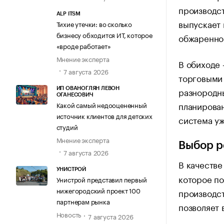
производст
ALP ITSM
выпускает 
Тихие утечки: во сколько
бизнесу обходится ИТ, которое
обжаренног
«вроде работает»
Мнение эксперта
В обиходе
7 августа 2026
торговыми
разнородны
ИП ОВАНОГЛЯН ЛЕВОН
ОГАНЕСОВИЧ
планирова
Какой самый недооцененный
источник клиентов для детских
система уж
студий
Мнение эксперта
Выбор 
7 августа 2026
В качеств
УНИСТРОЙ
которое по
Унистрой представил первый
нижегородский проект 100
производс
партнерам рынка
позволяет 
Новость
7 августа 2026