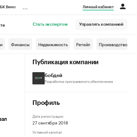
...
БК Вино
Личный кабинет
Стать экспертом
Управлять компанией
кте
азета
жи
Финансы
Недвижимость
Ретейл
Производство
Публикация компании
бобдей
Разработка программного обеспечения
Профиль
Дата регистрации
вал
27 сентября 2018
Уставной капитал