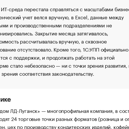
 ИТ-среда перестала справляться с масштабами бизне
енческий учет велся вручную, в Excel, данные между
ыми и производственными подразделениями не
низировались. Закрытие месяца затягивалось,
оимость рассчитывалась вручную, а сквозное
ование отсутствовало. Кроме того, 1С:УПП официально
тся с поддержки, и продолжать работать на этой
рме стало небезопасно — ни с точки зрения развития,
и зрения соответствия законодательству.
чике
дом ЛД-Луганск» — многопрофильная компания, в сос
одят 24 торговые точки разных форматов (розница и оп
ен, цех по производству кондитерских изделий, кофей