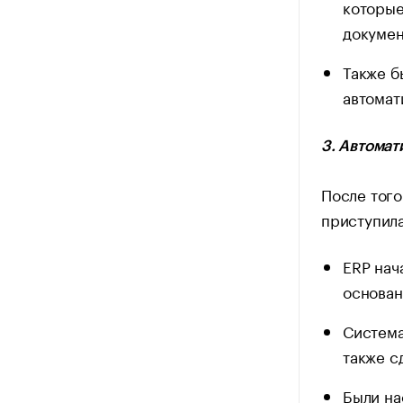
которые
докумен
Также б
автомат
3. Автомат
После того
приступила
ERP нач
основан
Система
также с
Были на