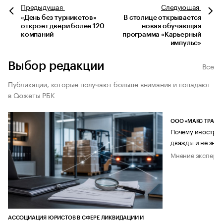
Предыдущая
Следующая
«День без турникетов»
В столице открывается
откроет двери более 120
новая обучающая
компаний
программа «Карьерный
импульс»
Выбор редакции
Все
Публикации, которые получают больше внимания и попадают
в Сюжеты РБК
ООО «МАКС ТРАСТ
Почему иностран
дважды и не знае
Мнение эксперт
АССОЦИАЦИЯ ЮРИСТОВ В СФЕРЕ ЛИКВИДАЦИИ И