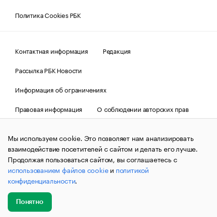
Политика Cookies РБК
Контактная информация
Редакция
Рассылка РБК Новости
Информация об ограничениях
Правовая информация
О соблюдении авторских прав
© АО «РОСБИЗНЕСКОНСАЛТИНГ»,
1995–2026.
Сообщения
и материалы информационного агентства «РБК»
Мы используем cookie. Это позволяет нам анализировать
(зарегистрировано Федеральной службой по надзору в сфере
взаимодействие посетителей с сайтом и делать его лучше.
связи, информационных технологий и массовых
коммуникаций (Роскомнадзор) 09.12.2015 за номером ИА
Продолжая пользоваться сайтом, вы соглашаетесь с
№ФС77-63848) сопровождаются пометкой «РБК». Отдельные
использованием файлов cookie
и
политикой
публикации могут содержать информацию,
конфиденциальности
.
не предназначенную для пользователей
до 18 лет.
companycardsfeedback@rbc.ru
Понятно
Добавить