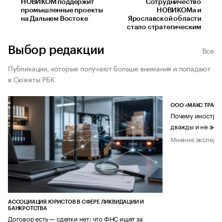
НОВИКОМ поддержит
Сотрудничество
промышленные проекты
НОВИКОМа и
на Дальнем Востоке
Ярославской области
стало стратегическим
Выбор редакции
Все
Публикации, которые получают больше внимания и попадают
в Сюжеты РБК
ООО «МАКС ТРАСТ
Почему иностран
дважды и не знае
Мнение эксперт
АССОЦИАЦИЯ ЮРИСТОВ В СФЕРЕ ЛИКВИДАЦИИ И
БАНКРОТСТВА
Договор есть — сделки нет: что ФНС ищет за