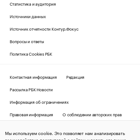
Статистика и аудитория
Источники данных
Источник отчетности Контур.Фокус
Вопросы и ответы
Политика Cookies РБК
Контактная информация
Редакция
Рассылка РБК Новости
Информация об ограничениях
Правовая информация
О соблюдении авторских прав
© АО «РОСБИЗНЕСКОНСАЛТИНГ»,
1995–2026.
Сообщения
и материалы информационного агентства «РБК»
Мы используем cookie. Это позволяет нам анализировать
(зарегистрировано Федеральной службой по надзору в сфере
взаимодействие посетителей с сайтом и делать его лучше.