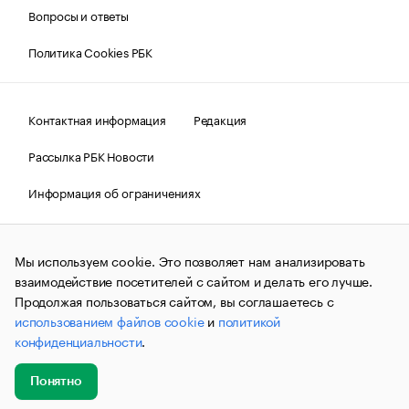
Вопросы и ответы
Политика Cookies РБК
Контактная информация
Редакция
Рассылка РБК Новости
Информация об ограничениях
Правовая информация
О соблюдении авторских прав
Мы используем cookie. Это позволяет нам анализировать
© АО «РОСБИЗНЕСКОНСАЛТИНГ»,
1995–2026.
Сообщения
и материалы информационного агентства «РБК»
взаимодействие посетителей с сайтом и делать его лучше.
(зарегистрировано Федеральной службой по надзору в сфере
Продолжая пользоваться сайтом, вы соглашаетесь с
связи, информационных технологий и массовых
использованием файлов cookie
и
политикой
коммуникаций (Роскомнадзор) 09.12.2015 за номером ИА
№ФС77-63848) сопровождаются пометкой «РБК». Отдельные
конфиденциальности
.
публикации могут содержать информацию,
не предназначенную для пользователей
до 18 лет.
companycardsfeedback@rbc.ru
Понятно
Добавить