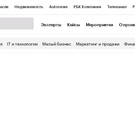
асли
Недвижимость
Autonews
РБК Компании
Телеканал
Р
К Курсы
РБК Life
Тренды
Визионеры
Национальные проекты
Эксперты
Кейсы
Мероприятия
О прое
уб
Исследования
Кредитные рейтинги
Франшизы
Газета
ия
IT и технологии
Малый бизнес
Маркетинг и продажи
Фина
Проверка контрагентов
Политика
Экономика
Бизнес
ы