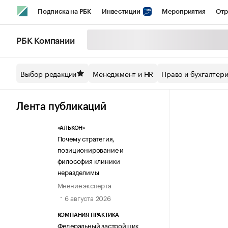
Подписка на РБК
Инвестиции
Мероприятия
Отр
Спорт
Школа управления РБК
РБК Образование
РБ
РБК Компании
Стиль
Крипто
РБК Бизнес-среда
Дискуссионный кл
Выбор редакции
Менеджмент и HR
Право и бухгалтер
Спецпроекты СПб
Конференции СПб
Спецпроекты
Технологии и медиа
Финансы
Рынок наличной валют
Лента публикаций
«АЛЬКОН»
Почему стратегия,
позиционирование и
философия клиники
неразделимы
Мнение эксперта
6 августа 2026
КОМПАНИЯ ПРАКТИКА
Федеральный застройщик