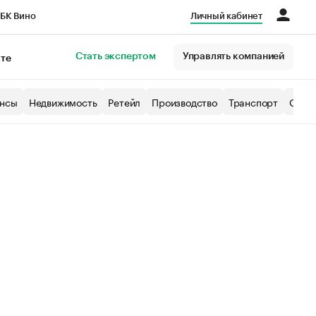
БК Вино
Личный кабинет
Город
Стать экспертом
Управлять компанией
кте
нсы
Недвижимость
Ретейл
Производство
Транспорт
Образ