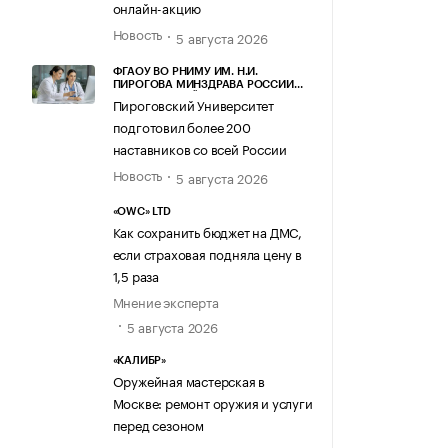
онлайн-акцию
Новость
5 августа 2026
ФГАОУ ВО РНИМУ ИМ. Н.И.
ПИРОГОВА МИНЗДРАВА РОССИИ
(ПИРОГОВСКИЙ УНИВЕРСИТЕТ)
Пироговский Университет
подготовил более 200
наставников со всей России
Новость
5 августа 2026
«OWC» LTD
Как сохранить бюджет на ДМС,
если страховая подняла цену в
1,5 раза
Мнение эксперта
5 августа 2026
«КАЛИБР»
Оружейная мастерская в
Москве: ремонт оружия и услуги
перед сезоном