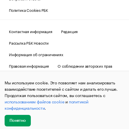
Политика Cookies РБК
Контактная информация
Редакция
Рассылка РБК Новости
Информация об ограничениях
Правовая информация
О соблюдении авторских прав
© АО «РОСБИЗНЕСКОНСАЛТИНГ»,
1995–2026.
Сообщения
и материалы информационного агентства «РБК»
Мы используем cookie. Это позволяет нам анализировать
(зарегистрировано Федеральной службой по надзору в сфере
взаимодействие посетителей с сайтом и делать его лучше.
связи, информационных технологий и массовых
коммуникаций (Роскомнадзор) 09.12.2015 за номером ИА
Продолжая пользоваться сайтом, вы соглашаетесь с
№ФС77-63848) сопровождаются пометкой «РБК». Отдельные
использованием файлов cookie
и
политикой
публикации могут содержать информацию,
конфиденциальности
.
не предназначенную для пользователей
до 18 лет.
companycardsfeedback@rbc.ru
Понятно
Добавить